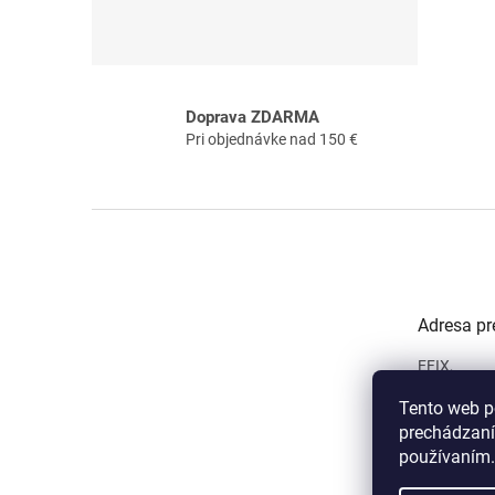
Doprava ZDARMA
Pri objednávke nad 150 €
Z
á
p
ä
t
Adresa pr
i
e
EFIX,
Priemyseln
Tento web p
965 01 Žia
(Oproti hla
prechádzaní
používaním.