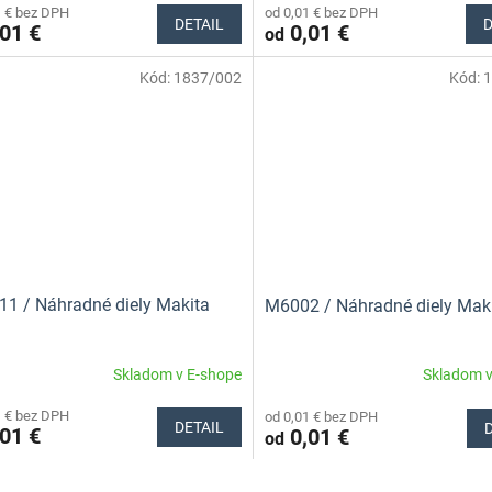
1 € bez DPH
od 0,01 € bez DPH
DETAIL
D
01 €
0,01 €
od
Kód:
1837/002
Kód:
1
1 / Náhradné diely Makita
M6002 / Náhradné diely Mak
Skladom v E-shope
Skladom v
1 € bez DPH
od 0,01 € bez DPH
DETAIL
01 €
0,01 €
od
O