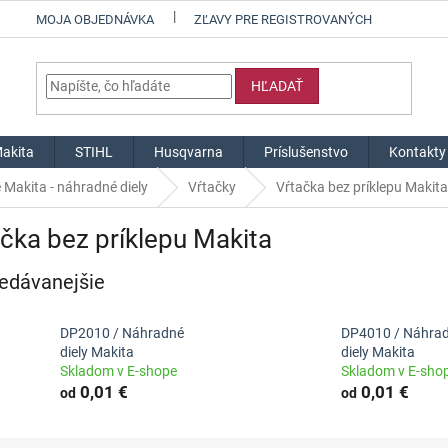
MOJA OBJEDNÁVKA
ZĽAVY PRE REGISTROVANÝCH
HĽADAŤ
akita
STIHL
Husqvarna
Príslušenstvo
Kontakty
 Makita - náhradné diely
Vŕtačky
Vŕtačka bez príklepu Makita
čka bez príklepu Makita
edávanejšie
DP2010 / Náhradné
DP4010 / Náhra
diely Makita
diely Makita
Skladom v E-shope
Skladom v E-sho
0,01 €
0,01 €
od
od