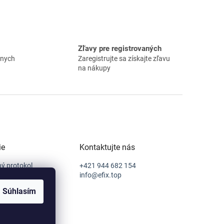
Zľavy pre registrovaných
znych
Zaregistrujte sa získajte zľavu
na nákupy
ie
Kontaktujte nás
ý protokol
+421 944 682 154
 podmienky
info@efix.top
ý poriadok
Súhlasím
e od zmluvy
sobných údajov