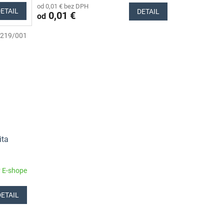
od 0,01 € bez DPH
ETAIL
DETAIL
0,01 €
od
219/001
ita
 E-shope
DETAIL