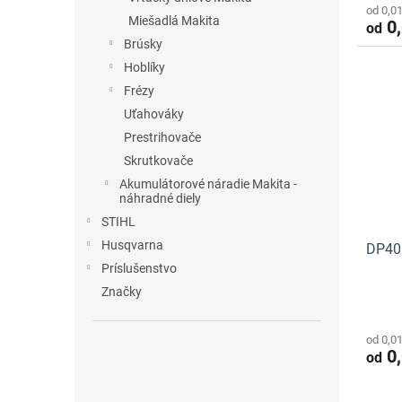
od 0,0
Miešadlá Makita
0,
od
Brúsky
Hoblíky
Frézy
Uťahováky
Prestrihovače
Skrutkovače
Akumulátorové náradie Makita -
náhradné diely
STIHL
Husqvarna
DP401
Príslušenstvo
Značky
od 0,0
0,
od