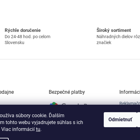
Rýchle doručenie
Široký sortiment
Do 24-48 hod. po celom
Náhradných dielov rô
Slovensku
značiek
edajne
Bezpečné platby
Informác
Reklamačn
á 1307,
Obchodné
oužíva súbory cookie. Ďalším
r nad Hronom,
Reklamačn
Odmietnuť
vnej vrátnici SNP)
Odstúpeni
m tohto webu vyjadrujete súhlas s ich
Ochrana o
 Viac informácií
tu
.