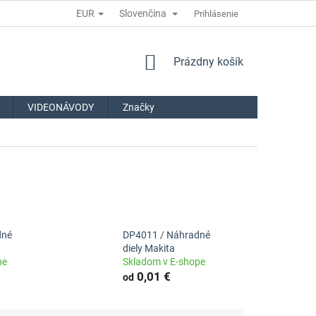
EUR
Slovenčina
Prihlásenie
NÁKUPNÝ
Prázdny košík
KOŠÍK
VIDEONÁVODY
Značky
dné
DP4011 / Náhradné
diely Makita
pe
Skladom v E-shope
0,01 €
od