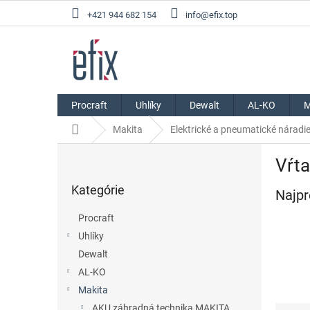
Prejsť
+421 944 682 154
info@efix.top
na
obsah
Procraft
Uhlíky
Dewalt
AL-KO
M
Domov
Makita
Elektrické a pneumatické náradie
B
Vŕta
o
Preskočiť
č
Kategórie
kategórie
Najpr
n
ý
Procraft
p
Uhlíky
a
Dewalt
n
e
AL-KO
l
Makita
AKU záhradná technika MAKITA