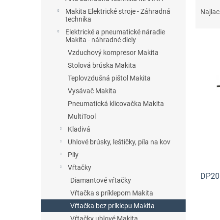
R
a
Makita Elektrické stroje - Záhradná
Najlac
technika
d
e
Elektrické a pneumatické náradie
Makita - náhradné diely
n
i
Vzduchový kompresor Makita
e
Stolová brúska Makita
V
p
Teplovzdušná pištol Makita
ý
r
p
Vysávač Makita
o
i
Pneumatická klicovačka Makita
d
s
MultiTool
u
p
k
Kladivá
r
t
Uhlové brúsky, leštičky, píla na kov
o
o
d
Píly
v
u
Vŕtačky
DP201
k
Diamantové vŕtačky
t
Vŕtačka s príklepom Makita
o
Vŕtačka bez príklepu Makita
v
Vŕtačky uhlové Makita