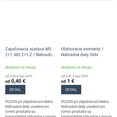
stroja s číslami 11390113070,
stroja s číslami 11390113070,
11390113060. Nezabudnite si
11390113060. Nezabudnite si
preto...
preto...
Zapaľovacia sústava MS
Uťahovacie momenty /
211; MS 211-Z / Náhradné
Náhradné diely Stihl
diely Stihl
Skladom v E-shope
Skladom v E-shope
od 0,33 € bez DPH
od 0,81 € bez DPH
0,40 €
1 €
od
od
DETAIL
DETAIL
POZOR pri objednávaní dielov.
POZOR pri objednávaní dielov.
Náhradné diely uvedené pri
Náhradné diely uvedené pri
tomto produkte sú
tomto produkte sú
kompatibilné výhradne s typom
kompatibilné výhradne s typom