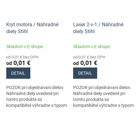
Kryt motora / Náhradné
Laser 2-v-1 / Náhradné
diely Stihl
diely Stihl
Skladom v E-shope
Skladom v E-shope
od 0,01 € bez DPH
od 0,01 € bez DPH
0,01 €
0,01 €
od
od
DETAIL
DETAIL
POZOR pri objednávaní dielov.
POZOR pri objednávaní dielov.
Náhradné diely uvedené pri
Náhradné diely uvedené pri
tomto produkte sú
tomto produkte sú
kompatibilné výhradne s typom
kompatibilné výhradne s typom
stroja s číslami 11390113070,
stroja s číslami 11390113070,
11390113060. Nezabudnite si
11390113060. Nezabudnite si
preto...
preto...