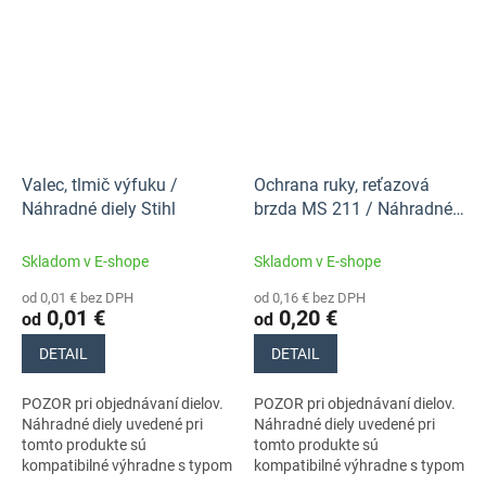
11390113060. Nezabudnite si
11390113060. Nezabudnite si
preto...
preto...
Valec, tlmič výfuku /
Ochrana ruky, reťazová
Náhradné diely Stihl
brzda MS 211 / Náhradné
diely Stihl
Skladom v E-shope
Skladom v E-shope
od 0,01 € bez DPH
od 0,16 € bez DPH
0,01 €
0,20 €
od
od
DETAIL
DETAIL
POZOR pri objednávaní dielov.
POZOR pri objednávaní dielov.
Náhradné diely uvedené pri
Náhradné diely uvedené pri
tomto produkte sú
tomto produkte sú
kompatibilné výhradne s typom
kompatibilné výhradne s typom