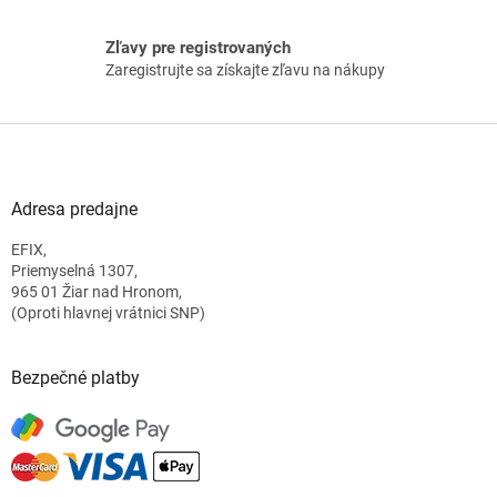
s
u
Zľavy pre registrovaných
Zaregistrujte sa získajte zľavu na nákupy
Z
á
p
ä
Adresa predajne
t
EFIX,
i
Priemyselná 1307,
e
965 01 Žiar nad Hronom,
(Oproti hlavnej vrátnici SNP)
Bezpečné platby