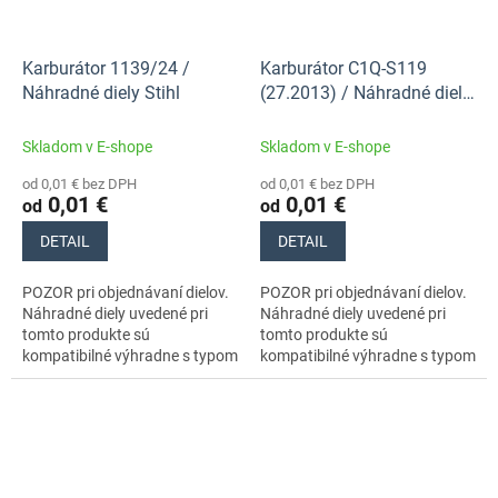
Karburátor 1139/24 /
Karburátor C1Q-S119
Náhradné diely Stihl
(27.2013) / Náhradné diely
Stihl
Skladom v E-shope
Skladom v E-shope
od 0,01 € bez DPH
od 0,01 € bez DPH
0,01 €
0,01 €
od
od
DETAIL
DETAIL
POZOR pri objednávaní dielov.
POZOR pri objednávaní dielov.
Náhradné diely uvedené pri
Náhradné diely uvedené pri
tomto produkte sú
tomto produkte sú
kompatibilné výhradne s typom
kompatibilné výhradne s typom
stroja s číslami 11390113070,
stroja s číslami 11390113070,
11390113060. Nezabudnite si
11390113060. Nezabudnite si
preto...
preto...