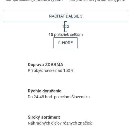
stroja s číslami 11390113070,
stroja s číslami 11390113070,
11390113060. Nezabudnite si
11390113060. Nezabudnite si
preto...
NAČÍTAŤ ĎALŠIE 3
preto...
S
1
2
t
O
r
15
položiek celkom
v
á
l
HORE
n
á
k
o
d
v
a
a
Doprava ZDARMA
c
n
i
Pri objednávke nad 150 €
i
e
e
p
r
Rýchle doručenie
v
Do 24-48 hod. po celom Slovensku
k
y
v
ý
Široký sortiment
p
Náhradných dielov rôznych značiek
i