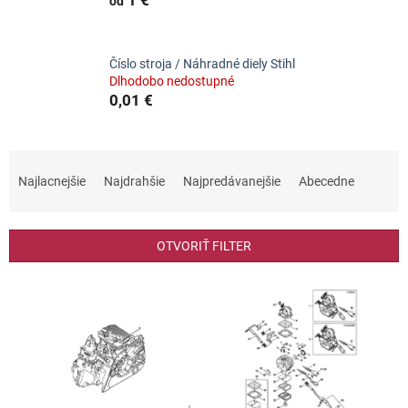
od
Číslo stroja / Náhradné diely Stihl
Dlhodobo nedostupné
0,01 €
R
a
Najlacnejšie
Najdrahšie
Najpredávanejšie
Abecedne
d
e
n
OTVORIŤ FILTER
i
e
V
p
ý
r
p
o
i
d
s
u
p
k