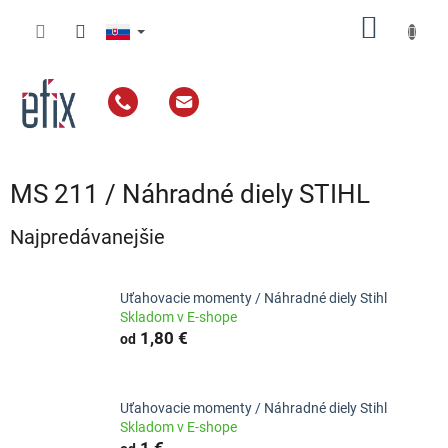
Prejsť
NÁKU
na
obsah
KOŠÍK
MS 211 / Náhradné diely STIHL
Najpredávanejšie
Uťahovacie momenty / Náhradné diely Stihl
Skladom v E-shope
1,80 €
od
Uťahovacie momenty / Náhradné diely Stihl
Skladom v E-shope
1 €