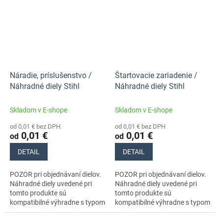
Náradie, príslušenstvo /
Štartovacie zariadenie /
Náhradné diely Stihl
Náhradné diely Stihl
Skladom v E-shope
Skladom v E-shope
od 0,01 € bez DPH
od 0,01 € bez DPH
0,01 €
0,01 €
od
od
DETAIL
DETAIL
POZOR pri objednávaní dielov.
POZOR pri objednávaní dielov.
Náhradné diely uvedené pri
Náhradné diely uvedené pri
tomto produkte sú
tomto produkte sú
kompatibilné výhradne s typom
kompatibilné výhradne s typom
stroja s číslami 11390113070,
stroja s číslami 11390113070,