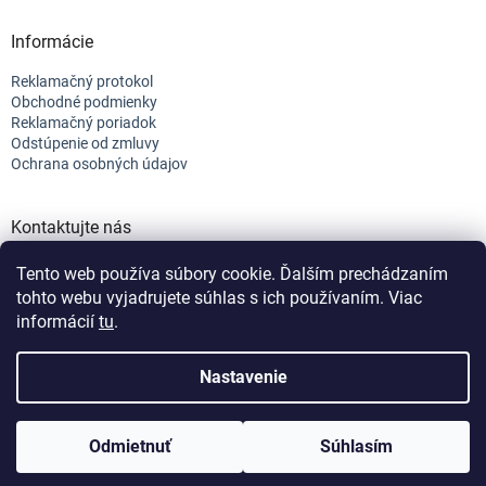
Informácie
Reklamačný protokol
Obchodné podmienky
Reklamačný poriadok
Odstúpenie od zmluvy
Ochrana osobných údajov
Kontaktujte nás
+421 944 682 154
Tento web používa súbory cookie. Ďalším prechádzaním
info@efix.top
tohto webu vyjadrujete súhlas s ich používaním. Viac
informácií
tu
.
Vytvoril Shoptet
Nastavenie
Vážení zákazníci, vzhladom na čerpanie dovoleniek v
nasledujúcich 2 tyždňoch, sa môže stať, že Vaše
Copyright 2026
efix
. Všetky práva vyhradené.
Upraviť nastavenie
objednávky nedokážeme doručiť do 48H.
Odmietnuť
Súhlasím
cookies
Nastavenie | Úprava | Custom =
Netmedia s.r.o.
Ospravedlňujeme sa a ďakujeme za Vašu trpezlivosť.