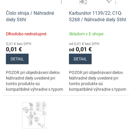
r
t
o
o
d
Číslo stroja / Náhradné
Karburátor 1139/22; C1Q-
v
u
diely Stihl
S268 / Náhradné diely Stihl
k
t
Dlhodobo nedostupné
Skladom v E-shope
o
0,01 € bez DPH
od 0,01 € bez DPH
v
0,01 €
0,01 €
od
DETAIL
DETAIL
POZOR pri objednávaní dielov.
POZOR pri objednávaní dielov.
Náhradné diely uvedené pri
Náhradné diely uvedené pri
tomto produkte sú
tomto produkte sú
kompatibilné výhradne s typom
kompatibilné výhradne s typom
stroja s číslami 11390113070,
stroja s číslami 11390113070,
11390113060. Nezabudnite si
11390113060. Nezabudnite si
preto dôkladne...
preto...