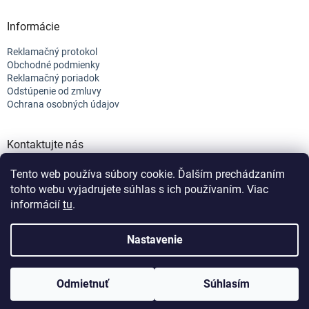
Informácie
Reklamačný protokol
Obchodné podmienky
Reklamačný poriadok
Odstúpenie od zmluvy
Ochrana osobných údajov
Kontaktujte nás
+421 944 682 154
Tento web používa súbory cookie. Ďalším prechádzaním
info@efix.top
tohto webu vyjadrujete súhlas s ich používaním. Viac
informácií
tu
.
Vytvoril Shoptet
Nastavenie
Copyright 2026
efix
. Všetky práva vyhradené.
Upraviť nastavenie
Odmietnuť
Súhlasím
cookies
Nastavenie | Úprava | Custom =
Netmedia s.r.o.