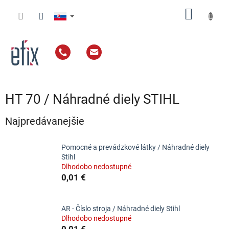
Prejsť
NÁKU
na
obsah
KOŠÍK
HT 70 / Náhradné diely STIHL
Najpredávanejšie
Pomocné a prevádzkové látky / Náhradné diely
Stihl
Dlhodobo nedostupné
0,01 €
AR - Číslo stroja / Náhradné diely Stihl
Dlhodobo nedostupné
0,01 €