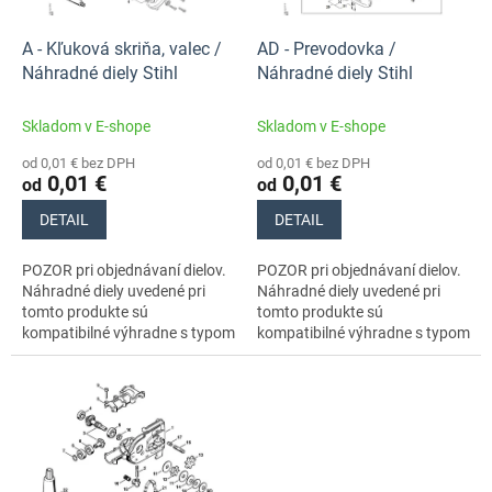
r
t
o
o
d
A - Kľuková skriňa, valec /
AD - Prevodovka /
v
u
Náhradné diely Stihl
Náhradné diely Stihl
k
t
Skladom v E-shope
Skladom v E-shope
o
od 0,01 € bez DPH
od 0,01 € bez DPH
v
0,01 €
0,01 €
od
od
DETAIL
DETAIL
POZOR pri objednávaní dielov.
POZOR pri objednávaní dielov.
Náhradné diely uvedené pri
Náhradné diely uvedené pri
tomto produkte sú
tomto produkte sú
kompatibilné výhradne s typom
kompatibilné výhradne s typom
stroja s číslami 41380110602,
stroja s číslami 41380110602,
41380110606. Nezabudnite si
41380110606. Nezabudnite si
preto...
preto...