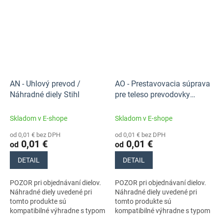
41380110606. Nezabudnite si
41380110606. Nezabudnite si
preto...
preto...
AN - Uhlový prevod /
AO - Prestavovacia súprava
Náhradné diely Stihl
pre teleso prevodovky
(22.2011) / Náhradné diely
Stihl
Skladom v E-shope
Skladom v E-shope
od 0,01 € bez DPH
od 0,01 € bez DPH
0,01 €
0,01 €
od
od
DETAIL
DETAIL
POZOR pri objednávaní dielov.
POZOR pri objednávaní dielov.
Náhradné diely uvedené pri
Náhradné diely uvedené pri
tomto produkte sú
tomto produkte sú
kompatibilné výhradne s typom
kompatibilné výhradne s typom