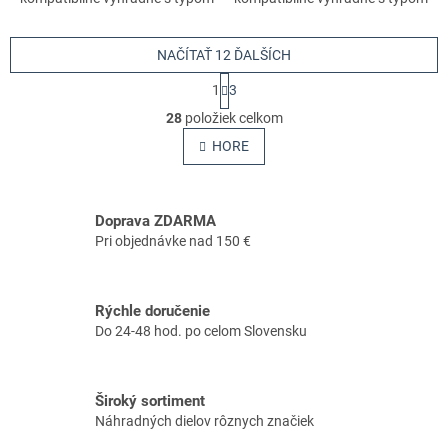
stroja s číslami 41380110602,
stroja s číslami 41380110602,
41380110606. Nezabudnite si
41380110606. Nezabudnite si
preto...
NAČÍTAŤ 12 ĎALŠÍCH
preto...
S
1
3
t
O
r
28
položiek celkom
v
á
l
HORE
n
á
k
o
d
v
a
a
Doprava ZDARMA
c
n
i
Pri objednávke nad 150 €
i
e
e
p
r
Rýchle doručenie
v
Do 24-48 hod. po celom Slovensku
k
y
v
ý
Široký sortiment
p
Náhradných dielov rôznych značiek
i