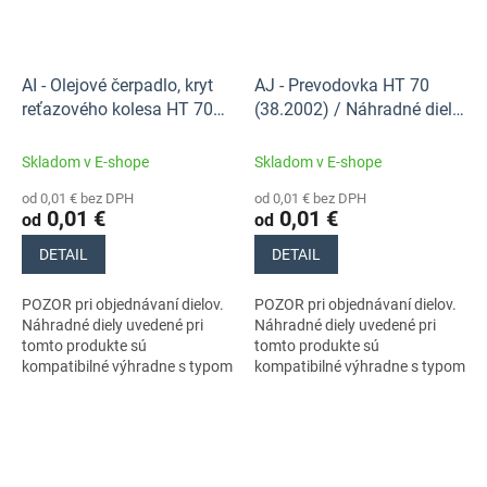
AI - Olejové čerpadlo, kryt
AJ - Prevodovka HT 70
reťazového kolesa HT 70
(38.2002) / Náhradné diely
(38.2016) / Náhradné diely
Stihl
Stihl
Skladom v E-shope
Skladom v E-shope
od 0,01 € bez DPH
od 0,01 € bez DPH
0,01 €
0,01 €
od
od
DETAIL
DETAIL
POZOR pri objednávaní dielov.
POZOR pri objednávaní dielov.
Náhradné diely uvedené pri
Náhradné diely uvedené pri
tomto produkte sú
tomto produkte sú
kompatibilné výhradne s typom
kompatibilné výhradne s typom
stroja s číslami 41380110602,
stroja s číslami 41380110602,
41380110606. Nezabudnite si
41380110606. Nezabudnite si
preto...
preto...