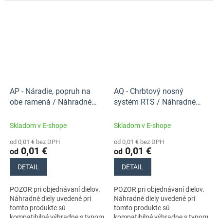
stroja s číslami 41380110602,
stroja s číslami 41380110602,
41380110606. Nezabudnite si
41380110606. Nezabudnite si
preto...
preto...
AP - Náradie, popruh na
AQ - Chrbtový nosný
obe ramená / Náhradné
systém RTS / Náhradné
diely Stihl
diely Stihl
Skladom v E-shope
Skladom v E-shope
od 0,01 € bez DPH
od 0,01 € bez DPH
0,01 €
0,01 €
od
od
DETAIL
DETAIL
POZOR pri objednávaní dielov.
POZOR pri objednávaní dielov.
Náhradné diely uvedené pri
Náhradné diely uvedené pri
tomto produkte sú
tomto produkte sú
kompatibilné výhradne s typom
kompatibilné výhradne s typom