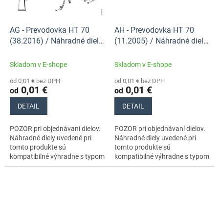
AG - Prevodovka HT 70
AH - Prevodovka HT 70
(38.2016) / Náhradné diely
(11.2005) / Náhradné diely
Stihl
Stihl
Skladom v E-shope
Skladom v E-shope
od 0,01 € bez DPH
od 0,01 € bez DPH
0,01 €
0,01 €
od
od
DETAIL
DETAIL
POZOR pri objednávaní dielov.
POZOR pri objednávaní dielov.
Náhradné diely uvedené pri
Náhradné diely uvedené pri
tomto produkte sú
tomto produkte sú
kompatibilné výhradne s typom
kompatibilné výhradne s typom
stroja s číslami 41380110602,
stroja s číslami 41380110602,
41380110606. Nezabudnite si
41380110606. Nezabudnite si
preto...
preto...