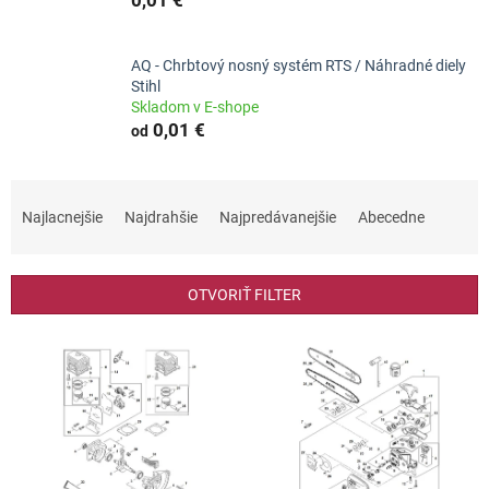
AQ - Chrbtový nosný systém RTS / Náhradné diely
Stihl
Skladom v E-shope
0,01 €
od
R
a
Najlacnejšie
Najdrahšie
Najpredávanejšie
Abecedne
d
e
n
OTVORIŤ FILTER
i
e
V
p
ý
r
p
o
i
d
s
u
p
k