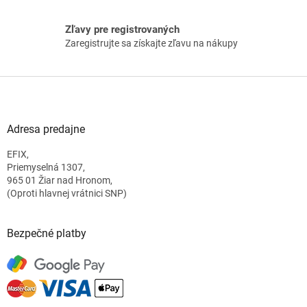
s
u
Zľavy pre registrovaných
Zaregistrujte sa získajte zľavu na nákupy
Z
á
p
ä
Adresa predajne
t
EFIX,
i
Priemyselná 1307,
e
965 01 Žiar nad Hronom,
(Oproti hlavnej vrátnici SNP)
Bezpečné platby