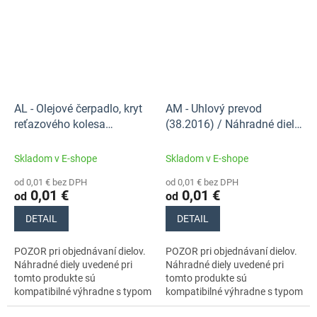
AL - Olejové čerpadlo, kryt
AM - Uhlový prevod
reťazového kolesa
(38.2016) / Náhradné diely
(38.2002) / Náhradné diely
Stihl
Stihl
Skladom v E-shope
Skladom v E-shope
od 0,01 € bez DPH
od 0,01 € bez DPH
0,01 €
0,01 €
od
od
DETAIL
DETAIL
POZOR pri objednávaní dielov.
POZOR pri objednávaní dielov.
Náhradné diely uvedené pri
Náhradné diely uvedené pri
tomto produkte sú
tomto produkte sú
kompatibilné výhradne s typom
kompatibilné výhradne s typom
stroja s číslami 41380110602,
stroja s číslami 41380110602,