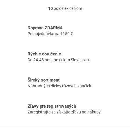
stroja s číslom 11470113000.
stroja s číslom 11470113000.
Nezabudnite si preto
Nezabudnite si preto
10
položiek celkom
O
dôkladne...
dôkladne...
v
l
á
Doprava ZDARMA
d
Pri objednávke nad 150 €
a
c
i
Rýchle doručenie
e
Do 24-48 hod. po celom Slovensku
p
r
v
k
Široký sortiment
y
Náhradných dielov rôznych značiek
v
ý
p
i
Zľavy pre registrovaných
s
Zaregistrujte sa získajte zľavu na nákupy
u
Z