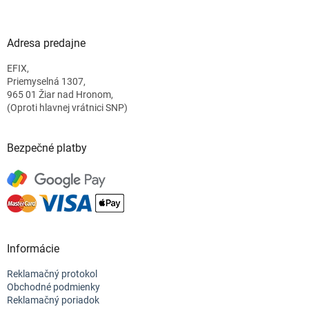
á
p
ä
Adresa predajne
t
EFIX,
i
Priemyselná 1307,
e
965 01 Žiar nad Hronom,
(Oproti hlavnej vrátnici SNP)
Bezpečné platby
Informácie
Reklamačný protokol
Obchodné podmienky
Reklamačný poriadok