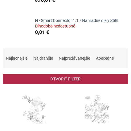
od
N - Smart Connector 1.1 / Náhradné diely Stihl
Dlhodobo nedostupné
0,01 €
R
a
Najlacnejšie
Najdrahšie
Najpredávanejšie
Abecedne
d
e
n
OTVORIŤ FILTER
i
e
V
p
ý
r
p
o
i
d
s
u
p
k