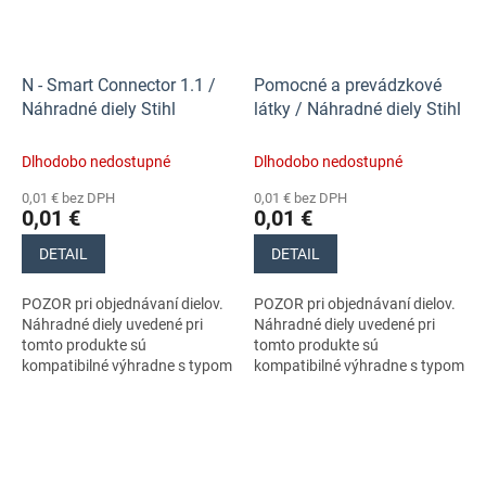
N - Smart Connector 1.1 /
Pomocné a prevádzkové
Náhradné diely Stihl
látky / Náhradné diely Stihl
Dlhodobo nedostupné
Dlhodobo nedostupné
0,01 € bez DPH
0,01 € bez DPH
0,01 €
0,01 €
DETAIL
DETAIL
POZOR pri objednávaní dielov.
POZOR pri objednávaní dielov.
Náhradné diely uvedené pri
Náhradné diely uvedené pri
tomto produkte sú
tomto produkte sú
kompatibilné výhradne s typom
kompatibilné výhradne s typom
stroja s číslom 11470113000.
stroja s číslom 11470113000.
Nezabudnite si preto dôkladne
Nezabudnite si preto dôkladne
skontrolovať...
skontrolovať...