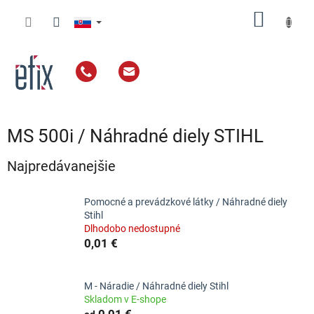
Prejsť
NÁKU
na
obsah
KOŠÍK
MS 500i / Náhradné diely STIHL
Najpredávanejšie
Pomocné a prevádzkové látky / Náhradné diely
Stihl
Dlhodobo nedostupné
0,01 €
M - Náradie / Náhradné diely Stihl
Skladom v E-shope
0,01 €