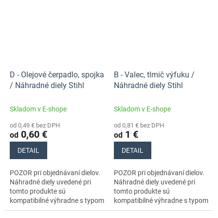
D - Olejové čerpadlo, spojka
B - Valec, tlmič výfuku /
/ Náhradné diely Stihl
Náhradné diely Stihl
Skladom v E-shope
Skladom v E-shope
od 0,49 € bez DPH
od 0,81 € bez DPH
0,60 €
1 €
od
od
DETAIL
DETAIL
POZOR pri objednávaní dielov.
POZOR pri objednávaní dielov.
Náhradné diely uvedené pri
Náhradné diely uvedené pri
tomto produkte sú
tomto produkte sú
kompatibilné výhradne s typom
kompatibilné výhradne s typom
stroja s číslom 11470113000.
stroja s číslom 11470113000.