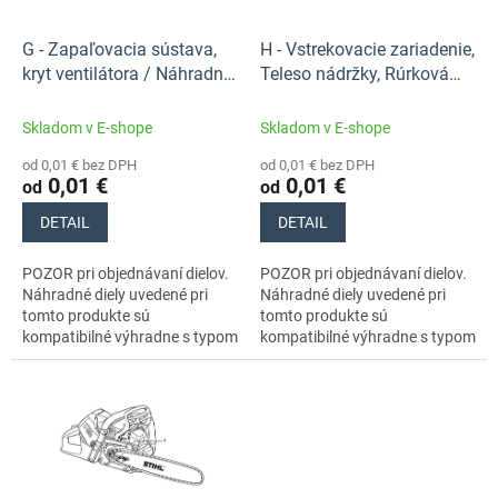
r
t
o
o
d
G - Zapaľovacia sústava,
H - Vstrekovacie zariadenie,
v
u
kryt ventilátora / Náhradné
Teleso nádržky, Rúrková
k
diely Stihl
rukoväť MS 500i /
t
Náhradné diely Stihl
Skladom v E-shope
Skladom v E-shope
o
od 0,01 € bez DPH
od 0,01 € bez DPH
v
0,01 €
0,01 €
od
od
DETAIL
DETAIL
POZOR pri objednávaní dielov.
POZOR pri objednávaní dielov.
Náhradné diely uvedené pri
Náhradné diely uvedené pri
tomto produkte sú
tomto produkte sú
kompatibilné výhradne s typom
kompatibilné výhradne s typom
stroja s číslom 11470113000.
stroja s číslom 11470113000.
Nezabudnite si preto
Nezabudnite si preto
dôkladne...
dôkladne...