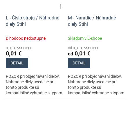
L - Číslo stroja / Náhradné
M - Náradie / Náhradné
diely Stihl
diely Stihl
Dlhodobo nedostupné
Skladom v E-shope
0,01 € bez DPH
od 0,01 € bez DPH
0,01 €
0,01 €
od
DETAIL
DETAIL
POZOR pri objednávaní dielov.
POZOR pri objednávaní dielov.
Náhradné diely uvedené pri
Náhradné diely uvedené pri
tomto produkte sú
tomto produkte sú
kompatibilné výhradne s typom
kompatibilné výhradne s typom
stroja s číslom 11470113000.
stroja s číslom 11470113000.
Nezabudnite si preto dôkladne
Nezabudnite si preto
skontrolovať...
dôkladne...