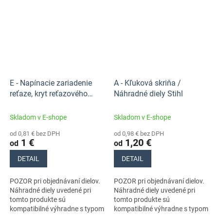
Nezabudnite si preto
Nezabudnite si preto
dôkladne...
dôkladne...
E - Napínacie zariadenie
A - Kľuková skriňa /
reťaze, kryt reťazového
Náhradné diely Stihl
kolesa / Náhradné diely
Stihl
Skladom v E-shope
Skladom v E-shope
od 0,81 € bez DPH
od 0,98 € bez DPH
1 €
1,20 €
od
od
DETAIL
DETAIL
POZOR pri objednávaní dielov.
POZOR pri objednávaní dielov.
Náhradné diely uvedené pri
Náhradné diely uvedené pri
tomto produkte sú
tomto produkte sú
kompatibilné výhradne s typom
kompatibilné výhradne s typom