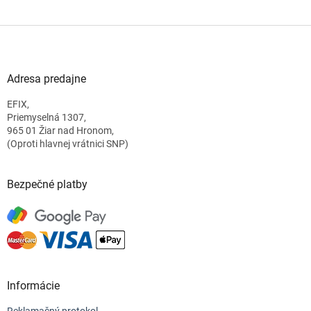
Z
á
p
ä
Adresa predajne
t
EFIX,
i
Priemyselná 1307,
e
965 01 Žiar nad Hronom,
(Oproti hlavnej vrátnici SNP)
Bezpečné platby
Informácie