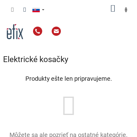
Prejsť
NÁKU
na
obsah
KOŠÍK
Elektrické kosačky
Produkty ešte len pripravujeme.
Môžete sa ale pozrieť na ostatné kategórie.