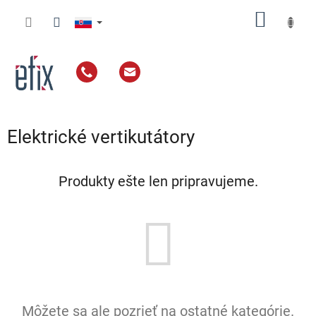
Prejsť
NÁKU
na
obsah
KOŠÍK
Elektrické vertikutátory
Produkty ešte len pripravujeme.
Môžete sa ale pozrieť na ostatné kategórie.