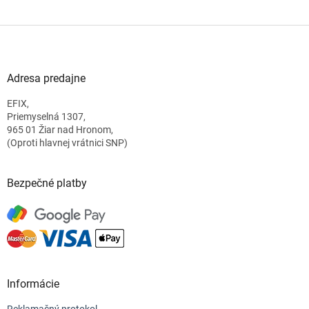
Z
á
p
ä
Adresa predajne
t
EFIX,
i
Priemyselná 1307,
e
965 01 Žiar nad Hronom,
(Oproti hlavnej vrátnici SNP)
Bezpečné platby
Informácie