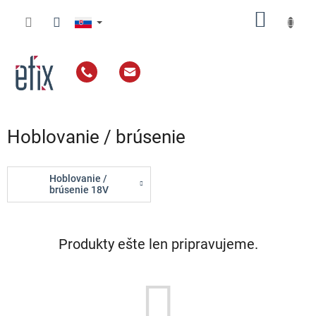
Prejsť
NÁKU
na
obsah
KOŠÍK
Hoblovanie / brúsenie
Hoblovanie /
brúsenie 18V
Produkty ešte len pripravujeme.