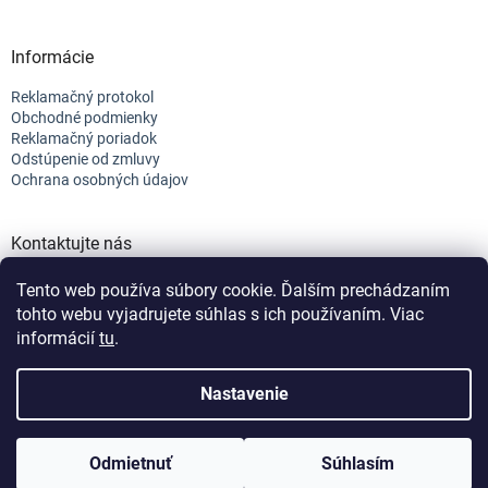
Informácie
Reklamačný protokol
Obchodné podmienky
Reklamačný poriadok
Odstúpenie od zmluvy
Ochrana osobných údajov
Kontaktujte nás
+421 944 682 154
Tento web používa súbory cookie. Ďalším prechádzaním
info@efix.top
tohto webu vyjadrujete súhlas s ich používaním. Viac
informácií
tu
.
Vytvoril Shoptet
Nastavenie
Copyright 2026
efix
. Všetky práva vyhradené.
Upraviť nastavenie
Odmietnuť
Súhlasím
cookies
Nastavenie | Úprava | Custom =
Netmedia s.r.o.