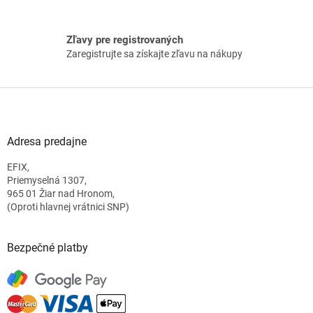
Zľavy pre registrovaných
Zaregistrujte sa získajte zľavu na nákupy
Z
á
p
ä
Adresa predajne
t
EFIX,
i
Priemyselná 1307,
e
965 01 Žiar nad Hronom,
(Oproti hlavnej vrátnici SNP)
Bezpečné platby