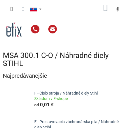
Prejsť
NÁKU
na
obsah
KOŠÍK
MSA 300.1 C-O / Náhradné diely
STIHL
Najpredávanejšie
F - Číslo stroja / Náhradné diely Stihl
Skladom v E-shope
0,01 €
od
E - Prestavovacia záchranárska píla / Náhradné
diely Stihl