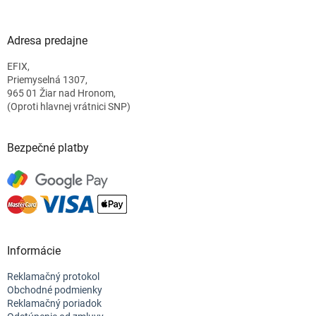
á
p
ä
Adresa predajne
t
EFIX,
i
Priemyselná 1307,
e
965 01 Žiar nad Hronom,
(Oproti hlavnej vrátnici SNP)
Bezpečné platby
Informácie
Reklamačný protokol
Obchodné podmienky
Reklamačný poriadok