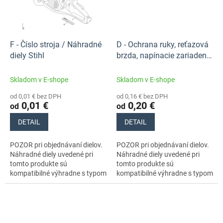
F - Číslo stroja / Náhradné
D - Ochrana ruky, reťazová
diely Stihl
brzda, napínacie zariadenie
reťaze / Náhradné diely
Stihl
Skladom v E-shope
Skladom v E-shope
od 0,01 € bez DPH
od 0,16 € bez DPH
0,01 €
0,20 €
od
od
DETAIL
DETAIL
POZOR pri objednávaní dielov.
POZOR pri objednávaní dielov.
Náhradné diely uvedené pri
Náhradné diely uvedené pri
tomto produkte sú
tomto produkte sú
kompatibilné výhradne s typom
kompatibilné výhradne s typom
stroja s číslom MA020115833.
stroja s číslom MA020115833.
Nezabudnite si preto
Nezabudnite si preto
dôkladne...
dôkladne...