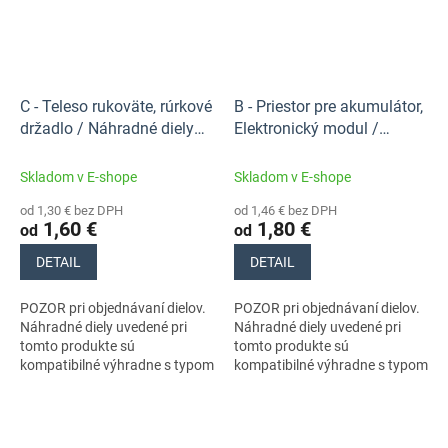
C - Teleso rukoväte, rúrkové
B - Priestor pre akumulátor,
držadlo / Náhradné diely
Elektronický modul /
Stihl
Náhradné diely Stihl
Skladom v E-shope
Skladom v E-shope
od 1,30 € bez DPH
od 1,46 € bez DPH
1,60 €
1,80 €
od
od
DETAIL
DETAIL
POZOR pri objednávaní dielov.
POZOR pri objednávaní dielov.
Náhradné diely uvedené pri
Náhradné diely uvedené pri
tomto produkte sú
tomto produkte sú
kompatibilné výhradne s typom
kompatibilné výhradne s typom
stroja s číslom MA020115833.
stroja s číslom MA020115833.
Nezabudnite si preto
Nezabudnite si preto
dôkladne...
dôkladne...