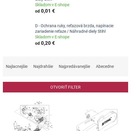
Skladom v E-shope
0,01 €
od
D - Ochrana ruky, reťazová brzda, napínacie
zariadenie reťaze / Náhradné diely Stihl
Skladom v E-shope
0,20 €
od
R
a
Najlacnejšie
Najdrahšie
Najpredávanejšie
Abecedne
d
e
n
OTVORIŤ FILTER
i
e
V
p
ý
r
p
o
i
d
s
u