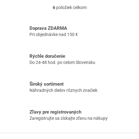
6
položiek celkom
O
v
l
á
Doprava ZDARMA
d
Pri objednávke nad 150 €
a
c
i
Rýchle doručenie
e
Do 24-48 hod. po celom Slovensku
p
r
v
k
Široký sortiment
y
Náhradných dielov rôznych značiek
v
ý
p
i
Zľavy pre registrovaných
s
Zaregistrujte sa získajte zľavu na nákupy
u
Z