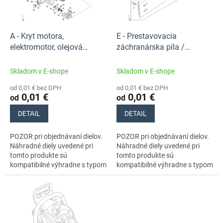
p
k
r
t
o
o
d
A - Kryt motora,
E - Prestavovacia
v
u
elektromotor, olejová
záchranárska píla /
k
nádržka / Náhradné diely
Náhradné diely Stihl
t
Stihl
Skladom v E-shope
Skladom v E-shope
o
od 0,01 € bez DPH
od 0,01 € bez DPH
v
0,01 €
0,01 €
od
od
DETAIL
DETAIL
POZOR pri objednávaní dielov.
POZOR pri objednávaní dielov.
Náhradné diely uvedené pri
Náhradné diely uvedené pri
tomto produkte sú
tomto produkte sú
kompatibilné výhradne s typom
kompatibilné výhradne s typom
stroja s číslom MA020115833.
stroja s číslom MA020115833.
Nezabudnite si preto
Nezabudnite si preto
dôkladne...
dôkladne...