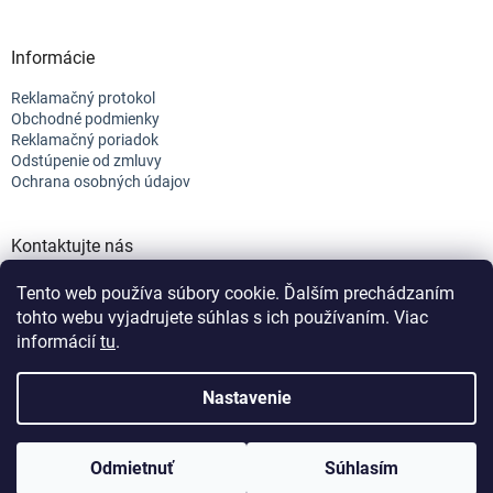
Informácie
Reklamačný protokol
Obchodné podmienky
Reklamačný poriadok
Odstúpenie od zmluvy
Ochrana osobných údajov
Kontaktujte nás
+421 944 682 154
Tento web používa súbory cookie. Ďalším prechádzaním
info@efix.top
tohto webu vyjadrujete súhlas s ich používaním. Viac
informácií
tu
.
Vytvoril Shoptet
Nastavenie
Vážení zákazníci, vzhladom na čerpanie dovoleniek v
nasledujúcich 2 tyždňoch, sa môže stať, že Vaše
Copyright 2026
efix
. Všetky práva vyhradené.
Upraviť nastavenie
objednávky nedokážeme doručiť do 48H.
Odmietnuť
Súhlasím
cookies
Nastavenie | Úprava | Custom =
Netmedia s.r.o.
Ospravedlňujeme sa a ďakujeme za Vašu trpezlivosť.