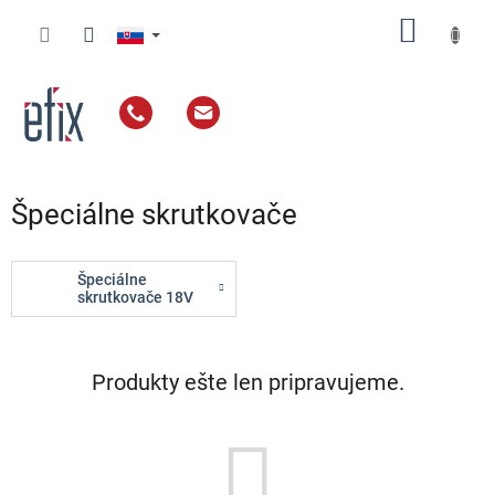
Prejsť
NÁKU
na
obsah
KOŠÍK
Špeciálne skrutkovače
Špeciálne
skrutkovače 18V
Produkty ešte len pripravujeme.