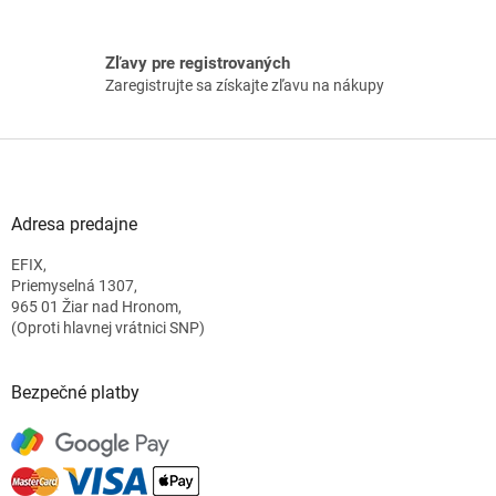
Zľavy pre registrovaných
Zaregistrujte sa získajte zľavu na nákupy
Z
á
p
ä
Adresa predajne
t
EFIX,
i
Priemyselná 1307,
e
965 01 Žiar nad Hronom,
(Oproti hlavnej vrátnici SNP)
Bezpečné platby