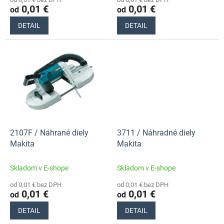
v
0,01 €
0,01 €
od
od
DETAIL
DETAIL
2107F / Náhrané diely
3711 / Náhradné diely
Makita
Makita
Skladom v E-shope
Skladom v E-shope
od 0,01 € bez DPH
od 0,01 € bez DPH
0,01 €
0,01 €
od
od
DETAIL
DETAIL