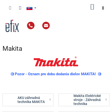
Prejsť
NÁKU
na
obsah
KOŠÍK
Makita
Pozor - Oznam pre dobu dodania dielov MAKITA!
🧐
🧐
Makita Elektrické
AKU záhradná
stroje - Záhradná
technika MAKITA
technika