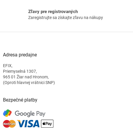
Zľavy pre registrovaných
Zaregistrujte sa získajte zľavu na nákupy
Z
á
p
ä
Adresa predajne
t
EFIX,
i
Priemyselná 1307,
e
965 01 Žiar nad Hronom,
(Oproti hlavnej vrátnici SNP)
Bezpečné platby