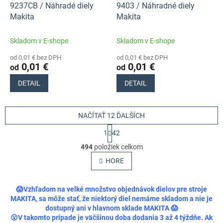
9237CB / Náhradé diely
9403 / Náhradné diely
Makita
Makita
Skladom v E-shope
Skladom v E-shope
od 0,01 € bez DPH
od 0,01 € bez DPH
0,01 €
0,01 €
od
od
DETAIL
DETAIL
NAČÍTAŤ 12 ĎALŠÍCH
S
1
42
t
O
r
494
položiek celkom
v
á
l
HORE
n
á
k
o
d
v
a
😱Vzhľadom na velké množstvo objednávok dielov pre stroje
a
c
MAKITA, sa môže stať, že niektorý diel nemáme skladom a nie je
n
i
dostupný ani v hlavnom sklade MAKITA 😱
i
e
😮V takomto prípade je väčšinou doba dodania 3 až 4 týždňe. Ak
e