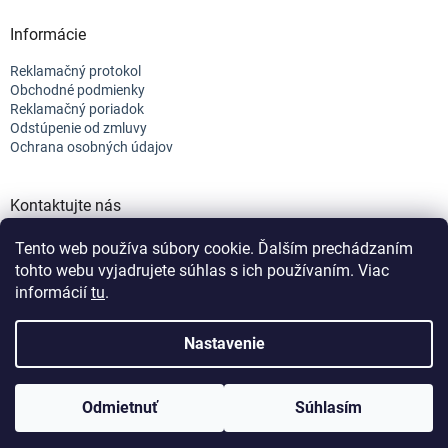
Informácie
Reklamačný protokol
Obchodné podmienky
Reklamačný poriadok
Odstúpenie od zmluvy
Ochrana osobných údajov
Kontaktujte nás
+421 944 682 154
Tento web používa súbory cookie. Ďalším prechádzaním
info@efix.top
tohto webu vyjadrujete súhlas s ich používaním. Viac
informácií
tu
.
Vytvoril Shoptet
Nastavenie
Copyright 2026
efix
. Všetky práva vyhradené.
Upraviť nastavenie
Odmietnuť
Súhlasím
cookies
Nastavenie | Úprava | Custom =
Netmedia s.r.o.