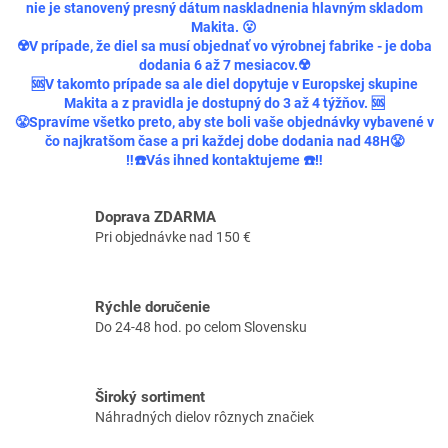
p
nie je stanovený presný dátum naskladnenia hlavným skladom
r
Makita. 😮
v
☢️V prípade, že diel sa musí objednať vo výrobnej fabrike - je doba
k
dodania 6 až 7 mesiacov.☢️
y
🆘V takomto prípade sa ale diel dopytuje v Europskej skupine
v
Makita a z pravidla je dostupný do 3 až 4 týžňov. 🆘
ý
😤Spravíme všetko preto, aby ste boli vaše objednávky vybavené v
p
čo najkratšom čase a pri každej dobe dodania nad 48H😤
i
‼️☎️Vás ihned kontaktujeme ☎️‼️
s
u
Doprava ZDARMA
Pri objednávke nad 150 €
Rýchle doručenie
Do 24-48 hod. po celom Slovensku
Široký sortiment
Náhradných dielov rôznych značiek