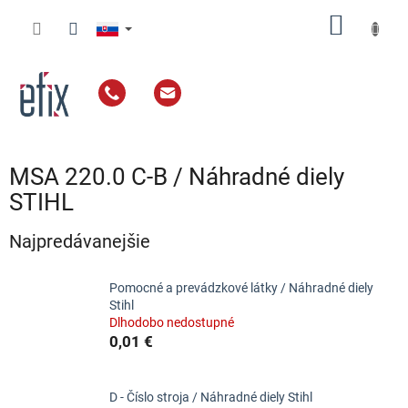
Prejsť
NÁKU
na
obsah
KOŠÍK
MSA 220.0 C-B / Náhradné diely
STIHL
Najpredávanejšie
Pomocné a prevádzkové látky / Náhradné diely
Stihl
Dlhodobo nedostupné
0,01 €
D - Číslo stroja / Náhradné diely Stihl