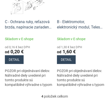
C - Ochrana ruky, reťazová
B - Elektromotor,
brzda, napínacie zariadenie
elektronický modul, Teleso
reťaze / Náhradné diely
rukoväte / Náhradné diely
Stihl
Stihl
Skladom v E-shope
Skladom v E-shope
od 0,16 € bez DPH
od 1,30 € bez DPH
0,20 €
1,60 €
od
od
DETAIL
DETAIL
POZOR pri objednávaní dielov.
POZOR pri objednávaní dielov.
Náhradné diely uvedené pri
Náhradné diely uvedené pri
tomto produkte sú
tomto produkte sú
kompatibilné výhradne s typom
kompatibilné výhradne s typom
stroja s číslom MA030115817.
stroja s číslom MA030115817.
Nezabudnite si preto
Nezabudnite si preto
4
položiek celkom
O
dôkladne...
dôkladne...
v
l