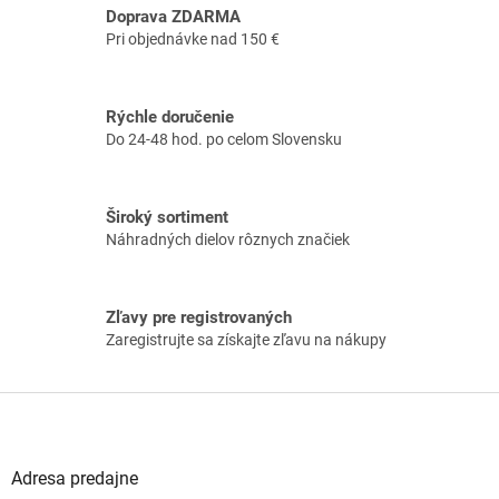
á
Doprava ZDARMA
d
Pri objednávke nad 150 €
a
c
i
Rýchle doručenie
e
Do 24-48 hod. po celom Slovensku
p
r
v
k
Široký sortiment
y
Náhradných dielov rôznych značiek
v
ý
p
i
Zľavy pre registrovaných
s
Zaregistrujte sa získajte zľavu na nákupy
u
Z
á
p
ä
Adresa predajne