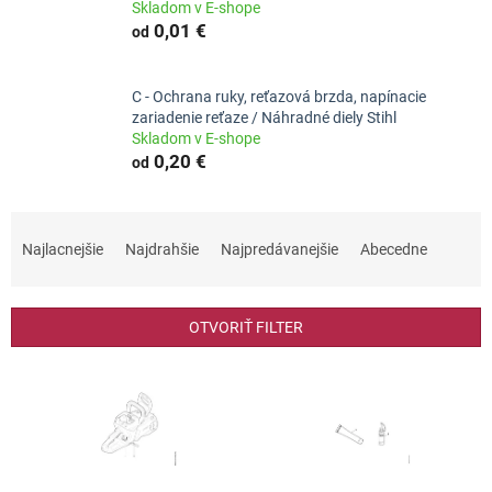
Skladom v E-shope
0,01 €
od
C - Ochrana ruky, reťazová brzda, napínacie
zariadenie reťaze / Náhradné diely Stihl
Skladom v E-shope
0,20 €
od
R
a
Najlacnejšie
Najdrahšie
Najpredávanejšie
Abecedne
d
e
n
OTVORIŤ FILTER
i
e
V
p
ý
r
p
o
i
d
s
u