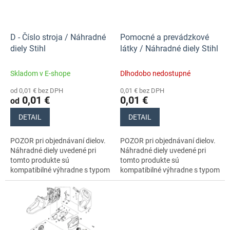
p
k
r
t
o
o
d
D - Číslo stroja / Náhradné
Pomocné a prevádzkové
v
u
diely Stihl
látky / Náhradné diely Stihl
k
t
Skladom v E-shope
Dlhodobo nedostupné
o
od 0,01 € bez DPH
0,01 € bez DPH
v
0,01 €
0,01 €
od
DETAIL
DETAIL
POZOR pri objednávaní dielov.
POZOR pri objednávaní dielov.
Náhradné diely uvedené pri
Náhradné diely uvedené pri
tomto produkte sú
tomto produkte sú
kompatibilné výhradne s typom
kompatibilné výhradne s typom
stroja s číslom MA030115817.
stroja s číslom MA030115817.
Nezabudnite si preto
Nezabudnite si preto dôkladne
dôkladne...
skontrolovať...