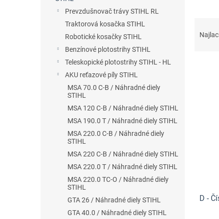
Prevzdušnovač trávy STIHL RL
R
Traktorová kosačka STIHL
a
Najlac
Robotické kosačky STIHL
d
Benzínové plotostrihy STIHL
e
Teleskopické plotostrihy STIHL - HL
n
AKU reťazové píly STIHL
i
e
MSA 70.0 C-B / Náhradné diely
V
STIHL
p
ý
r
MSA 120 C-B / Náhradné diely STIHL
p
o
MSA 190.0 T / Náhradné diely STIHL
i
d
MSA 220.0 C-B / Náhradné diely
s
u
STIHL
p
k
MSA 220 C-B / Náhradné diely STIHL
r
t
o
MSA 220.0 T / Náhradné diely STIHL
o
d
MSA 220.0 TC-O / Náhradné diely
v
STIHL
u
D - Čí
k
GTA 26 / Náhradné diely STIHL
t
GTA 40.0 / Náhradné diely STIHL