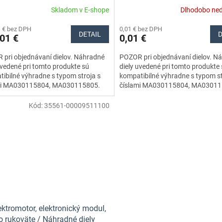
Skladom v E-shope
Dlhodobo ne
1 € bez DPH
0,01 € bez DPH
DETAIL
D
01 €
0,01 €
pri objednávaní dielov. Náhradné
POZOR pri objednávaní dielov. N
uvedené pri tomto produkte sú
diely uvedené pri tomto produkte
ibilné výhradne s typom stroja s
kompatibilné výhradne s typom st
mi MA030115804, MA030115805.
číslami MA030115804, MA03011
dnite si preto...
Nezabudnite si preto dôkladne...
Kód:
35561-00009511100
lektromotor, elektronický modul,
o rukoväte / Náhradné diely