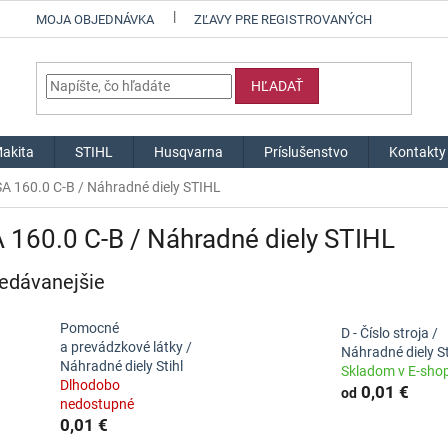
MOJA OBJEDNÁVKA
ZĽAVY PRE REGISTROVANÝCH
HĽADAŤ
akita
STIHL
Husqvarna
Príslušenstvo
Kontakty
A 160.0 C-B / Náhradné diely STIHL
160.0 C-B / Náhradné diely STIHL
edávanejšie
Pomocné
D - Číslo stroja /
a prevádzkové látky /
Náhradné diely St
Náhradné diely Stihl
Skladom v E-sho
Dlhodobo
0,01 €
od
nedostupné
0,01 €