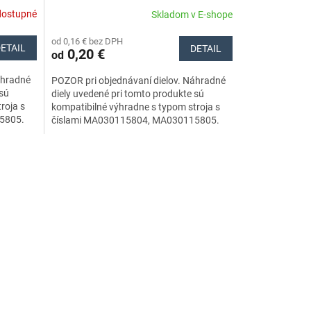
Náhradné diely Stihl
dostupné
Skladom v E-shope
od 0,16 € bez DPH
ETAIL
DETAIL
0,20 €
od
áhradné
POZOR pri objednávaní dielov. Náhradné
 sú
diely uvedené pri tomto produkte sú
roja s
kompatibilné výhradne s typom stroja s
5805.
číslami MA030115804, MA030115805.
Nezabudnite si preto...