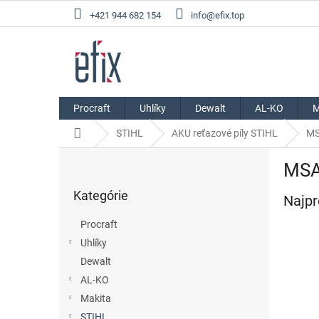
Prejsť
+421 944 682 154
info@efix.top
na
obsah
Procraft
Uhlíky
Dewalt
AL-KO
M
Domov
STIHL
AKU reťazové píly STIHL
MS
B
MSA 
o
Preskočiť
č
Kategórie
kategórie
Najpr
n
ý
Procraft
p
Uhlíky
a
Dewalt
n
e
AL-KO
l
Makita
STIHL