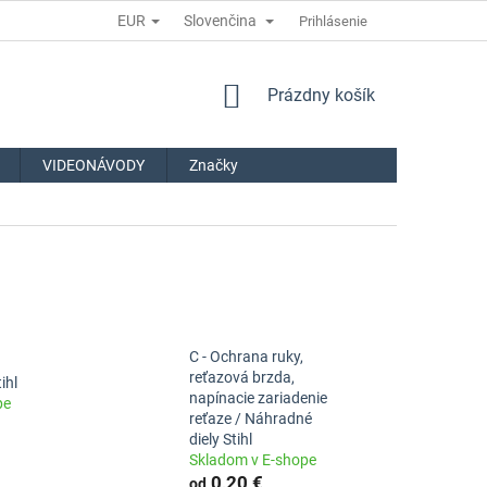
EUR
Slovenčina
Prihlásenie
NÁKUPNÝ
Prázdny košík
KOŠÍK
VIDEONÁVODY
Značky
C - Ochrana ruky,
reťazová brzda,
ihl
napínacie zariadenie
pe
reťaze / Náhradné
diely Stihl
Skladom v E-shope
0,20 €
od