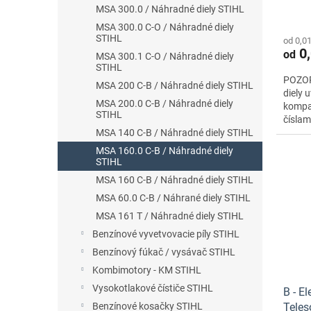
o
MSA 300.0 / Náhradné diely STIHL
v
MSA 300.0 C-O / Náhradné diely
STIHL
od 0,0
0,
od
MSA 300.1 C-O / Náhradné diely
STIHL
POZOR 
MSA 200 C-B / Náhradné diely STIHL
diely 
MSA 200.0 C-B / Náhradné diely
kompat
STIHL
čísla
Nezabu
MSA 140 C-B / Náhradné diely STIHL
MSA 160.0 C-B / Náhradné diely
STIHL
MSA 160 C-B / Náhradné diely STIHL
MSA 60.0 C-B / Náhrané diely STIHL
MSA 161 T / Náhradné diely STIHL
Benzínové vyvetvovacie píly STIHL
Benzínový fúkač / vysávač STIHL
Kombimotory - KM STIHL
Vysokotlakové čístiče STIHL
B - E
Teles
Benzínové kosačky STIHL