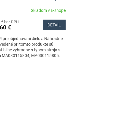
Skladom v E-shope
0 € bez DPH
DETAIL
60 €
pri objednávaní dielov. Náhradné
uvedené pri tomto produkte sú
ibilné výhradne s typom stroja s
mi MA030115804, MA030115805.
dnite si preto...
O
v
l
á
d
a
c
i
e
p
r
v