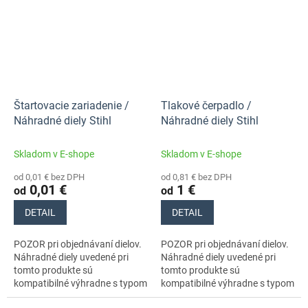
Štartovacie zariadenie /
Tlakové čerpadlo /
Náhradné diely Stihl
Náhradné diely Stihl
Skladom v E-shope
Skladom v E-shope
od 0,01 € bez DPH
od 0,81 € bez DPH
0,01 €
1 €
od
od
DETAIL
DETAIL
POZOR pri objednávaní dielov.
POZOR pri objednávaní dielov.
Náhradné diely uvedené pri
Náhradné diely uvedené pri
tomto produkte sú
tomto produkte sú
kompatibilné výhradne s typom
kompatibilné výhradne s typom
stroja s číslom 42440112641.
stroja s číslom 42440112641.