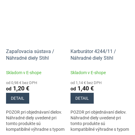
Nezabudnite si preto
Nezabudnite si preto
dôkladne...
dôkladne...
Zapaľovacia sústava /
Karburátor 4244/11 /
Náhradné diely Stihl
Náhradné diely Stihl
Skladom v E-shope
Skladom v E-shope
od 0,98 € bez DPH
od 1,14 € bez DPH
1,20 €
1,40 €
od
od
DETAIL
DETAIL
POZOR pri objednávaní dielov.
POZOR pri objednávaní dielov.
Náhradné diely uvedené pri
Náhradné diely uvedené pri
tomto produkte sú
tomto produkte sú
kompatibilné výhradne s typom
kompatibilné výhradne s typom