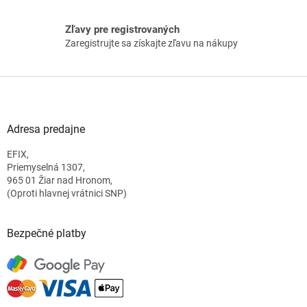
s
u
Zľavy pre registrovaných
Zaregistrujte sa získajte zľavu na nákupy
Z
á
p
ä
Adresa predajne
t
EFIX,
i
Priemyselná 1307,
e
965 01 Žiar nad Hronom,
(Oproti hlavnej vrátnici SNP)
Bezpečné platby