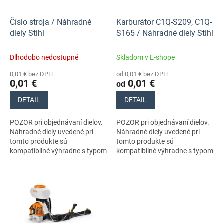
r
t
o
o
d
Číslo stroja / Náhradné
Karburátor C1Q-S209, C1Q-
v
u
diely Stihl
S165 / Náhradné diely Stihl
k
t
Dlhodobo nedostupné
Skladom v E-shope
o
0,01 € bez DPH
od 0,01 € bez DPH
v
0,01 €
0,01 €
od
DETAIL
DETAIL
POZOR pri objednávaní dielov.
POZOR pri objednávaní dielov.
Náhradné diely uvedené pri
Náhradné diely uvedené pri
tomto produkte sú
tomto produkte sú
kompatibilné výhradne s typom
kompatibilné výhradne s typom
stroja s číslom 42440112641.
stroja s číslom 42440112641.
Nezabudnite si preto dôkladne
Nezabudnite si preto
skontrolovať...
dôkladne...