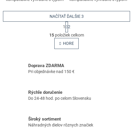
stroja s číslom 42440112641.
stroja s číslom 42440112641.
Nezabudnite si preto
Nezabudnite si preto
dôkladne...
NAČÍTAŤ ĎALŠIE 3
dôkladne...
S
1
2
t
O
r
15
položiek celkom
v
á
l
HORE
n
á
k
o
d
v
a
a
Doprava ZDARMA
c
n
i
Pri objednávke nad 150 €
i
e
e
p
r
Rýchle doručenie
v
Do 24-48 hod. po celom Slovensku
k
y
v
ý
Široký sortiment
p
Náhradných dielov rôznych značiek
i