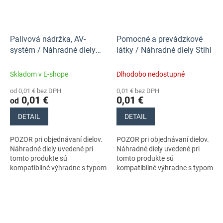
Palivová nádržka, AV-
Pomocné a prevádzkové
systém / Náhradné diely
látky / Náhradné diely Stihl
Stihl
Skladom v E-shope
Dlhodobo nedostupné
od 0,01 € bez DPH
0,01 € bez DPH
0,01 €
0,01 €
od
DETAIL
DETAIL
POZOR pri objednávaní dielov.
POZOR pri objednávaní dielov.
Náhradné diely uvedené pri
Náhradné diely uvedené pri
tomto produkte sú
tomto produkte sú
kompatibilné výhradne s typom
kompatibilné výhradne s typom
stroja s číslom 42440112641.
stroja s číslom 42440112641.
Nezabudnite si preto
Nezabudnite si preto dôkladne
dôkladne...
skontrolovať...