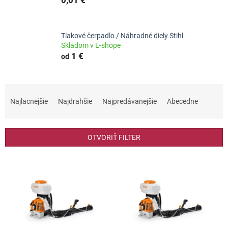
Tlakové čerpadlo / Náhradné diely Stihl
Skladom v E-shope
1 €
od
R
a
Najlacnejšie
Najdrahšie
Najpredávanejšie
Abecedne
d
e
n
OTVORIŤ FILTER
i
e
V
p
ý
r
p
o
i
d
s
u
p
k