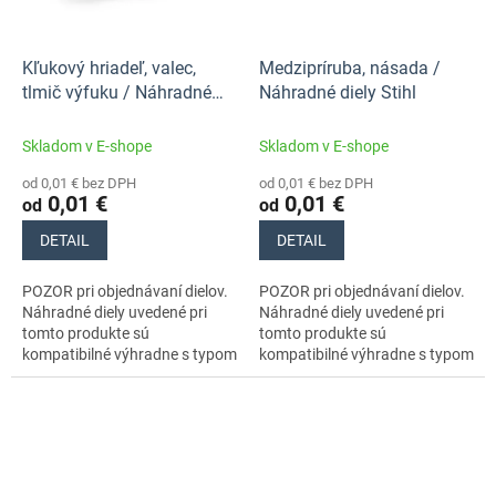
Kľukový hriadeľ, valec,
Medzipríruba, násada /
tlmič výfuku / Náhradné
Náhradné diely Stihl
diely Stihl
Skladom v E-shope
Skladom v E-shope
od 0,01 € bez DPH
od 0,01 € bez DPH
0,01 €
0,01 €
od
od
DETAIL
DETAIL
POZOR pri objednávaní dielov.
POZOR pri objednávaní dielov.
Náhradné diely uvedené pri
Náhradné diely uvedené pri
tomto produkte sú
tomto produkte sú
kompatibilné výhradne s typom
kompatibilné výhradne s typom
stroja s číslom 42440112641.
stroja s číslom 42440112641.
Nezabudnite si preto
Nezabudnite si preto
dôkladne...
dôkladne...