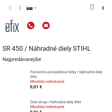
Prejsť
NÁKU
na
obsah
KOŠÍK
SR 450 / Náhradné diely STIHL
Najpredávanejšie
Pomocné a prevádzkové látky / Náhradné diely
Stihl
Dlhodobo nedostupné
0,01 €
Číslo stroja / Náhradné diely Stihl
Dlhodobo nedostupné
0,01 €