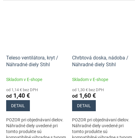
stroja s číslom 42440112641.
stroja s číslom 42440112641.
Nezabudnite si preto
Nezabudnite si preto
dôkladne...
dôkladne...
Teleso ventilátora, kryt /
Chrbtová doska, nádoba /
Náhradné diely Stihl
Náhradné diely Stihl
Skladom v E-shope
Skladom v E-shope
od 1,14 € bez DPH
od 1,30 € bez DPH
1,40 €
1,60 €
od
od
DETAIL
DETAIL
POZOR pri objednávaní dielov.
POZOR pri objednávaní dielov.
Náhradné diely uvedené pri
Náhradné diely uvedené pri
tomto produkte sú
tomto produkte sú
kompatibilné výhradne s typom
kompatibilné výhradne s typom