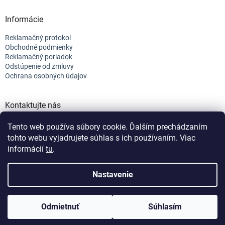
Informácie
Reklamačný protokol
Obchodné podmienky
Reklamačný poriadok
Odstúpenie od zmluvy
Ochrana osobných údajov
Kontaktujte nás
+421 944 682 154
Tento web používa súbory cookie. Ďalším prechádzaním
info@efix.top
tohto webu vyjadrujete súhlas s ich používaním. Viac
informácií
tu
.
Vytvoril Shoptet
Nastavenie
Copyright 2026
efix
. Všetky práva vyhradené.
Upraviť nastavenie
Odmietnuť
Súhlasím
cookies
Nastavenie | Úprava | Custom =
Netmedia s.r.o.