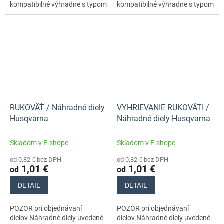
kompatibilné výhradne s typom
kompatibilné výhradne s typom
stroja s číslom 966648115
stroja s číslom 966648115
RUKOVÄŤ / Náhradné diely
VYHRIEVANIE RUKOVÄTI /
Husqvarna
Náhradné diely Husqvarna
Skladom v E-shope
Skladom v E-shope
od 0,82 € bez DPH
od 0,82 € bez DPH
1,01 €
1,01 €
od
od
DETAIL
DETAIL
POZOR pri objednávaní
POZOR pri objednávaní
dielov.Náhradné diely uvedené
dielov.Náhradné diely uvedené