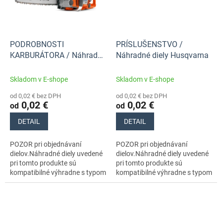
PODROBNOSTI
PRÍSLUŠENSTVO /
KARBURÁTORA / Náhradné
Náhradné diely Husqvarna
diely Husqvarna
Skladom v E-shope
Skladom v E-shope
od 0,02 € bez DPH
od 0,02 € bez DPH
0,02 €
0,02 €
od
od
DETAIL
DETAIL
POZOR pri objednávaní
POZOR pri objednávaní
dielov.Náhradné diely uvedené
dielov.Náhradné diely uvedené
pri tomto produkte sú
pri tomto produkte sú
kompatibilné výhradne s typom
kompatibilné výhradne s typom
stroja s číslom 966648115
stroja s číslom 966648115