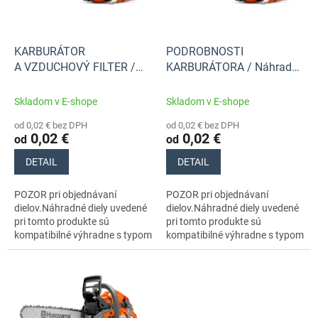
p
k
r
t
o
o
d
KARBURÁTOR
PODROBNOSTI
v
u
A VZDUCHOVÝ FILTER /
KARBURÁTORA / Náhradné
k
Náhradné diely Husqvarna
diely Husqvarna
t
Skladom v E-shope
Skladom v E-shope
o
od 0,02 € bez DPH
od 0,02 € bez DPH
v
0,02 €
0,02 €
od
od
DETAIL
DETAIL
POZOR pri objednávaní
POZOR pri objednávaní
dielov.Náhradné diely uvedené
dielov.Náhradné diely uvedené
pri tomto produkte sú
pri tomto produkte sú
kompatibilné výhradne s typom
kompatibilné výhradne s typom
stroja s číslom 966648115
stroja s číslom 966648115