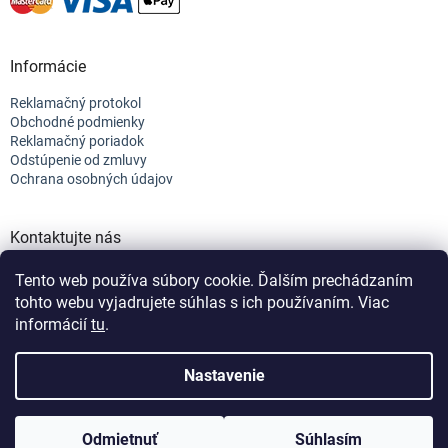
Informácie
Reklamačný protokol
Obchodné podmienky
Reklamačný poriadok
Odstúpenie od zmluvy
Ochrana osobných údajov
Kontaktujte nás
+421 944 682 154
Tento web používa súbory cookie. Ďalším prechádzaním
info@efix.top
tohto webu vyjadrujete súhlas s ich používaním. Viac
informácií
tu
.
Vytvoril Shoptet
Nastavenie
Copyright 2026
efix
. Všetky práva vyhradené.
Upraviť nastavenie
Odmietnuť
Súhlasím
cookies
Nastavenie | Úprava | Custom =
Netmedia s.r.o.