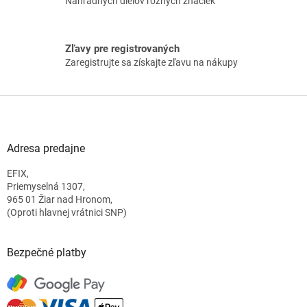
Náhradných dielov rôznych značiek
i
s
u
Zľavy pre registrovaných
Zaregistrujte sa získajte zľavu na nákupy
Z
á
p
ä
Adresa predajne
t
EFIX,
i
Priemyselná 1307,
e
965 01 Žiar nad Hronom,
(Oproti hlavnej vrátnici SNP)
Bezpečné platby