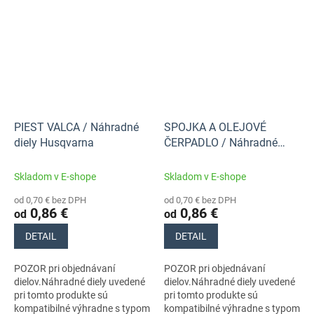
PIEST VALCA / Náhradné
SPOJKA A OLEJOVÉ
diely Husqvarna
ČERPADLO / Náhradné
diely Husqvarna
Skladom v E-shope
Skladom v E-shope
od 0,70 € bez DPH
od 0,70 € bez DPH
0,86 €
0,86 €
od
od
DETAIL
DETAIL
POZOR pri objednávaní
POZOR pri objednávaní
dielov.Náhradné diely uvedené
dielov.Náhradné diely uvedené
pri tomto produkte sú
pri tomto produkte sú
kompatibilné výhradne s typom
kompatibilné výhradne s typom