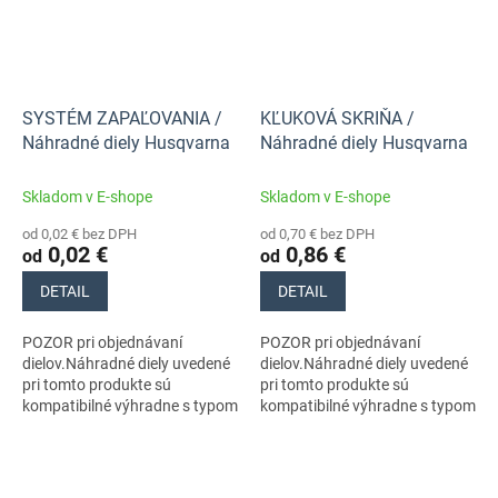
SYSTÉM ZAPAĽOVANIA /
KĽUKOVÁ SKRIŇA /
Náhradné diely Husqvarna
Náhradné diely Husqvarna
Skladom v E-shope
Skladom v E-shope
od 0,02 € bez DPH
od 0,70 € bez DPH
0,02 €
0,86 €
od
od
DETAIL
DETAIL
POZOR pri objednávaní
POZOR pri objednávaní
dielov.Náhradné diely uvedené
dielov.Náhradné diely uvedené
pri tomto produkte sú
pri tomto produkte sú
kompatibilné výhradne s typom
kompatibilné výhradne s typom
stroja s číslom 966648115
stroja s číslom 966648115