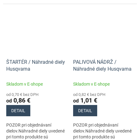
stroja s číslom 966648115
stroja s číslom 966648115
ŠTARTÉR / Náhradné diely
PALIVOVÁ NÁDRŽ /
Husqvarna
Náhradné diely Husqvarna
Skladom v E-shope
Skladom v E-shope
od 0,70 € bez DPH
od 0,82 € bez DPH
0,86 €
1,01 €
od
od
DETAIL
DETAIL
POZOR pri objednávaní
POZOR pri objednávaní
dielov.Náhradné diely uvedené
dielov.Náhradné diely uvedené
pri tomto produkte sú
pri tomto produkte sú