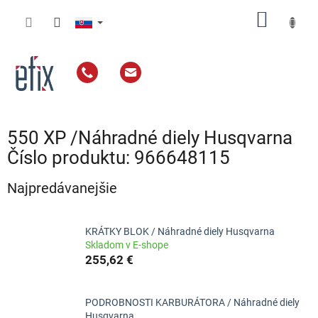
Prejsť
NÁKU
na
obsah
KOŠÍK
550 XP /Náhradné diely Husqvarna
Číslo produktu: 966648115
Najpredávanejšie
KRÁTKY BLOK / Náhradné diely Husqvarna
Skladom v E-shope
255,62 €
PODROBNOSTI KARBURÁTORA / Náhradné diely
Husqvarna