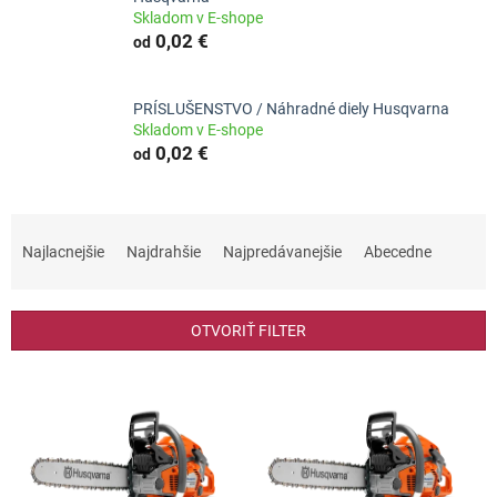
Skladom v E-shope
0,02 €
od
PRÍSLUŠENSTVO / Náhradné diely Husqvarna
Skladom v E-shope
0,02 €
od
R
a
Najlacnejšie
Najdrahšie
Najpredávanejšie
Abecedne
d
e
n
OTVORIŤ FILTER
i
e
V
p
ý
r
p
o
i
d
s
u