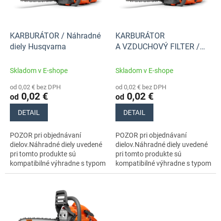
p
k
r
t
o
o
d
KARBURÁTOR / Náhradné
KARBURÁTOR
v
u
diely Husqvarna
A VZDUCHOVÝ FILTER /
k
Náhradné diely Husqvarna
t
Skladom v E-shope
Skladom v E-shope
o
od 0,02 € bez DPH
od 0,02 € bez DPH
v
0,02 €
0,02 €
od
od
DETAIL
DETAIL
POZOR pri objednávaní
POZOR pri objednávaní
dielov.Náhradné diely uvedené
dielov.Náhradné diely uvedené
pri tomto produkte sú
pri tomto produkte sú
kompatibilné výhradne s typom
kompatibilné výhradne s typom
stroja s číslom 970559735
stroja s číslom 970559735