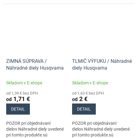
stroja s číslom 970559735
stroja s číslom 970559735
ZIMNÁ SÚPRAVA /
TLMIČ VÝFUKU / Náhradné
Náhradné diely Husqvarna
diely Husqvarna
Skladom v E-shope
Skladom v E-shope
od 1,39 € bez DPH
od 1,63 € bez DPH
1,71 €
2 €
od
od
DETAIL
DETAIL
POZOR pri objednávaní
POZOR pri objednávaní
dielov.Náhradné diely uvedené
dielov.Náhradné diely uvedené
pri tomto produkte sú
pri tomto produkte sú