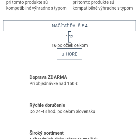
pri tomto produkte sú
pri tomto produkte sú
kompatibilné výhradne s typom
kompatibilné výhradne s typom
stroja s číslom 970559735
stroja s číslom 970559735
NAČÍTAŤ ĎALŠIE 4
S
1
2
t
O
r
16
položiek celkom
v
á
l
HORE
n
á
k
o
d
v
a
a
Doprava ZDARMA
c
n
i
Pri objednávke nad 150 €
i
e
e
p
r
Rýchle doručenie
v
Do 24-48 hod. po celom Slovensku
k
y
v
ý
Široký sortiment
p