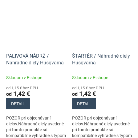
PALIVOVÁ NÁDRŽ /
ŠTARTÉR / Náhradné diely
Náhradné diely Husqvarna
Husqvarna
Skladom v E-shope
Skladom v E-shope
od 1,15 € bez DPH
od 1,15 € bez DPH
1,42 €
1,42 €
od
od
DETAIL
DETAIL
POZOR pri objednávaní
POZOR pri objednávaní
dielov.Náhradné diely uvedené
dielov.Náhradné diely uvedené
pri tomto produkte sú
pri tomto produkte sú
kompatibilné výhradne s typom
kompatibilné výhradne s typom