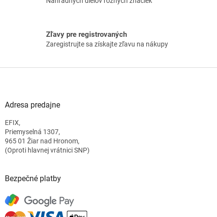
Náhradných dielov rôznych značiek
i
s
u
Zľavy pre registrovaných
Zaregistrujte sa získajte zľavu na nákupy
Z
á
p
ä
Adresa predajne
t
EFIX,
i
Priemyselná 1307,
e
965 01 Žiar nad Hronom,
(Oproti hlavnej vrátnici SNP)
Bezpečné platby