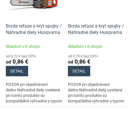
Brzda reťaze a kryt spojky /
Brzda reťaze a kryt spojky /
Náhradné diely Husqvarna
Náhradné diely Husqvarna
Skladom v E-shope
Skladom v E-shope
od 0,70 € bez DPH
od 0,70 € bez DPH
0,86 €
0,86 €
od
od
DETAIL
DETAIL
POZOR pri objednávaní
POZOR pri objednávaní
dielov.Náhradné diely uvedené
dielov.Náhradné diely uvedené
pri tomto produkte sú
pri tomto produkte sú
kompatibilné výhradne s typom
kompatibilné výhradne s typom
stroja s číslom 970559735
stroja s číslom 970559735