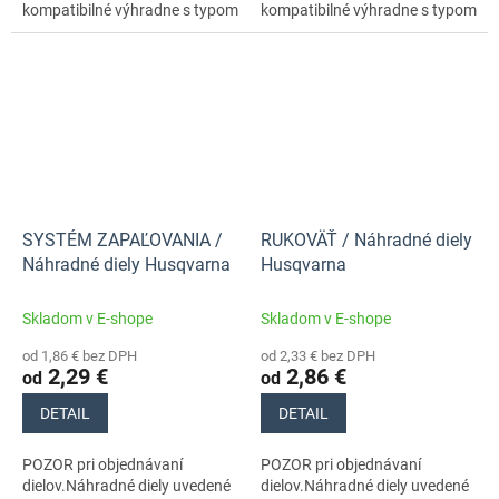
kompatibilné výhradne s typom
kompatibilné výhradne s typom
stroja s číslom 970559735
stroja s číslom 970559735
SYSTÉM ZAPAĽOVANIA /
RUKOVÄŤ / Náhradné diely
Náhradné diely Husqvarna
Husqvarna
Skladom v E-shope
Skladom v E-shope
od 1,86 € bez DPH
od 2,33 € bez DPH
2,29 €
2,86 €
od
od
DETAIL
DETAIL
POZOR pri objednávaní
POZOR pri objednávaní
dielov.Náhradné diely uvedené
dielov.Náhradné diely uvedené