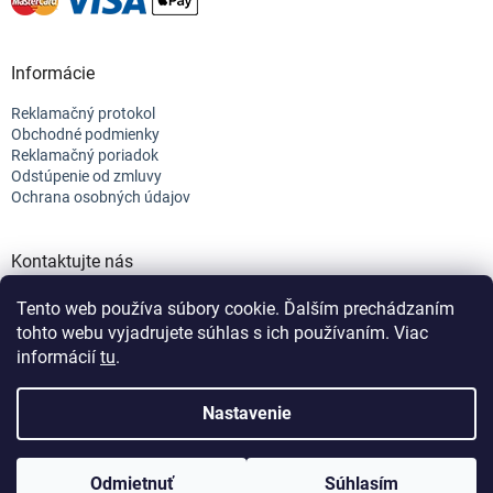
Informácie
Reklamačný protokol
Obchodné podmienky
Reklamačný poriadok
Odstúpenie od zmluvy
Ochrana osobných údajov
Kontaktujte nás
+421 944 682 154
Tento web používa súbory cookie. Ďalším prechádzaním
info@efix.top
tohto webu vyjadrujete súhlas s ich používaním. Viac
informácií
tu
.
Vytvoril Shoptet
Nastavenie
Copyright 2026
efix
. Všetky práva vyhradené.
Upraviť nastavenie
Odmietnuť
Súhlasím
cookies
Nastavenie | Úprava | Custom =
Netmedia s.r.o.