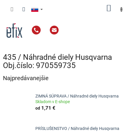
Prejsť
NÁKU
na
obsah
KOŠÍK
435 / Náhradné diely Husqvarna
Obj.číslo: 970559735
Najpredávanejšie
ZIMNÁ SÚPRAVA / Náhradné diely Husqvarna
Skladom v E-shope
1,71 €
od
PRÍSLUŠENSTVO / Náhradné diely Husqvarna