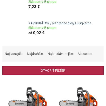
Skladom v E-shope
7,23 €
KARBURÁTOR / Náhradné diely Husqvarna
Skladom v E-shope
0,02 €
od
R
a
Najlacnejšie
Najdrahšie
Najpredávanejšie
Abecedne
d
e
n
OTVORIŤ FILTER
i
e
V
p
ý
r
p
o
i
d
s
u