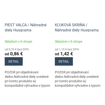
PIEST VALCA / Náhradné
KĽUKOVÁ SKRIŇA /
diely Husqvarna
Náhradné diely Husqvarna
Skladom v E-shope
Skladom v E-shope
od 0,70 € bez DPH
od 1,15 € bez DPH
0,86 €
1,42 €
od
od
DETAIL
DETAIL
POZOR pri objednávaní
POZOR pri objednávaní
dielov.Náhradné diely uvedené
dielov.Náhradné diely uvedené
pri tomto produkte sú
pri tomto produkte sú
kompatibilné výhradne s typom
kompatibilné výhradne s typom
stroja s číslom 970559735
stroja s číslom 970559735