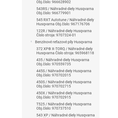
Obj.číslo: 966628902
543RS / Náhradné diely Husqvarna
Obj.číslo: 966779901
545 RXT Autotune / Náhradné diely
Husqvarna Obj.číslo: 967176706
122R / Náhradné diely Husqvarna
Číslo stroja: 9707324-01
Benzínové reťazové píly Husqvarna
372 XP® X-TORQ / Náhradné diely
Husqvarna Číslo stroja: 965968118
435 / Náhradné diely Husqvarna
Obj.číslo: 970559735
445S / Náhradné diely Husqvarna
Obj.číslo: 970702015
450S / Náhradné diely Husqvarna
Obj.číslo: 970702715
450X / Náhradné diely Husqvarna
Obj.číslo: 970702915
T525 / Náhradné diely Husqvarna
Obj.číslo: 970737510
543 XP / Náhradné diely Husqvarna