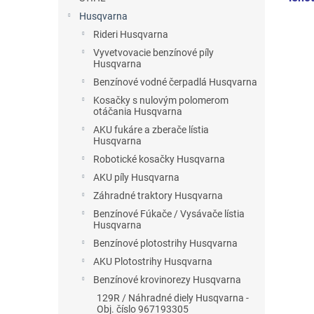
Husqvarna
Rideri Husqvarna
Vyvetvovacie benzínové píly
Husqvarna
Benzínové vodné čerpadlá Husqvarna
Kosačky s nulovým polomerom
otáčania Husqvarna
AKU fukáre a zberače lístia
Husqvarna
Robotické kosačky Husqvarna
AKU píly Husqvarna
Záhradné traktory Husqvarna
Benzínové Fúkače / Vysávače lístia
Husqvarna
Benzínové plotostrihy Husqvarna
AKU Plotostrihy Husqvarna
Benzínové krovinorezy Husqvarna
129R / Náhradné diely Husqvarna -
Obj. číslo 967193305