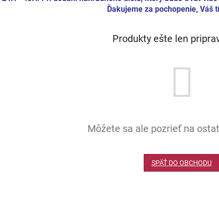
Ďakujeme za pochopenie, Váš tí
Produkty ešte len pripr
Môžete sa ale pozrieť na ostat
SPÄŤ DO OBCHODU