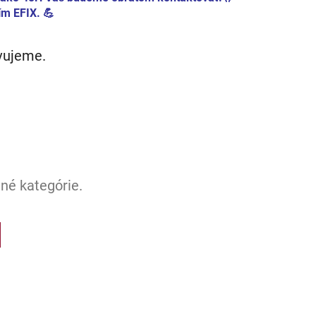
m EFIX. 💪
avujeme.
né kategórie.