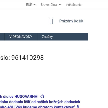
EUR
Slovenčina
Prihlásenie
NÁKUPNÝ
Prázdny košík
KOŠÍK
VIDEONÁVODY
Značky
íslo: 961410298
ch dielov HUSQVARNA! 🧐
oba dodania líšiť od našich bežných dodacích
iac ako 48H Vás budeme obratom kontaktovať.🤞