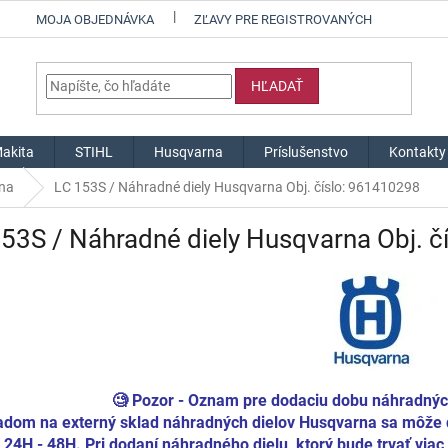
MOJA OBJEDNÁVKA
ZĽAVY PRE REGISTROVANÝCH
HĽADAŤ
akita
STIHL
Husqvarna
Príslušenstvo
Kontakty
na
LC 153S / Náhradné diely Husqvarna Obj. číslo: 961410298
53S / Náhradné diely Husqvarna Obj. č
🧐 Pozor - Oznam pre dodaciu dobu náhradný
adom na externý sklad náhradných dielov Husqvarna sa môže d
t 24H - 48H. Pri dodaní náhradného dielu, ktorý bude trvať v