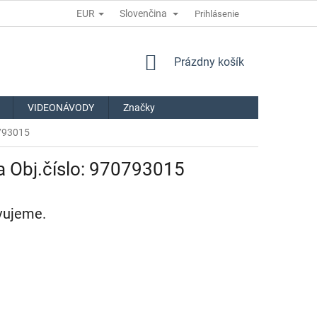
EUR
Slovenčina
Prihlásenie
NÁKUPNÝ
Prázdny košík
KOŠÍK
VIDEONÁVODY
Značky
0793015
a Obj.číslo: 970793015
avujeme.