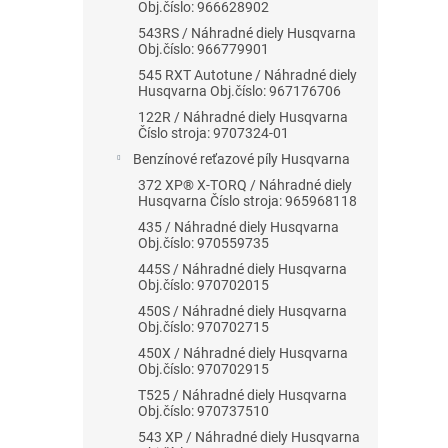
Obj.číslo: 966628902
543RS / Náhradné diely Husqvarna
Obj.číslo: 966779901
545 RXT Autotune / Náhradné diely
Husqvarna Obj.číslo: 967176706
122R / Náhradné diely Husqvarna
Číslo stroja: 9707324-01
Benzínové reťazové píly Husqvarna
372 XP® X-TORQ / Náhradné diely
Husqvarna Číslo stroja: 965968118
435 / Náhradné diely Husqvarna
Obj.číslo: 970559735
445S / Náhradné diely Husqvarna
Obj.číslo: 970702015
450S / Náhradné diely Husqvarna
Obj.číslo: 970702715
450X / Náhradné diely Husqvarna
Obj.číslo: 970702915
T525 / Náhradné diely Husqvarna
Obj.číslo: 970737510
543 XP / Náhradné diely Husqvarna