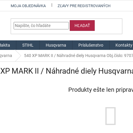
MOJA OBJEDNÁVKA
ZĽAVY PRE REGISTROVANÝCH
HĽADAŤ
akita
STIHL
Husqvarna
Príslušenstvo
Kontakty
sqvarna
540 XP MARK II / Náhradné diely Husqvarna Obj.číslo: 97
XP MARK II / Náhradné diely Husqvarn
Produkty ešte len pripr