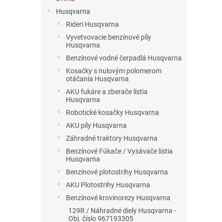
Husqvarna
Rideri Husqvarna
Vyvetvovacie benzínové píly
Husqvarna
Benzínové vodné čerpadlá Husqvarna
Kosačky s nulovým polomerom
otáčania Husqvarna
AKU fukáre a zberače lístia
Husqvarna
Robotické kosačky Husqvarna
AKU píly Husqvarna
Záhradné traktory Husqvarna
Benzínové Fúkače / Vysávače lístia
Husqvarna
Benzínové plotostrihy Husqvarna
AKU Plotostrihy Husqvarna
Benzínové krovinorezy Husqvarna
129R / Náhradné diely Husqvarna -
Obj. číslo 967193305