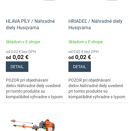
p
k
r
t
o
o
d
HLAVA PÍLY / Náhradné
HRIADEĽ / Náhradné diely
v
u
diely Husqvarna
Husqvarna
k
t
Skladom v E-shope
Skladom v E-shope
o
od 0,02 € bez DPH
od 0,02 € bez DPH
v
0,02 €
0,02 €
od
od
DETAIL
DETAIL
POZOR pri objednávaní
POZOR pri objednávaní
dielov.Náhradné diely uvedené
dielov.Náhradné diely uvedené
pri tomto produkte sú
pri tomto produkte sú
kompatibilné výhradne s typom
kompatibilné výhradne s typom
stroja s číslom 965195201
stroja s číslom 965195201