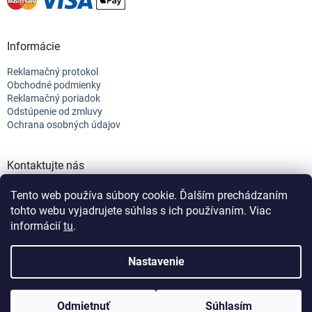
Informácie
Reklamačný protokol
Obchodné podmienky
Reklamačný poriadok
Odstúpenie od zmluvy
Ochrana osobných údajov
Kontaktujte nás
+421 944 682 154
Tento web používa súbory cookie. Ďalším prechádzaním
info@efix.top
tohto webu vyjadrujete súhlas s ich používaním. Viac
informácií
tu
.
Vytvoril Shoptet
Nastavenie
Copyright 2026
efix
. Všetky práva vyhradené.
Upraviť nastavenie
Odmietnuť
Súhlasím
cookies
Nastavenie | Úprava | Custom =
Netmedia s.r.o.