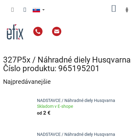
Prejsť
NÁKU
na
obsah
KOŠÍK
327P5x / Náhradné diely Husqvarna
Číslo produktu: 965195201
Najpredávanejšie
NADSTAVCE / Náhradné diely Husqvarna
Skladom v E-shope
2 €
od
NADSTAVCE / Náhradné diely Husqvarna