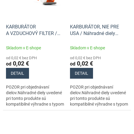
KARBURÁTOR
KARBURÁTOR, NIE PRE
A VZDUCHOVÝ FILTER /
USA / Náhradné diely
Náhradné diely Husqvarna
Husqvarna
Skladom v E-shope
Skladom v E-shope
od 0,02 € bez DPH
od 0,02 € bez DPH
0,02 €
0,02 €
od
od
DETAIL
DETAIL
POZOR pri objednávaní
POZOR pri objednávaní
dielov.Náhradné diely uvedené
dielov.Náhradné diely uvedené
pri tomto produkte sú
pri tomto produkte sú
kompatibilné výhradne s typom
kompatibilné výhradne s typom
stroja s číslom 965195201
stroja s číslom 965195201