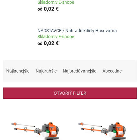
Skladom v E-shope
0,02 €
od
NADSTAVCE / Náhradné diely Husqvarna
Skladom v E-shope
0,02 €
od
R
a
Najlacnejšie
Najdrahšie
Najpredávanejšie
Abecedne
d
e
n
OTVORIŤ FILTER
i
e
V
p
ý
r
p
o
i
d
s
u