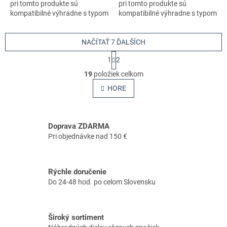
pri tomto produkte sú
pri tomto produkte sú
kompatibilné výhradne s typom
kompatibilné výhradne s typom
stroja s číslom 965195201
stroja s číslom 965195201
NAČÍTAŤ 7 ĎALŠÍCH
S
1
2
t
O
r
19
položiek celkom
v
á
l
HORE
n
á
k
o
d
v
a
a
Doprava ZDARMA
c
n
i
Pri objednávke nad 150 €
i
e
e
p
r
Rýchle doručenie
v
Do 24-48 hod. po celom Slovensku
k
y
v
ý
Široký sortiment
p