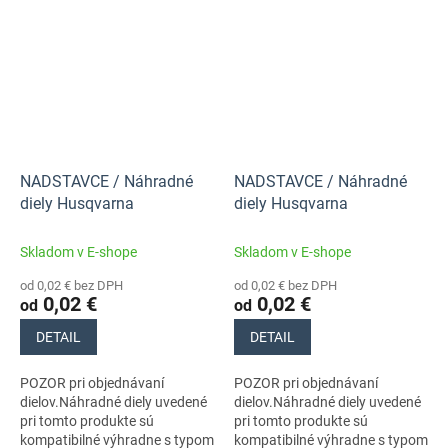
NADSTAVCE / Náhradné
NADSTAVCE / Náhradné
diely Husqvarna
diely Husqvarna
Skladom v E-shope
Skladom v E-shope
od 0,02 € bez DPH
od 0,02 € bez DPH
0,02 €
0,02 €
od
od
DETAIL
DETAIL
POZOR pri objednávaní
POZOR pri objednávaní
dielov.Náhradné diely uvedené
dielov.Náhradné diely uvedené
pri tomto produkte sú
pri tomto produkte sú
kompatibilné výhradne s typom
kompatibilné výhradne s typom