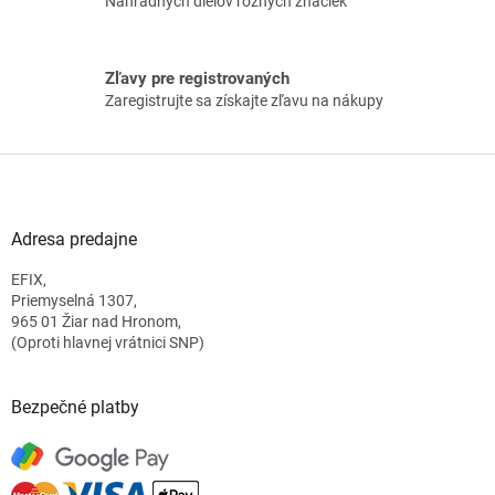
Náhradných dielov rôznych značiek
i
s
u
Zľavy pre registrovaných
Zaregistrujte sa získajte zľavu na nákupy
Z
á
p
ä
Adresa predajne
t
EFIX,
i
Priemyselná 1307,
e
965 01 Žiar nad Hronom,
(Oproti hlavnej vrátnici SNP)
Bezpečné platby