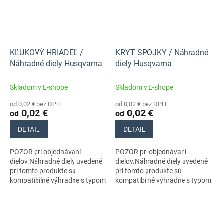
KĽUKOVÝ HRIADEĽ /
KRYT SPOJKY / Náhradné
Náhradné diely Husqvarna
diely Husqvarna
Skladom v E-shope
Skladom v E-shope
od 0,02 € bez DPH
od 0,02 € bez DPH
0,02 €
0,02 €
od
od
DETAIL
DETAIL
POZOR pri objednávaní
POZOR pri objednávaní
dielov.Náhradné diely uvedené
dielov.Náhradné diely uvedené
pri tomto produkte sú
pri tomto produkte sú
kompatibilné výhradne s typom
kompatibilné výhradne s typom
stroja s číslom 965195201
stroja s číslom 965195201