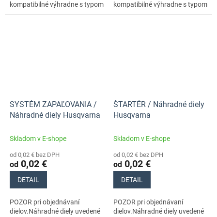
kompatibilné výhradne s typom
kompatibilné výhradne s typom
stroja s číslom 965195201
stroja s číslom 965195201
SYSTÉM ZAPAĽOVANIA /
ŠTARTÉR / Náhradné diely
Náhradné diely Husqvarna
Husqvarna
Skladom v E-shope
Skladom v E-shope
od 0,02 € bez DPH
od 0,02 € bez DPH
0,02 €
0,02 €
od
od
DETAIL
DETAIL
POZOR pri objednávaní
POZOR pri objednávaní
dielov.Náhradné diely uvedené
dielov.Náhradné diely uvedené