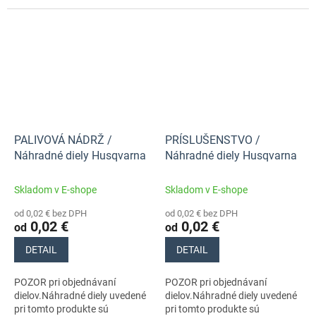
stroja s číslom 965195201
stroja s číslom 965195201
PALIVOVÁ NÁDRŽ /
PRÍSLUŠENSTVO /
Náhradné diely Husqvarna
Náhradné diely Husqvarna
Skladom v E-shope
Skladom v E-shope
od 0,02 € bez DPH
od 0,02 € bez DPH
0,02 €
0,02 €
od
od
DETAIL
DETAIL
POZOR pri objednávaní
POZOR pri objednávaní
dielov.Náhradné diely uvedené
dielov.Náhradné diely uvedené
pri tomto produkte sú
pri tomto produkte sú