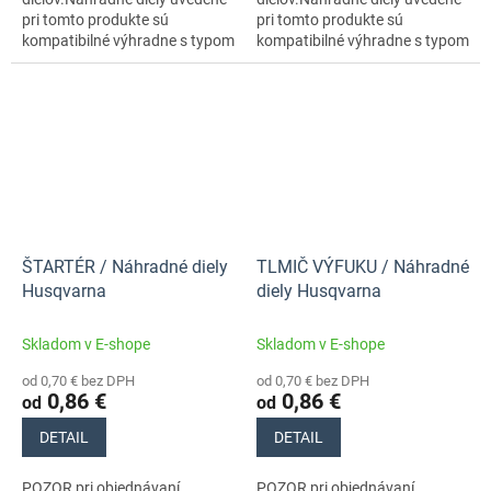
pri tomto produkte sú
pri tomto produkte sú
kompatibilné výhradne s typom
kompatibilné výhradne s typom
stroja s číslom 970711418
stroja s číslom 970711418
ŠTARTÉR / Náhradné diely
TLMIČ VÝFUKU / Náhradné
Husqvarna
diely Husqvarna
Skladom v E-shope
Skladom v E-shope
od 0,70 € bez DPH
od 0,70 € bez DPH
0,86 €
0,86 €
od
od
DETAIL
DETAIL
POZOR pri objednávaní
POZOR pri objednávaní