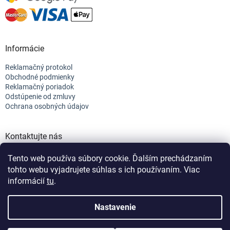
Informácie
Reklamačný protokol
Obchodné podmienky
Reklamačný poriadok
Odstúpenie od zmluvy
Ochrana osobných údajov
Kontaktujte nás
+421 944 682 154
Tento web používa súbory cookie. Ďalším prechádzaním
info@efix.top
tohto webu vyjadrujete súhlas s ich používaním. Viac
informácií
tu
.
Vytvoril Shoptet
Nastavenie