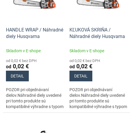
d
s
u
p
k
r
t
o
o
d
HANDLE WRAP / Náhradné
KĽUKOVÁ SKRIŇA /
v
u
diely Husqvarna
Náhradné diely Husqvarna
k
t
Skladom v E-shope
Skladom v E-shope
o
od 0,02 € bez DPH
od 0,02 € bez DPH
v
0,02 €
0,02 €
od
od
DETAIL
DETAIL
POZOR pri objednávaní
POZOR pri objednávaní
dielov.Náhradné diely uvedené
dielov.Náhradné diely uvedené
pri tomto produkte sú
pri tomto produkte sú
kompatibilné výhradne s typom
kompatibilné výhradne s typom
stroja s číslom 970711418
stroja s číslom 970711418