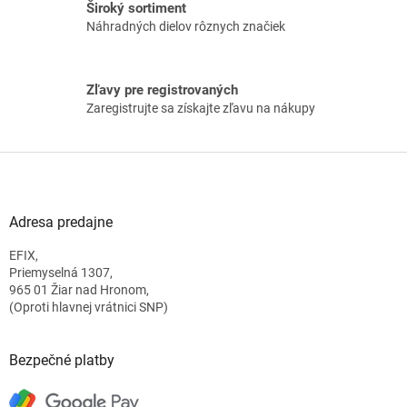
ý
Široký sortiment
p
Náhradných dielov rôznych značiek
i
s
u
Zľavy pre registrovaných
Zaregistrujte sa získajte zľavu na nákupy
Z
á
p
ä
Adresa predajne
t
EFIX,
i
Priemyselná 1307,
e
965 01 Žiar nad Hronom,
(Oproti hlavnej vrátnici SNP)
Bezpečné platby