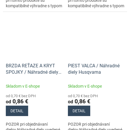
pri tomto produkte sú
pri tomto produkte sú
kompatibilné výhradne s typom
kompatibilné výhradne s typom
stroja s číslom 970711418
stroja s číslom 970711418
BRZDA REŤAZE A KRYT
PIEST VALCA / Náhradné
SPOJKY / Náhradné diely
diely Husqvarna
Husqvarna
Skladom v E-shope
Skladom v E-shope
od 0,70 € bez DPH
od 0,70 € bez DPH
0,86 €
0,86 €
od
od
DETAIL
DETAIL
POZOR pri objednávaní
POZOR pri objednávaní
dielov.Náhradné diely uvedené
dielov.Náhradné diely uvedené