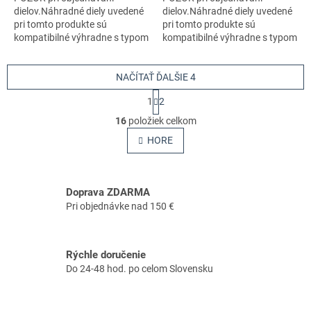
dielov.Náhradné diely uvedené
dielov.Náhradné diely uvedené
pri tomto produkte sú
pri tomto produkte sú
kompatibilné výhradne s typom
kompatibilné výhradne s typom
stroja s číslom 970711418
stroja s číslom 970711418
NAČÍTAŤ ĎALŠIE 4
S
1
2
t
O
r
16
položiek celkom
v
á
l
HORE
n
á
k
o
d
v
a
a
Doprava ZDARMA
c
n
i
Pri objednávke nad 150 €
i
e
e
p
r
Rýchle doručenie
v
Do 24-48 hod. po celom Slovensku
k
y
v