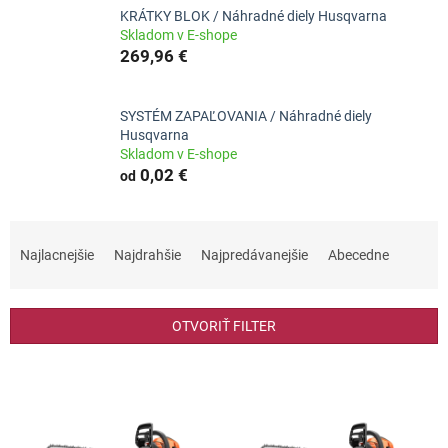
KRÁTKY BLOK / Náhradné diely Husqvarna
Skladom v E-shope
269,96 €
SYSTÉM ZAPAĽOVANIA / Náhradné diely
Husqvarna
Skladom v E-shope
0,02 €
od
R
a
Najlacnejšie
Najdrahšie
Najpredávanejšie
Abecedne
d
e
n
OTVORIŤ FILTER
i
e
V
p
ý
r
p
o
i