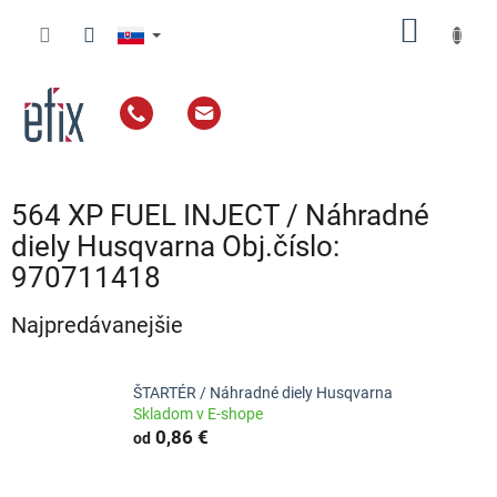
Prejsť
NÁKU
na
obsah
KOŠÍK
564 XP FUEL INJECT / Náhradné
diely Husqvarna Obj.číslo:
970711418
Najpredávanejšie
ŠTARTÉR / Náhradné diely Husqvarna
Skladom v E-shope
0,86 €
od