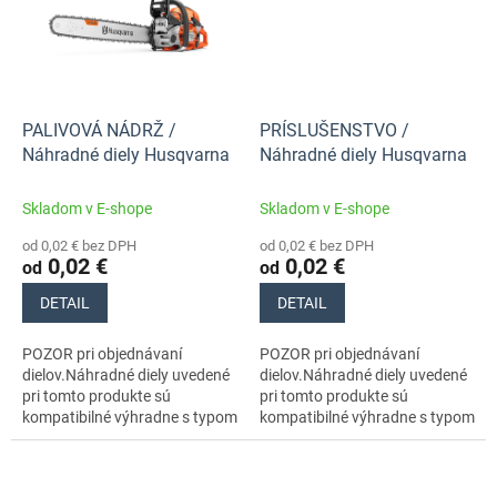
PALIVOVÁ NÁDRŽ /
PRÍSLUŠENSTVO /
Náhradné diely Husqvarna
Náhradné diely Husqvarna
Skladom v E-shope
Skladom v E-shope
od 0,02 € bez DPH
od 0,02 € bez DPH
0,02 €
0,02 €
od
od
DETAIL
DETAIL
POZOR pri objednávaní
POZOR pri objednávaní
dielov.Náhradné diely uvedené
dielov.Náhradné diely uvedené
pri tomto produkte sú
pri tomto produkte sú
kompatibilné výhradne s typom
kompatibilné výhradne s typom
stroja s číslom 970711418
stroja s číslom 970711418