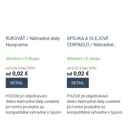
RUKOVÄŤ / Náhradné diely
SPOJKA A OLEJOVÉ
Husqvarna
ČERPADLO / Náhradné
diely Husqvarna
Skladom v E-shope
Skladom v E-shope
od 0,02 € bez DPH
od 0,02 € bez DPH
0,02 €
0,02 €
od
od
DETAIL
DETAIL
POZOR pri objednávaní
POZOR pri objednávaní
dielov.Náhradné diely uvedené
dielov.Náhradné diely uvedené
pri tomto produkte sú
pri tomto produkte sú
kompatibilné výhradne s typom
kompatibilné výhradne s typom
stroja s číslom 970711418
stroja s číslom 970711418