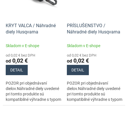
KRYT VALCA / Náhradné
PRÍSLUŠENSTVO /
diely Husqvarna
Náhradné diely Husqvarna
Skladom v E-shope
Skladom v E-shope
od 0,02 € bez DPH
od 0,02 € bez DPH
0,02 €
0,02 €
od
od
DETAIL
DETAIL
POZOR pri objednávaní
POZOR pri objednávaní
dielov.Náhradné diely uvedené
dielov.Náhradné diely uvedené
pri tomto produkte sú
pri tomto produkte sú
kompatibilné výhradne s typom
kompatibilné výhradne s typom
stroja s číslom 966532401
stroja s číslom 966532401