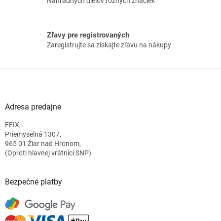
Náhradných dielov rôznych značiek
i
s
u
Zľavy pre registrovaných
Zaregistrujte sa získajte zľavu na nákupy
Z
á
p
ä
Adresa predajne
t
EFIX,
i
Priemyselná 1307,
e
965 01 Žiar nad Hronom,
(Oproti hlavnej vrátnici SNP)
Bezpečné platby