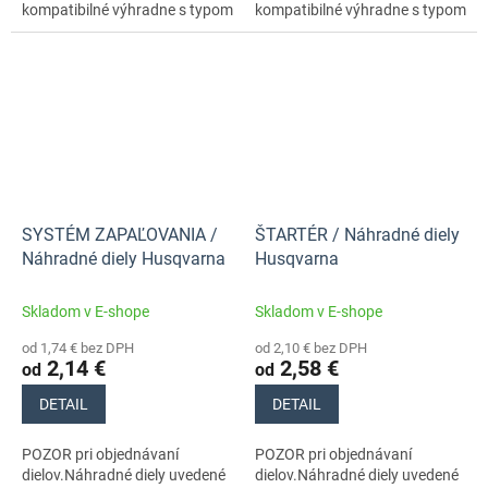
kompatibilné výhradne s typom
kompatibilné výhradne s typom
stroja s číslom 966532401
stroja s číslom 966532401
SYSTÉM ZAPAĽOVANIA /
ŠTARTÉR / Náhradné diely
Náhradné diely Husqvarna
Husqvarna
Skladom v E-shope
Skladom v E-shope
od 1,74 € bez DPH
od 2,10 € bez DPH
2,14 €
2,58 €
od
od
DETAIL
DETAIL
POZOR pri objednávaní
POZOR pri objednávaní
dielov.Náhradné diely uvedené
dielov.Náhradné diely uvedené