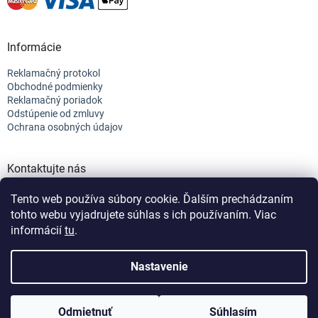
Informácie
Reklamačný protokol
Obchodné podmienky
Reklamačný poriadok
Odstúpenie od zmluvy
Ochrana osobných údajov
Kontaktujte nás
+421 944 682 154
Tento web používa súbory cookie. Ďalším prechádzaním
info@efix.top
tohto webu vyjadrujete súhlas s ich používaním. Viac
informácií
tu
.
Vytvoril Shoptet
Nastavenie
Copyright 2026
efix
. Všetky práva vyhradené.
Upraviť nastavenie
Odmietnuť
Súhlasím
cookies
Nastavenie | Úprava | Custom =
Netmedia s.r.o.