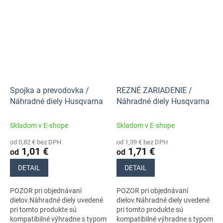
Spojka a prevodovka /
REZNÉ ZARIADENIE /
Náhradné diely Husqvarna
Náhradné diely Husqvarna
Skladom v E-shope
Skladom v E-shope
od 0,82 € bez DPH
od 1,39 € bez DPH
1,01 €
1,71 €
od
od
DETAIL
DETAIL
POZOR pri objednávaní
POZOR pri objednávaní
dielov.Náhradné diely uvedené
dielov.Náhradné diely uvedené
pri tomto produkte sú
pri tomto produkte sú
kompatibilné výhradne s typom
kompatibilné výhradne s typom