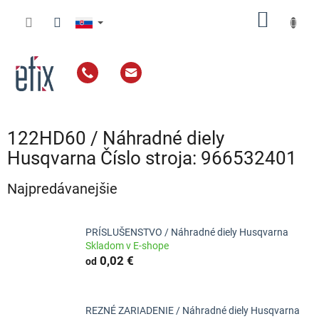
Prejsť
NÁKU
na
obsah
KOŠÍK
122HD60 / Náhradné diely
Husqvarna Číslo stroja: 966532401
Najpredávanejšie
PRÍSLUŠENSTVO / Náhradné diely Husqvarna
Skladom v E-shope
0,02 €
od
REZNÉ ZARIADENIE / Náhradné diely Husqvarna