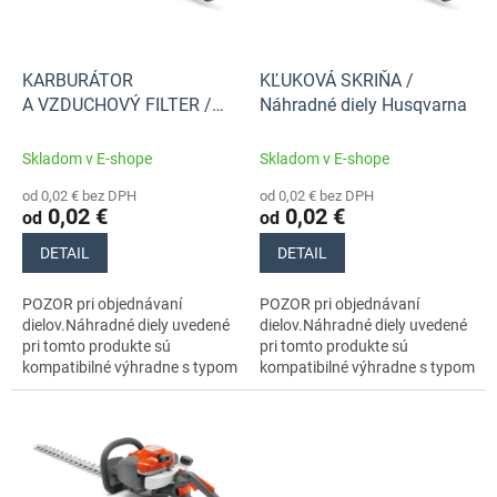
p
k
r
t
o
o
d
KARBURÁTOR
KĽUKOVÁ SKRIŇA /
v
u
A VZDUCHOVÝ FILTER /
Náhradné diely Husqvarna
k
Náhradné diely Husqvarna
t
Skladom v E-shope
Skladom v E-shope
o
od 0,02 € bez DPH
od 0,02 € bez DPH
v
0,02 €
0,02 €
od
od
DETAIL
DETAIL
POZOR pri objednávaní
POZOR pri objednávaní
dielov.Náhradné diely uvedené
dielov.Náhradné diely uvedené
pri tomto produkte sú
pri tomto produkte sú
kompatibilné výhradne s typom
kompatibilné výhradne s typom
stroja s číslom 966532401
stroja s číslom 966532401