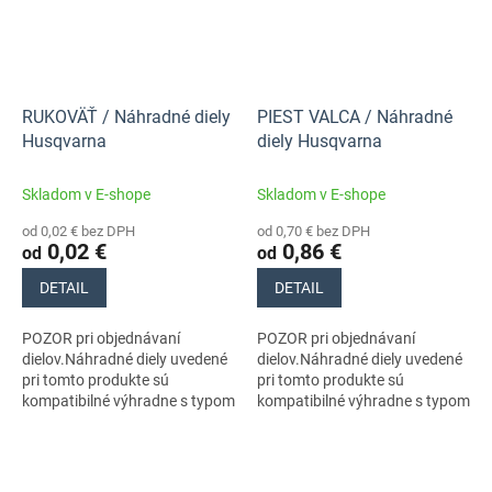
RUKOVÄŤ / Náhradné diely
PIEST VALCA / Náhradné
Husqvarna
diely Husqvarna
Skladom v E-shope
Skladom v E-shope
od 0,02 € bez DPH
od 0,70 € bez DPH
0,02 €
0,86 €
od
od
DETAIL
DETAIL
POZOR pri objednávaní
POZOR pri objednávaní
dielov.Náhradné diely uvedené
dielov.Náhradné diely uvedené
pri tomto produkte sú
pri tomto produkte sú
kompatibilné výhradne s typom
kompatibilné výhradne s typom
stroja s číslom 966532401
stroja s číslom 966532401