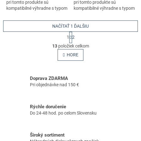
pri tomto produkte sú
pri tomto produkte sú
kompatibilné výhradne s typom
kompatibilné výhradne s typom
stroja s číslom 966532401
stroja s číslom 966532401
NAČÍTAŤ 1 ĎALŠIU
S
1
2
t
O
r
13
položiek celkom
v
á
l
HORE
n
á
k
o
d
v
a
a
Doprava ZDARMA
c
n
i
Pri objednávke nad 150 €
i
e
e
p
r
Rýchle doručenie
v
Do 24-48 hod. po celom Slovensku
k
y
v
ý
Široký sortiment
p