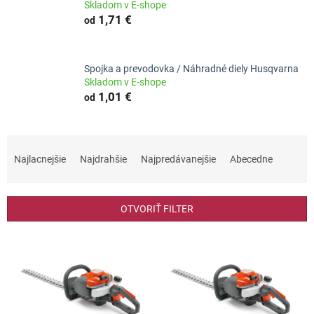
Skladom v E-shope
1,71 €
od
Spojka a prevodovka / Náhradné diely Husqvarna
Skladom v E-shope
1,01 €
od
R
a
Najlacnejšie
Najdrahšie
Najpredávanejšie
Abecedne
d
e
n
OTVORIŤ FILTER
i
e
V
p
ý
r
p
o
i
d
s
u