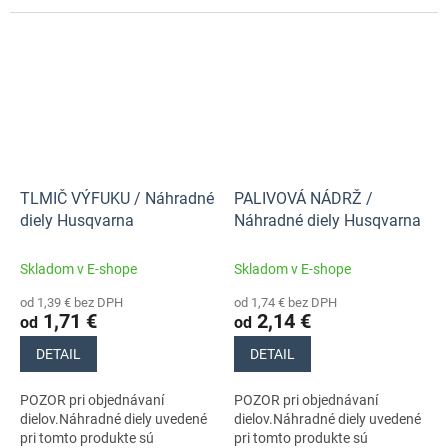
stroja s číslom 966532401
stroja s číslom 966532401
TLMIČ VÝFUKU / Náhradné
PALIVOVÁ NÁDRŽ /
diely Husqvarna
Náhradné diely Husqvarna
Skladom v E-shope
Skladom v E-shope
od 1,39 € bez DPH
od 1,74 € bez DPH
1,71 €
2,14 €
od
od
DETAIL
DETAIL
POZOR pri objednávaní
POZOR pri objednávaní
dielov.Náhradné diely uvedené
dielov.Náhradné diely uvedené
pri tomto produkte sú
pri tomto produkte sú