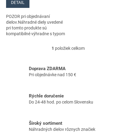
DETAIL
POZOR pri objednávaní
dielov.Náhradné diely uvedené
pri tomto produkte sú
kompatibilné výhradne s typom
stroja s číslom 970649804
1
položiek celkom
O
v
l
á
Doprava ZDARMA
d
Pri objednávke nad 150 €
a
c
i
Rýchle doručenie
e
Do 24-48 hod. po celom Slovensku
p
r
v
k
Široký sortiment
y
Náhradných dielov rôznych značiek
v