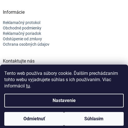
Informácie
Reklamačný protokol
Obchodné podmienky
Reklamačný poriadok
Odstúpenie od zmluvy
Ochrana osobných údajov
Kontaktujte nás
+421 944 682 154
Tento web používa súbory cookie. Ďalším prechádzaním
info@efix.top
tohto webu vyjadrujete súhlas s ich používaním. Viac
informácií
tu
.
Vytvoril Shoptet
Nastavenie
Copyright 2026
efix
. Všetky práva vyhradené.
Upraviť nastavenie
Odmietnuť
Súhlasím
cookies
Nastavenie | Úprava | Custom =
Netmedia s.r.o.