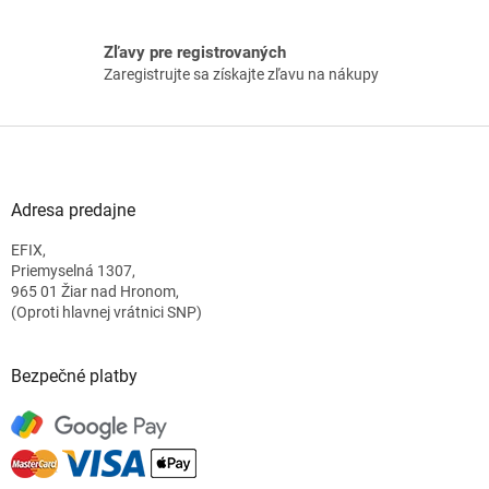
ý
p
i
Zľavy pre registrovaných
s
Zaregistrujte sa získajte zľavu na nákupy
u
Z
á
p
ä
Adresa predajne
t
EFIX,
i
Priemyselná 1307,
e
965 01 Žiar nad Hronom,
(Oproti hlavnej vrátnici SNP)
Bezpečné platby