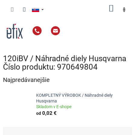
Prejsť
NÁKU
na
obsah
KOŠÍK
120iBV / Náhradné diely Husqvarna
Číslo produktu: 970649804
Najpredávanejšie
KOMPLETNÝ VÝROBOK / Náhradné diely
Husqvarna
Skladom v E-shope
0,02 €
od
R