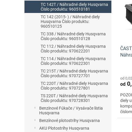
o
i
TC 142T / Náhradné diely Husqvarna
d
Číslo produktu: 960510181
s
u
p
TC 142 (2015- ) / Náhradné diely
k
Husqvarna Číslo produktu:
r
t
960510125
o
o
TC 338 / Náhradné diely Husqvarna
d
Číslo produktu: 960510128
v
u
TC 112 / Náhradné diely Husqvarna
ČAST
k
Číslo produktu: 970622201
Náhra
t
TC 114 / Náhradné diely Husqvarna
o
Číslo produktu: 970622301
v
TC 215T / Náhradné diely Husqvarna
Číslo produktu: 970727701
od 0,0
0,
TC 220T / Náhradné diely Husqvarna
od
Číslo produktu: 970727801
POZOR
TS 220T / Náhradné diely Husqvarna
diely 
Číslo produktu: 970728301
kompat
Benzínové Fúkače / Vysávače lístia
číslo
Husqvarna
Benzínové plotostrihy Husqvarna
AKU Plotostrihy Husqvarna