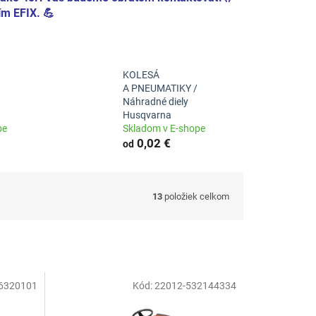
m EFIX. 💪
KOLESÁ
A PNEUMATIKY /
Náhradné diely
Husqvarna
pe
Skladom v E-shope
0,02 €
od
13
položiek celkom
6320101
Kód:
22012-532144334