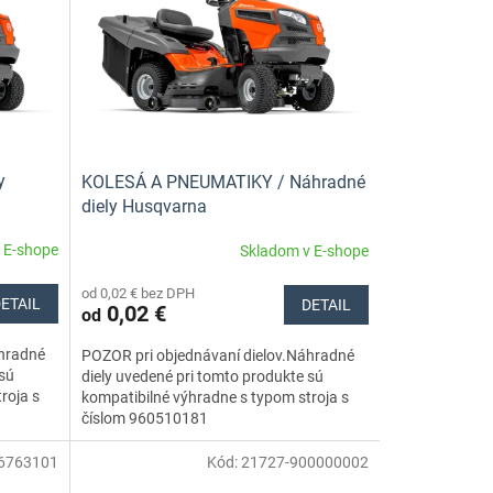
y
KOLESÁ A PNEUMATIKY / Náhradné
diely Husqvarna
 E-shope
Skladom v E-shope
od 0,02 € bez DPH
ETAIL
DETAIL
0,02 €
od
áhradné
POZOR pri objednávaní dielov.Náhradné
 sú
diely uvedené pri tomto produkte sú
roja s
kompatibilné výhradne s typom stroja s
číslom 960510181
6763101
Kód:
21727-900000002