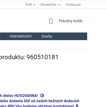
EUR
Slovenčina
Prihlásenie
NÁKUPNÝ
Prázdny košík
KOŠÍK
VIDEONÁVODY
Značky
1
 produktu: 960510181
ch dielov HUSQVARNA! 🧐
oba dodania líšiť od našich bežných dodacích
iac ako 48H Vás budeme obratom kontaktovať.🤞