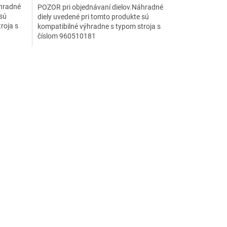
áhradné
POZOR pri objednávaní dielov.Náhradné
 sú
diely uvedené pri tomto produkte sú
roja s
kompatibilné výhradne s typom stroja s
číslom 960510181