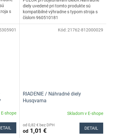
 sú
diely uvedené pri tomto produkte sú
roja s
kompatibilné výhradne s typom stroja s
číslom 960510181
5305901
Kód:
21762-812000029
O
RIADENIE / Náhradné diely
y
Husqvarna
 E-shope
Skladom v E-shope
od 0,82 € bez DPH
ETAIL
DETAIL
1,01 €
od