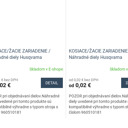
ACE/ŽACIE ZARIADENIE /
KOSIACE/ŽACIE ZARIADENIE
dné diely Husqvarna
Náhradné diely Husqvarna
Skladom v E-shope
Skladom v
2 € bez DPH
od 0,02 € bez DPH
DETAIL
D
02 €
0,02 €
od
 pri objednávaní dielov.Náhradné
POZOR pri objednávaní dielov.N
uvedené pri tomto produkte sú
diely uvedené pri tomto produkte
ibilné výhradne s typom stroja s
kompatibilné výhradne s typom st
m 960510181
číslom 960510181