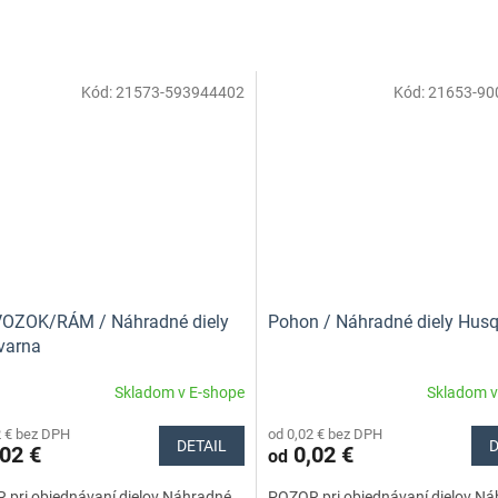
Kód:
21573-593944402
Kód:
21653-90
OZOK/RÁM / Náhradné diely
Pohon / Náhradné diely Hus
varna
Skladom v E-shope
Skladom v
2 € bez DPH
od 0,02 € bez DPH
DETAIL
D
02 €
0,02 €
od
 pri objednávaní dielov.Náhradné
POZOR pri objednávaní dielov.N