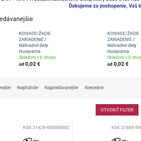
Ďakujeme za pochopenie, Váš tí
edávanejšie
KOSIACE/ŽACIE
KOSIACE/ŽACIE
ZARIADENIE /
ZARIADENIE /
Náhradné diely
Náhradné diely
Husqvarna
Husqvarna
Skladom v E-shope
Skladom v E-sho
0,02 €
0,02 €
od
od
nejšie
Najdrahšie
Najpredávanejšie
Abecedne
OTVORIŤ FILTER
Kód:
21428-900000002
Kód:
21469-59