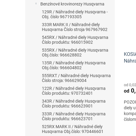
Benzínové krovinorezy Husqvarna
129R / Náhradné diely Husqvarna -
Obj. číslo 967193305
333R MARK II / Náhradné diely
Husqvarna Číslo stroja 967967902
545RX / Náhradné diely Husqvarna
Číslo produktu: 966015902
535RX / Náhradné diely Husqvarna
KOSI
Obj.číslo: 966628802
Náhra
135R / Náhradné diely Husqvarna
Obj.číslo: 966604802
555RXT / Náhradné diely Husqvarna
Číslo stroja: 966629004
od 0,0
122R / Náhradné diely Husqvarna
0,
od
Číslo produktu: 970732401
343R / Náhradné diely Husqvarna
POZOR
Číslo produktu: 966623901
diely 
kompat
333R / Náhradné diely Husqvarna
Číslo produktu: 966623701
číslo
525RX MARK II / Náhradné diely
Husqvarna Obj.číslo: 970446601