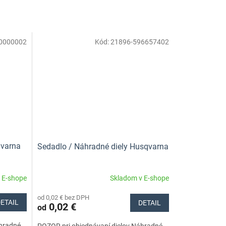
0000002
Kód:
21896-596657402
qvarna
Sedadlo / Náhradné diely Husqvarna
 E-shope
Skladom v E-shope
od 0,02 € bez DPH
ETAIL
DETAIL
0,02 €
od
áhradné
POZOR pri objednávaní dielov.Náhradné