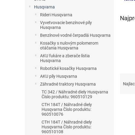
Husqvarna
Rideri Husqvarna
Najpr
Vyvetvovacie benzínové píly
Husqvarna
Benzínové vodné čerpadlá Husqvarna
Kosačky s nulovým polomerom
otáčania Husqvarna
AKU fukáre a zberače lístia
Husqvarna
Robotické kosačky Husqvarna
R
AKU píly Husqvarna
a
Najlac
Záhradné traktory Husqvarna
d
TC 342 / Náhradné diely Husqvarna
e
Číslo produktu: 960510129
n
CTH 184T / Náhradné diely
i
Husqvarna Číslo produktu:
960510076
e
V
p
CTH 184T / Náhradné diely
ý
Husqvarna Číslo produktu:
r
p
960510108