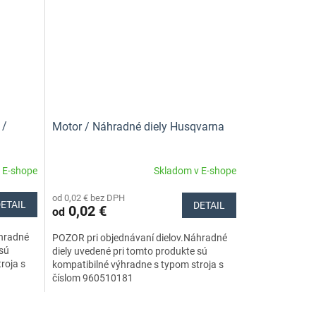
 /
Motor / Náhradné diely Husqvarna
 E-shope
Skladom v E-shope
od 0,02 € bez DPH
ETAIL
DETAIL
0,02 €
od
áhradné
POZOR pri objednávaní dielov.Náhradné
 sú
diely uvedené pri tomto produkte sú
roja s
kompatibilné výhradne s typom stroja s
číslom 960510181