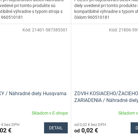
uvedené pri tomto produkte sú
diely uvedené pri tomto produkte
ibilné výhradne s typom stroja s
kompatibilné výhradne s typom st
m 960510181
číslom 960510181
Kód:
21401-587385301
Kód:
21806-59
Y / Náhradné diely Husqvarna
ZDVIH KOSIACEHO/ŽACIEH
ZARIADENIA / Náhradné diel
Husqvarna
Skladom v E-shope
Skladom v
2 € bez DPH
od 0,02 € bez DPH
DETAIL
D
02 €
0,02 €
od