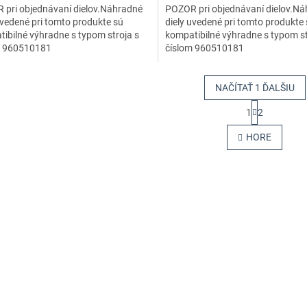
 pri objednávaní dielov.Náhradné
POZOR pri objednávaní dielov.N
uvedené pri tomto produkte sú
diely uvedené pri tomto produkte
ibilné výhradne s typom stroja s
kompatibilné výhradne s typom st
m 960510181
číslom 960510181
NAČÍTAŤ 1 ĎALŠIU
S
1
2
t
O
r
v
HORE
á
l
n
á
k
d
o
a
v
c
a
i
n
e
i
e
p
r
v
k
y
v