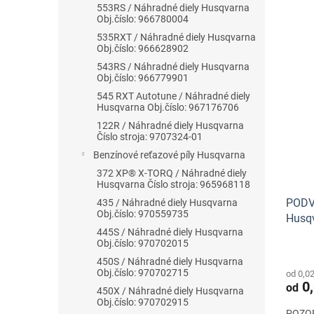
553RS / Náhradné diely Husqvarna
Obj.číslo: 966780004
535RXT / Náhradné diely Husqvarna
Obj.číslo: 966628902
543RS / Náhradné diely Husqvarna
Obj.číslo: 966779901
545 RXT Autotune / Náhradné diely
Husqvarna Obj.číslo: 967176706
122R / Náhradné diely Husqvarna
Číslo stroja: 9707324-01
Benzínové reťazové píly Husqvarna
372 XP® X-TORQ / Náhradné diely
Husqvarna Číslo stroja: 965968118
PODV
435 / Náhradné diely Husqvarna
Obj.číslo: 970559735
Husq
445S / Náhradné diely Husqvarna
Obj.číslo: 970702015
450S / Náhradné diely Husqvarna
Obj.číslo: 970702715
od 0,0
0,
od
450X / Náhradné diely Husqvarna
Obj.číslo: 970702915
POZOR