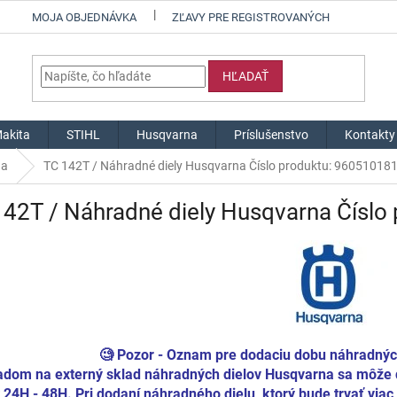
MOJA OBJEDNÁVKA
ZĽAVY PRE REGISTROVANÝCH
HĽADAŤ
akita
STIHL
Husqvarna
Príslušenstvo
Kontakty
na
TC 142T / Náhradné diely Husqvarna Číslo produktu: 96051018
42T / Náhradné diely Husqvarna Číslo
🧐 Pozor - Oznam pre dodaciu dobu náhradný
adom na externý sklad náhradných dielov Husqvarna sa môže d
t 24H - 48H. Pri dodaní náhradného dielu, ktorý bude trvať v