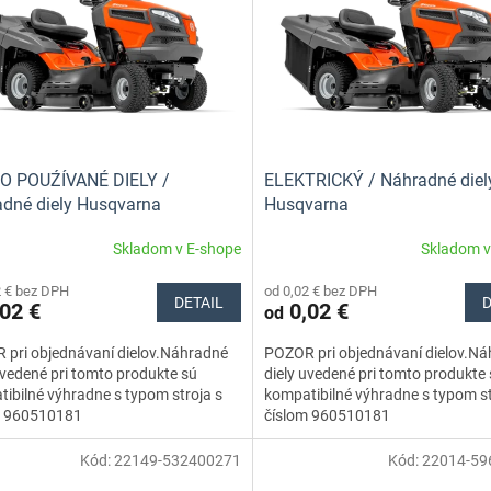
O POUŹÍVANÉ DIELY /
ELEKTRICKÝ / Náhradné diel
dné diely Husqvarna
Husqvarna
Skladom v E-shope
Skladom v
2 € bez DPH
od 0,02 € bez DPH
DETAIL
D
02 €
0,02 €
od
 pri objednávaní dielov.Náhradné
POZOR pri objednávaní dielov.N
uvedené pri tomto produkte sú
diely uvedené pri tomto produkte
ibilné výhradne s typom stroja s
kompatibilné výhradne s typom st
m 960510181
číslom 960510181
Kód:
22149-532400271
Kód:
22014-59