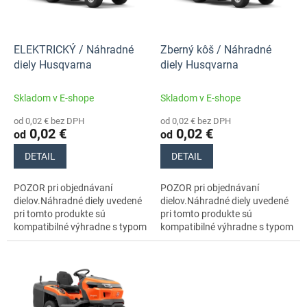
p
k
r
t
o
o
d
ELEKTRICKÝ / Náhradné
Zberný kôš / Náhradné
v
u
diely Husqvarna
diely Husqvarna
k
t
Skladom v E-shope
Skladom v E-shope
o
od 0,02 € bez DPH
od 0,02 € bez DPH
v
0,02 €
0,02 €
od
od
DETAIL
DETAIL
POZOR pri objednávaní
POZOR pri objednávaní
dielov.Náhradné diely uvedené
dielov.Náhradné diely uvedené
pri tomto produkte sú
pri tomto produkte sú
kompatibilné výhradne s typom
kompatibilné výhradne s typom
stroja s číslom 970727701
stroja s číslom 970727701