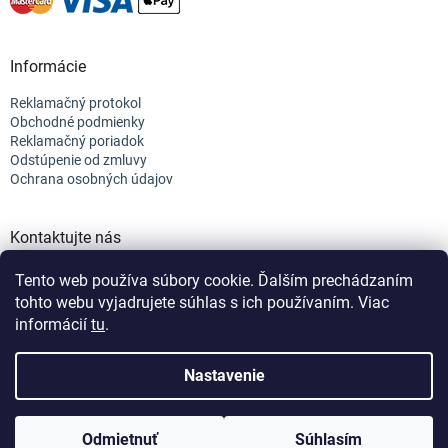
Informácie
Reklamačný protokol
Obchodné podmienky
Reklamačný poriadok
Odstúpenie od zmluvy
Ochrana osobných údajov
Kontaktujte nás
+421 944 682 154
Tento web používa súbory cookie. Ďalším prechádzaním
info@efix.top
tohto webu vyjadrujete súhlas s ich používaním. Viac
informácií
tu
.
Vytvoril Shoptet
Nastavenie
Copyright 2026
efix
. Všetky práva vyhradené.
Upraviť nastavenie
Odmietnuť
Súhlasím
cookies
Nastavenie | Úprava | Custom =
Netmedia s.r.o.