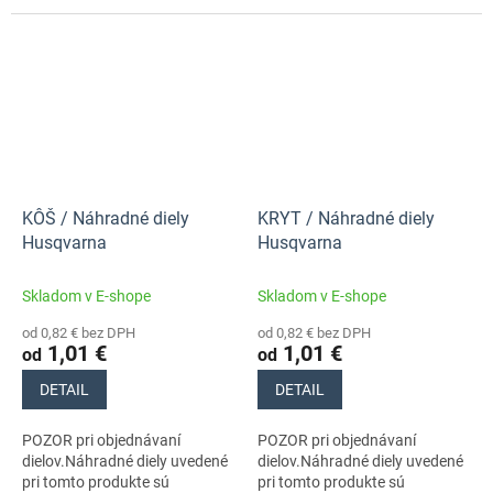
stroja s číslom 970727701
stroja s číslom 970727701
KÔŠ / Náhradné diely
KRYT / Náhradné diely
Husqvarna
Husqvarna
Skladom v E-shope
Skladom v E-shope
od 0,82 € bez DPH
od 0,82 € bez DPH
1,01 €
1,01 €
od
od
DETAIL
DETAIL
POZOR pri objednávaní
POZOR pri objednávaní
dielov.Náhradné diely uvedené
dielov.Náhradné diely uvedené
pri tomto produkte sú
pri tomto produkte sú