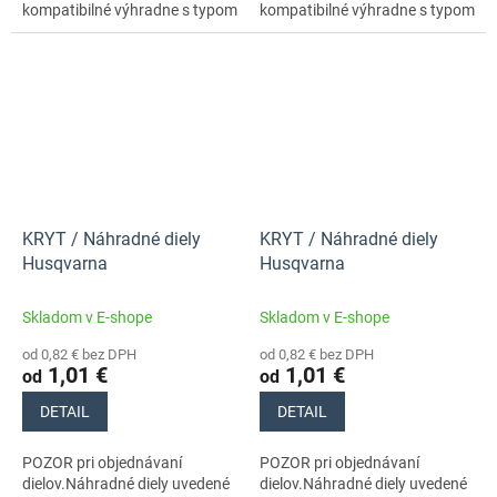
kompatibilné výhradne s typom
kompatibilné výhradne s typom
stroja s číslom 970727701
stroja s číslom 970727701
KRYT / Náhradné diely
KRYT / Náhradné diely
Husqvarna
Husqvarna
Skladom v E-shope
Skladom v E-shope
od 0,82 € bez DPH
od 0,82 € bez DPH
1,01 €
1,01 €
od
od
DETAIL
DETAIL
POZOR pri objednávaní
POZOR pri objednávaní
dielov.Náhradné diely uvedené
dielov.Náhradné diely uvedené