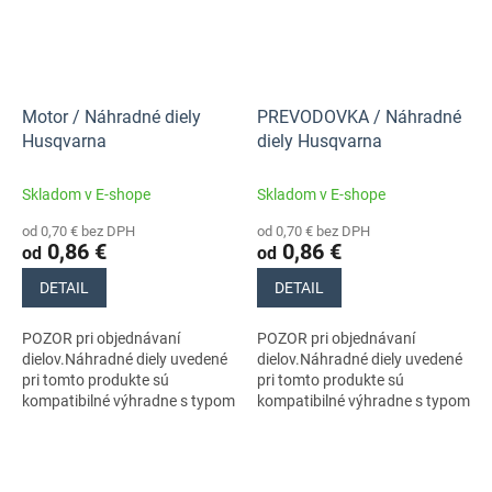
Motor / Náhradné diely
PREVODOVKA / Náhradné
Husqvarna
diely Husqvarna
Skladom v E-shope
Skladom v E-shope
od 0,70 € bez DPH
od 0,70 € bez DPH
0,86 €
0,86 €
od
od
DETAIL
DETAIL
POZOR pri objednávaní
POZOR pri objednávaní
dielov.Náhradné diely uvedené
dielov.Náhradné diely uvedené
pri tomto produkte sú
pri tomto produkte sú
kompatibilné výhradne s typom
kompatibilné výhradne s typom
stroja s číslom 970727701
stroja s číslom 970727701