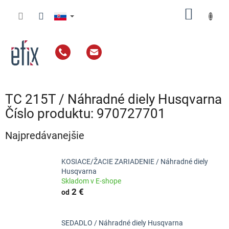
Prejsť
NÁKU
na
obsah
KOŠÍK
TC 215T / Náhradné diely Husqvarna
Číslo produktu: 970727701
Najpredávanejšie
KOSIACE/ŽACIE ZARIADENIE / Náhradné diely
Husqvarna
Skladom v E-shope
2 €
od
SEDADLO / Náhradné diely Husqvarna