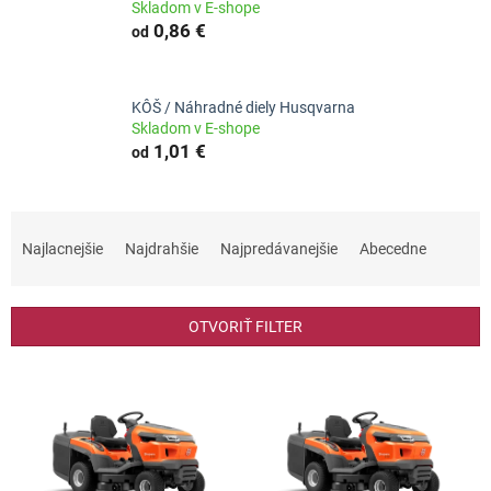
Skladom v E-shope
0,86 €
od
KÔŠ / Náhradné diely Husqvarna
Skladom v E-shope
1,01 €
od
R
a
Najlacnejšie
Najdrahšie
Najpredávanejšie
Abecedne
d
e
n
OTVORIŤ FILTER
i
e
V
p
ý
r
p
o
i
d
s
u