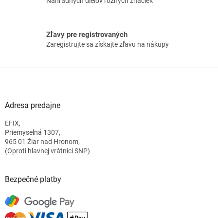
Náhradných dielov rôznych značiek
i
s
u
Zľavy pre registrovaných
Zaregistrujte sa získajte zľavu na nákupy
Z
á
p
ä
Adresa predajne
t
EFIX,
i
Priemyselná 1307,
e
965 01 Žiar nad Hronom,
(Oproti hlavnej vrátnici SNP)
Bezpečné platby