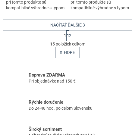
pri tomto produkte sú
pri tomto produkte sú
kompatibilné výhradne s typom
kompatibilné výhradne s typom
stroja s číslom 970727701
stroja s číslom 970727701
NAČÍTAŤ ĎALŠIE 3
S
1
2
t
O
r
15
položiek celkom
v
á
l
HORE
n
á
k
o
d
v
a
a
Doprava ZDARMA
c
n
i
Pri objednávke nad 150 €
i
e
e
p
r
Rýchle doručenie
v
Do 24-48 hod. po celom Slovensku
k
y
v
ý
Široký sortiment
p