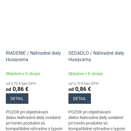
RIADENIE / Náhradné diely
SEDADLO / Náhradné diely
Husqvarna
Husqvarna
Skladom v E-shope
Skladom v E-shope
od 0,70 € bez DPH
od 0,70 € bez DPH
0,86 €
0,86 €
od
od
DETAIL
DETAIL
POZOR pri objednávaní
POZOR pri objednávaní
dielov.Náhradné diely uvedené
dielov.Náhradné diely uvedené
pri tomto produkte sú
pri tomto produkte sú
kompatibilné výhradne s typom
kompatibilné výhradne s typom