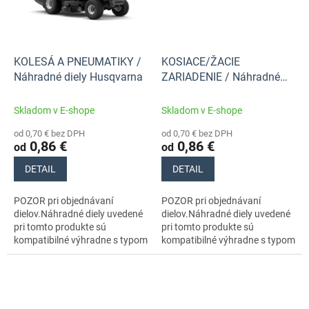
KOLESÁ A PNEUMATIKY /
KOSIACE/ŽACIE
Náhradné diely Husqvarna
ZARIADENIE / Náhradné
diely Husqvarna
Skladom v E-shope
Skladom v E-shope
od 0,70 € bez DPH
od 0,70 € bez DPH
0,86 €
0,86 €
od
od
DETAIL
DETAIL
POZOR pri objednávaní
POZOR pri objednávaní
dielov.Náhradné diely uvedené
dielov.Náhradné diely uvedené
pri tomto produkte sú
pri tomto produkte sú
kompatibilné výhradne s typom
kompatibilné výhradne s typom
stroja s číslom 970727701
stroja s číslom 970727701