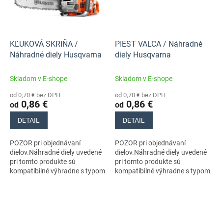
KĽUKOVÁ SKRIŇA /
PIEST VALCA / Náhradné
Náhradné diely Husqvarna
diely Husqvarna
Skladom v E-shope
Skladom v E-shope
od 0,70 € bez DPH
od 0,70 € bez DPH
0,86 €
0,86 €
od
od
DETAIL
DETAIL
POZOR pri objednávaní
POZOR pri objednávaní
dielov.Náhradné diely uvedené
dielov.Náhradné diely uvedené
pri tomto produkte sú
pri tomto produkte sú
kompatibilné výhradne s typom
kompatibilné výhradne s typom
stroja s číslom 970657015
stroja s číslom 970657015