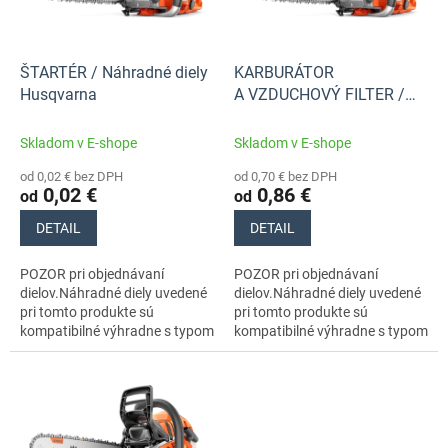
p
k
r
t
o
o
d
ŠTARTÉR / Náhradné diely
KARBURÁTOR
v
u
Husqvarna
A VZDUCHOVÝ FILTER /
k
Náhradné diely Husqvarna
t
Skladom v E-shope
Skladom v E-shope
o
od 0,02 € bez DPH
od 0,70 € bez DPH
v
0,02 €
0,86 €
od
od
DETAIL
DETAIL
POZOR pri objednávaní
POZOR pri objednávaní
dielov.Náhradné diely uvedené
dielov.Náhradné diely uvedené
pri tomto produkte sú
pri tomto produkte sú
kompatibilné výhradne s typom
kompatibilné výhradne s typom
stroja s číslom 970657015
stroja s číslom 970657015