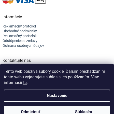
Informácie
Reklamačný protokol
Obchodné podmienky
Reklamačný poriadok
Odstúpenie od zmluvy
Ochrana osobných údajov
Kontaktujte nás
+421 944 682 154
Tento web používa súbory cookie. Ďalším prechádzaním
info@efix.top
tohto webu vyjadrujete súhlas s ich používaním. Viac
informácií
tu
.
Vytvoril Shoptet
Nastavenie
Vážení zákazníci, vzhladom na čerpanie dovoleniek v
nasledujúcich 2 tyždňoch, sa môže stať, že Vaše
Copyright 2026
efix
. Všetky práva vyhradené.
Upraviť nastavenie
objednávky nedokážeme doručiť do 48H.
Odmietnuť
Súhlasím
cookies
Nastavenie | Úprava | Custom =
Netmedia s.r.o.