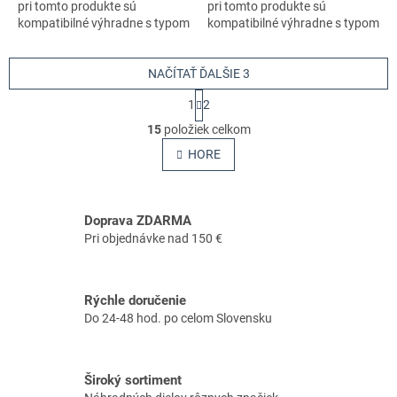
pri tomto produkte sú
pri tomto produkte sú
kompatibilné výhradne s typom
kompatibilné výhradne s typom
stroja s číslom 970657015
stroja s číslom 970657015
NAČÍTAŤ ĎALŠIE 3
S
1
2
t
O
r
15
položiek celkom
v
á
l
HORE
n
á
k
o
d
v
a
a
Doprava ZDARMA
c
n
i
Pri objednávke nad 150 €
i
e
e
p
r
Rýchle doručenie
v
Do 24-48 hod. po celom Slovensku
k
y
v
ý
Široký sortiment
p