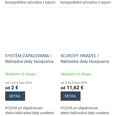
kompatibilné výhradne s typom
kompatibilné výhradne s typom
stroja s číslom 970657015
stroja s číslom 970657015
SYSTÉM ZAPAĽOVANIA /
KĽUKOVÝ HRIADEĽ /
Náhradné diely Husqvarna
Náhradné diely Husqvarna
Skladom v E-shope
Skladom v E-shope
od 1,63 € bez DPH
od 9,45 € bez DPH
2 €
11,62 €
od
od
DETAIL
DETAIL
POZOR pri objednávaní
POZOR pri objednávaní
dielov.Náhradné diely uvedené
dielov.Náhradné diely uvedené