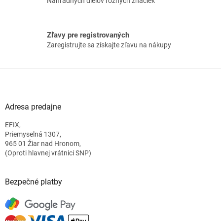
Náhradných dielov rôznych značiek
i
s
u
Zľavy pre registrovaných
Zaregistrujte sa získajte zľavu na nákupy
Z
á
p
ä
Adresa predajne
t
EFIX,
i
Priemyselná 1307,
e
965 01 Žiar nad Hronom,
(Oproti hlavnej vrátnici SNP)
Bezpečné platby