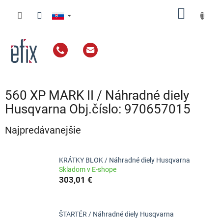
Prejsť
NÁKU
na
obsah
KOŠÍK
560 XP MARK II / Náhradné diely
Husqvarna Obj.číslo: 970657015
Najpredávanejšie
KRÁTKY BLOK / Náhradné diely Husqvarna
Skladom v E-shope
303,01 €
ŠTARTÉR / Náhradné diely Husqvarna