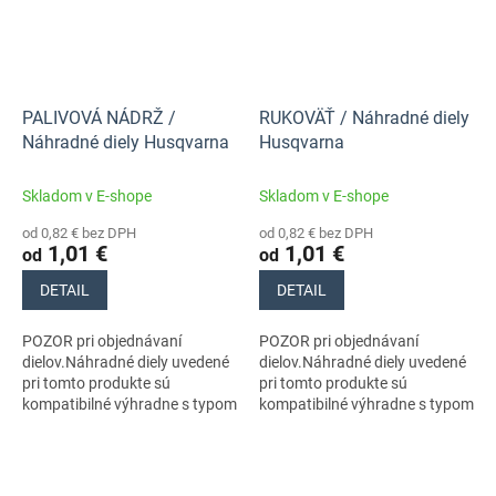
PALIVOVÁ NÁDRŽ /
RUKOVÄŤ / Náhradné diely
Náhradné diely Husqvarna
Husqvarna
Skladom v E-shope
Skladom v E-shope
od 0,82 € bez DPH
od 0,82 € bez DPH
1,01 €
1,01 €
od
od
DETAIL
DETAIL
POZOR pri objednávaní
POZOR pri objednávaní
dielov.Náhradné diely uvedené
dielov.Náhradné diely uvedené
pri tomto produkte sú
pri tomto produkte sú
kompatibilné výhradne s typom
kompatibilné výhradne s typom
stroja s číslom 970657015
stroja s číslom 970657015