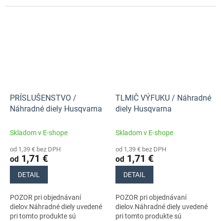
stroja s číslom 970657015
stroja s číslom 970657015
PRÍSLUŠENSTVO /
TLMIČ VÝFUKU / Náhradné
Náhradné diely Husqvarna
diely Husqvarna
Skladom v E-shope
Skladom v E-shope
od 1,39 € bez DPH
od 1,39 € bez DPH
1,71 €
1,71 €
od
od
DETAIL
DETAIL
POZOR pri objednávaní
POZOR pri objednávaní
dielov.Náhradné diely uvedené
dielov.Náhradné diely uvedené
pri tomto produkte sú
pri tomto produkte sú