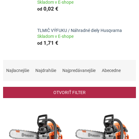
Skladom v E-shope
0,02 €
od
TLMIČ VÝFUKU / Náhradné diely Husqvarna
Skladom v E-shope
1,71 €
od
R
a
Najlacnejšie
Najdrahšie
Najpredávanejšie
Abecedne
d
e
n
OTVORIŤ FILTER
i
e
V
p
ý
r
p
o
i
d
s
u