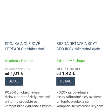
SPOJKA A OLEJOVÉ
BRZDA REŤAZE A KRYT
ČERPADLO / Náhradné
SPOJKY / Náhradné diely
diely Husqvarna
Husqvarna
Skladom v E-shope
Skladom v E-shope
od 0,82 € bez DPH
od 1,15 € bez DPH
1,01 €
1,42 €
od
od
DETAIL
DETAIL
POZOR pri objednávaní
POZOR pri objednávaní
dielov.Náhradné diely uvedené
dielov.Náhradné diely uvedené
pri tomto produkte sú
pri tomto produkte sú
kompatibilné výhradne s typom
kompatibilné výhradne s typom