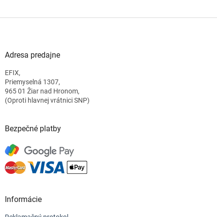
Z
á
p
ä
Adresa predajne
t
EFIX,
i
Priemyselná 1307,
e
965 01 Žiar nad Hronom,
(Oproti hlavnej vrátnici SNP)
Bezpečné platby
Informácie