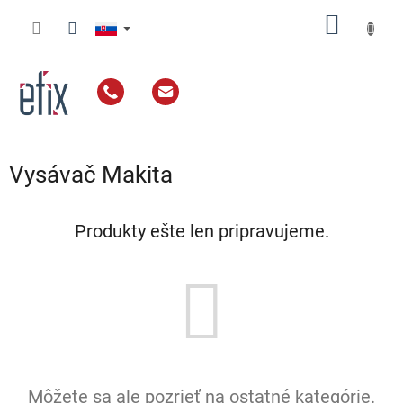
Prejsť
NÁKU
na
obsah
KOŠÍK
Vysávač Makita
Produkty ešte len pripravujeme.
Môžete sa ale pozrieť na ostatné kategórie.