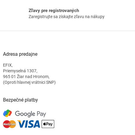
p
i
Zľavy pre registrovaných
s
Zaregistrujte sa získajte zľavu na nákupy
u
Z
á
p
ä
Adresa predajne
t
EFIX,
i
Priemyselná 1307,
e
965 01 Žiar nad Hronom,
(Oproti hlavnej vrátnici SNP)
Bezpečné platby