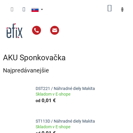
Prejsť
NÁKU
na
obsah
KOŠÍK
AKU Sponkovačka
Najpredávanejšie
DST221 / Náhradné diely Makita
Skladom v E-shope
0,01 €
od
ST113D / Náhradné diely Makita
Skladom v E-shope
0,01 €