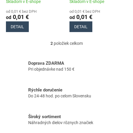
t
Skladom v E-shope
Skladom v E-shope
o
od 0,01 € bez DPH
od 0,01 € bez DPH
v
0,01 €
0,01 €
od
od
DETAIL
DETAIL
2
položiek celkom
O
v
l
á
Doprava ZDARMA
d
Pri objednávke nad 150 €
a
c
i
Rýchle doručenie
e
Do 24-48 hod. po celom Slovensku
p
r
v
k
Široký sortiment
y
Náhradných dielov rôznych značiek
v
ý