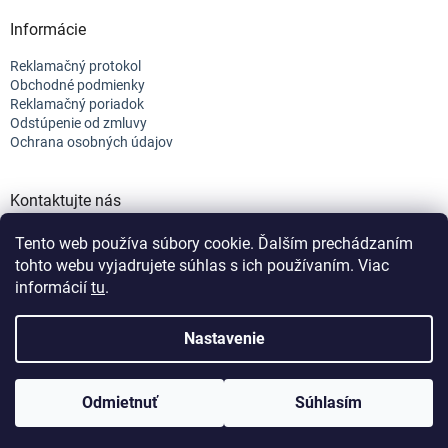
Informácie
Reklamačný protokol
Obchodné podmienky
Reklamačný poriadok
Odstúpenie od zmluvy
Ochrana osobných údajov
Kontaktujte nás
+421 944 682 154
Tento web používa súbory cookie. Ďalším prechádzaním
info@efix.top
tohto webu vyjadrujete súhlas s ich používaním. Viac
informácií
tu
.
Vytvoril Shoptet
Nastavenie
Vážení zákazníci, vzhladom na čerpanie dovoleniek v
nasledujúcich 2 tyždňoch, sa môže stať, že Vaše
Copyright 2026
efix
. Všetky práva vyhradené.
Upraviť nastavenie
objednávky nedokážeme doručiť do 48H.
Odmietnuť
Súhlasím
cookies
Nastavenie | Úprava | Custom =
Netmedia s.r.o.
Ospravedlňujeme sa a ďakujeme za Vašu trpezlivosť.