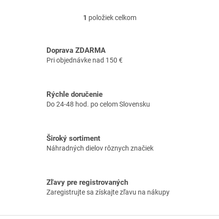
1
položiek celkom
O
v
l
á
Doprava ZDARMA
d
Pri objednávke nad 150 €
a
c
i
Rýchle doručenie
e
Do 24-48 hod. po celom Slovensku
p
r
v
k
Široký sortiment
y
Náhradných dielov rôznych značiek
v
ý
p
i
Zľavy pre registrovaných
s
Zaregistrujte sa získajte zľavu na nákupy
u