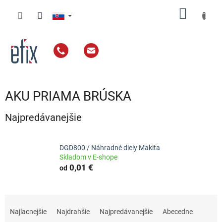
Prejsť
NÁKU
na
obsah
KOŠÍK
AKU PRIAMA BRÚSKA
Najpredávanejšie
DGD800 / Náhradné diely Makita
Skladom v E-shope
0,01 €
od
R
a
Najlacnejšie
Najdrahšie
Najpredávanejšie
Abecedne
d