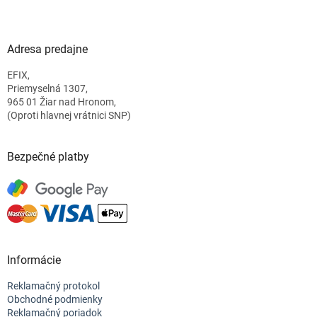
Z
á
p
ä
Adresa predajne
t
EFIX,
i
Priemyselná 1307,
e
965 01 Žiar nad Hronom,
(Oproti hlavnej vrátnici SNP)
Bezpečné platby
Informácie
Reklamačný protokol
Obchodné podmienky
Reklamačný poriadok