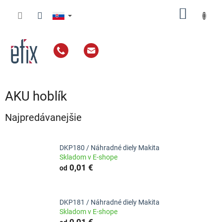
Prejsť
NÁKU
na
obsah
KOŠÍK
AKU hoblík
Najpredávanejšie
DKP180 / Náhradné diely Makita
Skladom v E-shope
0,01 €
od
DKP181 / Náhradné diely Makita
Skladom v E-shope
0,01 €