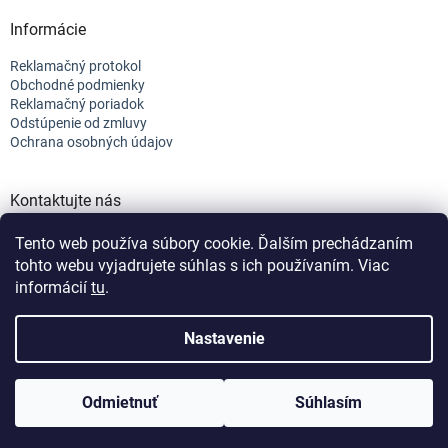
Informácie
Reklamačný protokol
Obchodné podmienky
Reklamačný poriadok
Odstúpenie od zmluvy
Ochrana osobných údajov
Kontaktujte nás
+421 944 682 154
Tento web používa súbory cookie. Ďalším prechádzaním
info@efix.top
tohto webu vyjadrujete súhlas s ich používaním. Viac
informácií
tu
.
Vytvoril Shoptet
Nastavenie
Copyright 2026
efix
. Všetky práva vyhradené.
Upraviť nastavenie
Odmietnuť
Súhlasím
cookies
Nastavenie | Úprava | Custom =
Netmedia s.r.o.