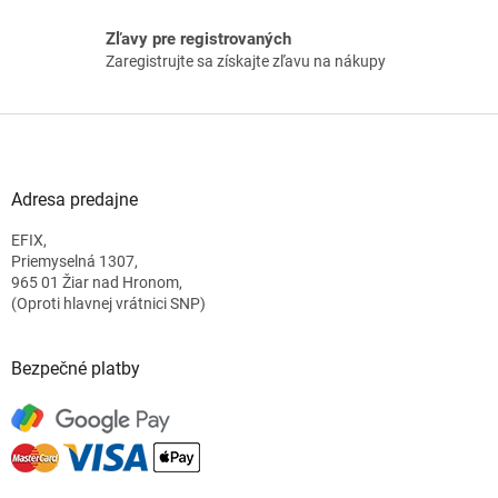
p
i
Zľavy pre registrovaných
s
Zaregistrujte sa získajte zľavu na nákupy
u
Z
á
p
ä
Adresa predajne
t
EFIX,
i
Priemyselná 1307,
e
965 01 Žiar nad Hronom,
(Oproti hlavnej vrátnici SNP)
Bezpečné platby