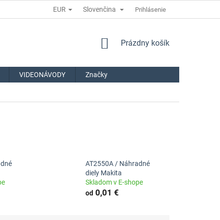
EUR
Slovenčina
Prihlásenie
NÁKUPNÝ
Prázdny košík
KOŠÍK
VIDEONÁVODY
Značky
adné
AT2550A / Náhradné
diely Makita
pe
Skladom v E-shope
0,01 €
od