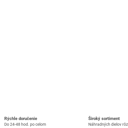
v
l
á
d
a
c
i
e
p
r
v
k
y
v
ý
p
i
s
u
Rýchle doručenie
Široký sortiment
Do 24-48 hod. po celom
Náhradných dielov rô