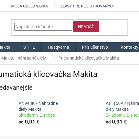
MOJA OBJEDNÁVKA
ZĽAVY PRE REGISTROVANÝCH
HĽADAŤ
akita
STIHL
Husqvarna
Príslušenstvo
Kontakty
 Makita - náhradné diely
Pneumatická klicovačka Makita
umatická klicovačka Makita
edávanejšie
AN943K / Náhradné
AT1150A / Náhr
diely Makita
diely Makita
Skladom v E-shope
Skladom v E-sho
0,01 €
0,01 €
od
od