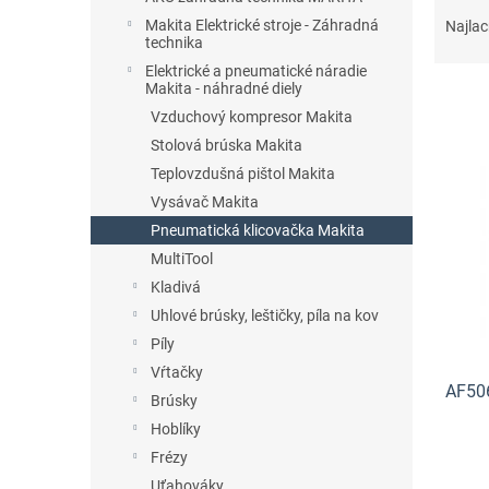
R
a
Makita Elektrické stroje - Záhradná
Najlac
technika
d
e
Elektrické a pneumatické náradie
Makita - náhradné diely
n
i
Vzduchový kompresor Makita
e
Stolová brúska Makita
V
p
Teplovzdušná pištol Makita
ý
r
p
Vysávač Makita
o
i
Pneumatická klicovačka Makita
d
s
MultiTool
u
p
k
Kladivá
r
t
Uhlové brúsky, leštičky, píla na kov
o
o
d
Píly
v
u
Vŕtačky
AF506
k
Brúsky
t
Hoblíky
o
Frézy
v
Uťahováky