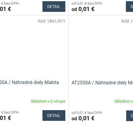
1 € bez DPH
od 0,01 € bez DPH
DETAIL
D
01 €
0,01 €
od
Kód:
1861/011
Kód:
1
0A / Náhradné diely Makita
AT2550A / Náhradné diely M
Skladom v E-shope
Skladom v
1 € bez DPH
od 0,01 € bez DPH
DETAIL
01 €
0,01 €
od
O