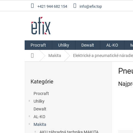
Prejsť
+421 944 682 154
info@efix.top
na
obsah
Procraft
Uhlíky
Dewalt
AL-KO
M
Domov
Makita
Elektrické a pneumatické náradie
B
Pne
o
Preskočiť
č
Kategórie
kategórie
Najpr
n
ý
Procraft
p
Uhlíky
a
Dewalt
n
e
AL-KO
l
Makita
AKU záhradná technika MAKITA