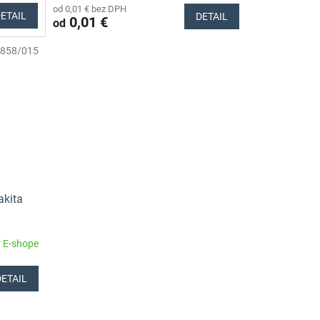
od 0,01 € bez DPH
ETAIL
DETAIL
0,01 €
od
858/015
akita
 E-shope
DETAIL