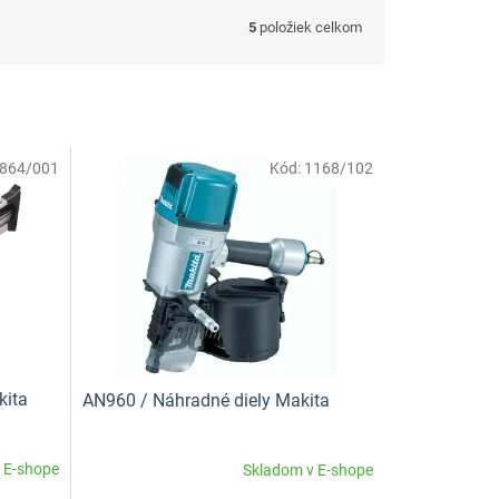
5
položiek celkom
864/001
Kód:
1168/102
kita
AN960 / Náhradné diely Makita
 E-shope
Skladom v E-shope