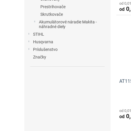
od 0,0
Prestrihovače
0,
od
Skrutkovače
Akumulátorové náradie Makita -
náhradné diely
STIHL
Husqvarna
Príslušenstvo
Značky
AT115
od 0,0
0,
od