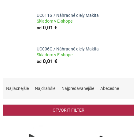
UC011G / Náhradné diely Makita
Skladom v E-shope
0,01 €
od
UC006G / Náhradné diely Makita
Skladom v E-shope
0,01 €
od
R
a
Najlacnejšie
Najdrahšie
Najpredávanejšie
Abecedne
d
e
n
OTVORIŤ FILTER
i
e
V
p
ý
r