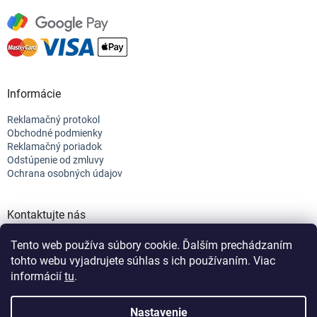
Informácie
Reklamačný protokol
Obchodné podmienky
Reklamačný poriadok
Odstúpenie od zmluvy
Ochrana osobných údajov
Kontaktujte nás
+421 944 682 154
Tento web používa súbory cookie. Ďalším prechádzaním
info@efix.top
tohto webu vyjadrujete súhlas s ich používaním. Viac
informácií
tu
.
Vytvoril Shoptet
Nastavenie