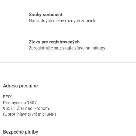
v
k
Široký sortiment
y
Náhradných dielov rôznych značiek
v
ý
p
i
Zľavy pre registrovaných
s
Zaregistrujte sa získajte zľavu na nákupy
u
Z
á
p
ä
Adresa predajne
t
EFIX,
i
Priemyselná 1307,
e
965 01 Žiar nad Hronom,
(Oproti hlavnej vrátnici SNP)
Bezpečné platby