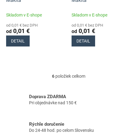
Makita
Makita
Skladom v E-shope
Skladom v E-shope
od 0,01 € bez DPH
od 0,01 € bez DPH
0,01 €
0,01 €
od
od
DETAIL
DETAIL
6
položiek celkom
O
v
l
á
Doprava ZDARMA
d
Pri objednávke nad 150 €
a
c
i
Rýchle doručenie
e
Do 24-48 hod. po celom Slovensku
p
r