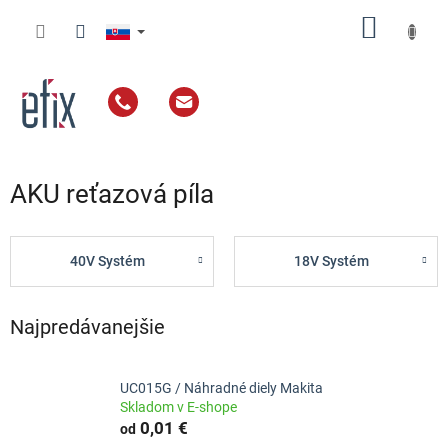
Prejsť
NÁKU
na
obsah
KOŠÍK
AKU reťazová píla
40V Systém
18V Systém
Najpredávanejšie
UC015G / Náhradné diely Makita
Skladom v E-shope
0,01 €
od