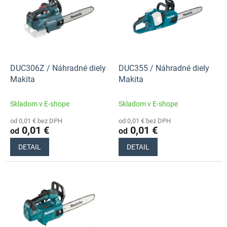
p
o
i
d
s
u
p
k
r
t
o
o
d
DUC306Z / Náhradné diely
DUC355 / Náhradné diely
v
u
Makita
Makita
k
t
Skladom v E-shope
Skladom v E-shope
o
od 0,01 € bez DPH
od 0,01 € bez DPH
v
0,01 €
0,01 €
od
od
DETAIL
DETAIL