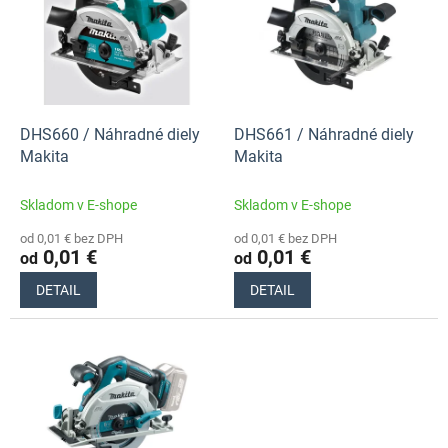
p
o
i
d
s
u
p
k
r
t
o
o
d
DHS660 / Náhradné diely
DHS661 / Náhradné diely
v
u
Makita
Makita
k
t
Skladom v E-shope
Skladom v E-shope
o
od 0,01 € bez DPH
od 0,01 € bez DPH
v
0,01 €
0,01 €
od
od
DETAIL
DETAIL