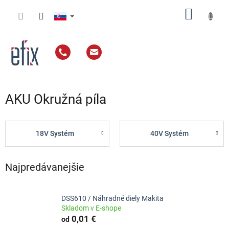
Prejsť
NÁKU
na
obsah
KOŠÍK
AKU Okružná píla
18V Systém
40V Systém
Najpredávanejšie
DSS610 / Náhradné diely Makita
Skladom v E-shope
0,01 €
od