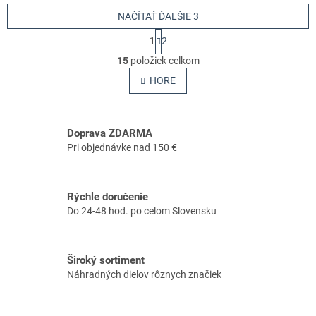
NAČÍTAŤ ĎALŠIE 3
S
1
2
t
O
r
15
položiek celkom
v
á
l
HORE
n
á
k
o
d
v
a
a
Doprava ZDARMA
c
n
i
Pri objednávke nad 150 €
i
e
e
p
r
Rýchle doručenie
v
Do 24-48 hod. po celom Slovensku
k
y
v
ý
Široký sortiment
p
Náhradných dielov rôznych značiek
i
s
u