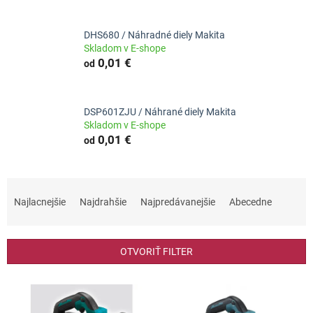
DHS680 / Náhradné diely Makita
Skladom v E-shope
0,01 €
od
DSP601ZJU / Náhrané diely Makita
Skladom v E-shope
0,01 €
od
R
a
Najlacnejšie
Najdrahšie
Najpredávanejšie
Abecedne
d
e
n
OTVORIŤ FILTER
i
e
V
p
ý
r