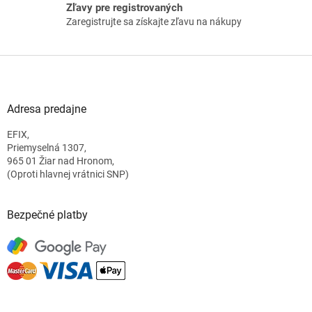
Zľavy pre registrovaných
Zaregistrujte sa získajte zľavu na nákupy
Z
á
p
ä
Adresa predajne
t
EFIX,
i
Priemyselná 1307,
e
965 01 Žiar nad Hronom,
(Oproti hlavnej vrátnici SNP)
Bezpečné platby