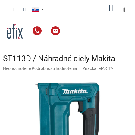
Prejsť
NÁKU
na
obsah
KOŠÍK
ST113D / Náhradné diely Makita
Priemerné
Neohodnotené
Podrobnosti hodnotenia
Značka:
MAKITA
hodnotenie
produktu
je
0,0
z
5
hviezdičiek.