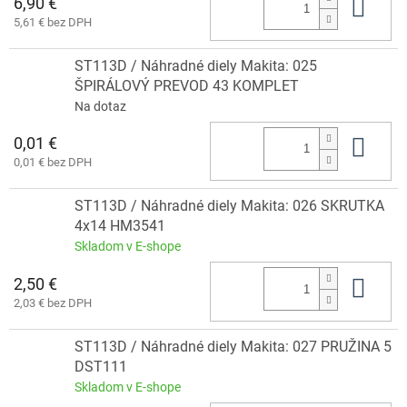
6,90 €
Do 
5,61 € bez DPH
ST113D / Náhradné diely Makita: 025
ŠPIRÁLOVÝ PREVOD 43 KOMPLET
Na dotaz
0,01 €
Do 
0,01 € bez DPH
ST113D / Náhradné diely Makita: 026 SKRUTKA
4x14 HM3541
Skladom v E-shope
2,50 €
Do 
2,03 € bez DPH
ST113D / Náhradné diely Makita: 027 PRUŽINA 5
DST111
Skladom v E-shope