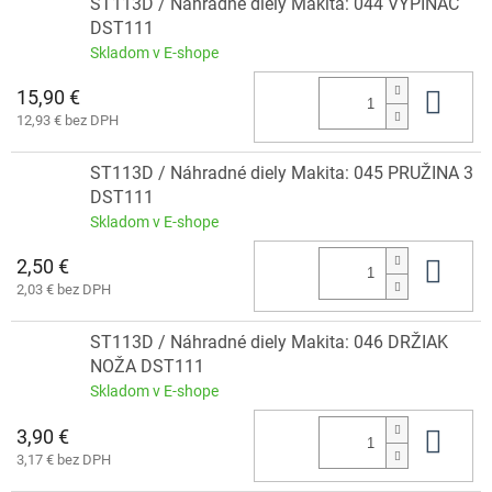
ST113D / Náhradné diely Makita: 044 VYPÍNAČ
DST111
Skladom v E-shope
15,90 €
Do 
12,93 € bez DPH
ST113D / Náhradné diely Makita: 045 PRUŽINA 3
DST111
Skladom v E-shope
2,50 €
Do 
2,03 € bez DPH
ST113D / Náhradné diely Makita: 046 DRŽIAK
NOŽA DST111
Skladom v E-shope
3,90 €
Do 
3,17 € bez DPH