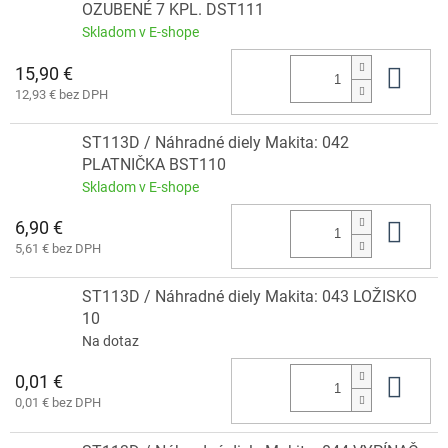
OZUBENÉ 7 KPL. DST111
Skladom v E-shope
15,90 €
Do 
12,93 € bez DPH
ST113D / Náhradné diely Makita: 042
PLATNIČKA BST110
Skladom v E-shope
6,90 €
Do 
5,61 € bez DPH
ST113D / Náhradné diely Makita: 043 LOŽISKO
10
Na dotaz
0,01 €
Do 
0,01 € bez DPH