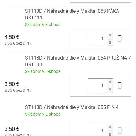
ST113D / Náhradné diely Makita: 053 PÁKA
DST111
Skladom v E-shope
4,50 €
Do 
3,66 € bez DPH
ST113D / Náhradné diely Makita: 054 PRUŽINA 7
DST111
Skladom v E-shope
3,50 €
Do 
2,85 € bez DPH
ST113D / Náhradné diely Makita: 055 PIN 4
Skladom v E-shope
3,50 €
Do 
2,85 € bez DPH