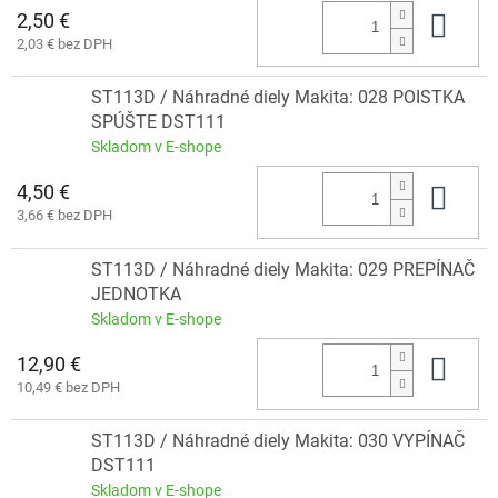
2,50 €
Do 
2,03 € bez DPH
ST113D / Náhradné diely Makita: 028 POISTKA
SPÚŠTE DST111
Skladom v E-shope
4,50 €
Do 
3,66 € bez DPH
ST113D / Náhradné diely Makita: 029 PREPÍNAČ
JEDNOTKA
Skladom v E-shope
12,90 €
Do 
10,49 € bez DPH
ST113D / Náhradné diely Makita: 030 VYPÍNAČ
DST111
Skladom v E-shope