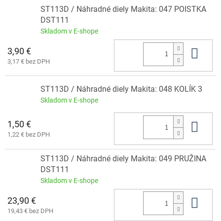
ST113D / Náhradné diely Makita: 047 POISTKA
DST111
Skladom v E-shope
3,90 €
Do 
3,17 € bez DPH
ST113D / Náhradné diely Makita: 048 KOLÍK 3
Skladom v E-shope
1,50 €
Do 
1,22 € bez DPH
ST113D / Náhradné diely Makita: 049 PRUŽINA
DST111
Skladom v E-shope
23,90 €
Do 
19,43 € bez DPH