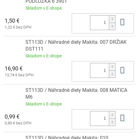
PODLOŽKA 6 3901
Skladom v E-shope
1,50 €
Do 
1,22 € bez DPH
ST113D / Náhradné diely Makita: 007 DRŽIAK
DST111
Skladom v E-shope
16,90 €
Do 
13,74 € bez DPH
ST113D / Náhradné diely Makita: 008 MATICA
M6
Skladom v E-shope
0,99 €
Do 
0,80 € bez DPH
ST113D / Náhradné diely Makita: 010