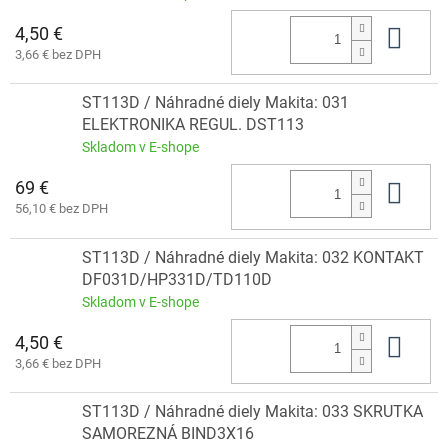
4,50 €
Do 
3,66 € bez DPH
ST113D / Náhradné diely Makita: 031
ELEKTRONIKA REGUL. DST113
Skladom v E-shope
69 €
Do 
56,10 € bez DPH
ST113D / Náhradné diely Makita: 032 KONTAKT
DF031D/HP331D/TD110D
Skladom v E-shope
4,50 €
Do 
3,66 € bez DPH
ST113D / Náhradné diely Makita: 033 SKRUTKA
SAMOREZNÁ BIND3X16