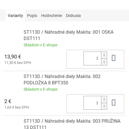
Varianty
Popis
Hodnotenie
Diskusia
ST113D / Náhradné diely Makita: 001 OSKA
DST111
Skladom v E-shope
13,90 €
Do 
11,30 € bez DPH
ST113D / Náhradné diely Makita: 002
PODLOŽKA 8 BPT350
Skladom v E-shope
2 €
Do 
1,63 € bez DPH
ST113D / Náhradné diely Makita: 003 PRUŽINA
13 DST111