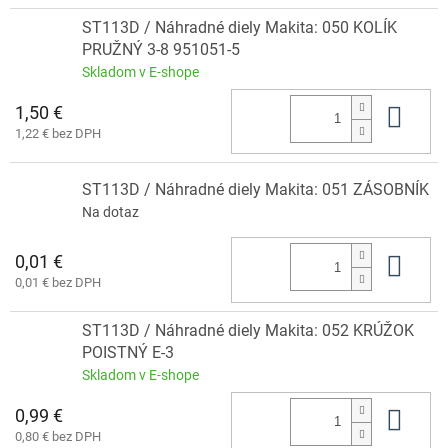
ST113D / Náhradné diely Makita: 050 KOLÍK
PRUŽNÝ 3-8 951051-5
Skladom v E-shope
1,50 €
Do 
1,22 € bez DPH
ST113D / Náhradné diely Makita: 051 ZÁSOBNÍK
Na dotaz
0,01 €
Do 
0,01 € bez DPH
ST113D / Náhradné diely Makita: 052 KRÚŽOK
POISTNÝ E-3
Skladom v E-shope
0,99 €
Do 
0,80 € bez DPH