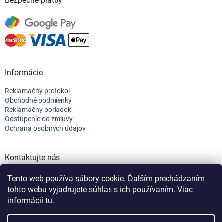
Bezpečné platby
Informácie
Reklamačný protokol
Obchodné podmienky
Reklamačný poriadok
Odstúpenie od zmluvy
Ochrana osobných údajov
Kontaktujte nás
+421 944 682 154
Tento web používa súbory cookie. Ďalším prechádzaním
info@efix.top
tohto webu vyjadrujete súhlas s ich používaním. Viac
informácií
tu
.
Vytvoril Shoptet