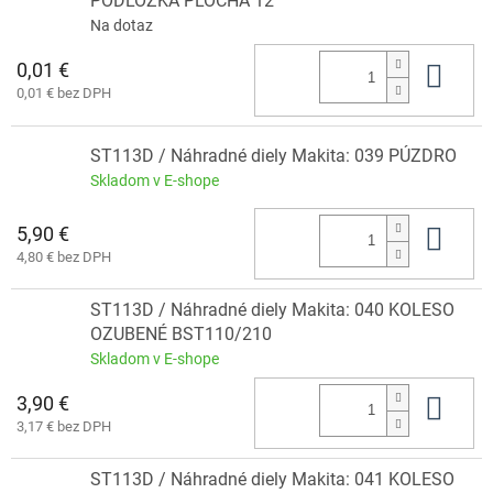
PODLOŽKA PLOCHÁ 12
Na dotaz
0,01 €
Do 
0,01 € bez DPH
ST113D / Náhradné diely Makita: 039 PÚZDRO
Skladom v E-shope
5,90 €
Do 
4,80 € bez DPH
ST113D / Náhradné diely Makita: 040 KOLESO
OZUBENÉ BST110/210
Skladom v E-shope
3,90 €
Do 
3,17 € bez DPH
ST113D / Náhradné diely Makita: 041 KOLESO