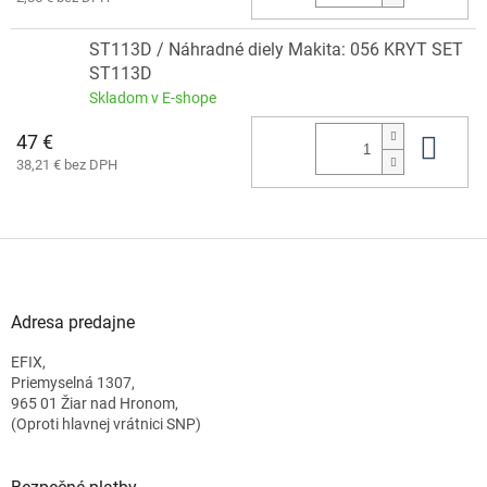
ST113D / Náhradné diely Makita: 056 KRYT SET
ST113D
Skladom v E-shope
47 €
Do 
38,21 € bez DPH
Z
á
p
ä
Adresa predajne
t
EFIX,
i
Priemyselná 1307,
e
965 01 Žiar nad Hronom,
(Oproti hlavnej vrátnici SNP)