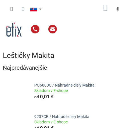
Prejsť
NÁKU
na
obsah
KOŠÍK
Leštičky Makita
Najpredávanejšie
PO6000C / Náhradné diely Makita
Skladom v E-shope
0,01 €
od
9237CB / Náhradé diely Makita
Skladom v E-shope
0,01 €