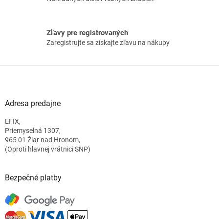
v
ý
p
i
Zľavy pre registrovaných
s
Zaregistrujte sa získajte zľavu na nákupy
u
Z
á
p
ä
Adresa predajne
t
EFIX,
i
Priemyselná 1307,
e
965 01 Žiar nad Hronom,
(Oproti hlavnej vrátnici SNP)
Bezpečné platby