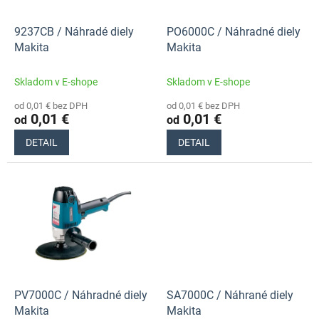
r
t
o
o
d
9237CB / Náhradé diely
PO6000C / Náhradné diely
v
u
Makita
Makita
k
t
Skladom v E-shope
Skladom v E-shope
o
od 0,01 € bez DPH
od 0,01 € bez DPH
v
0,01 €
0,01 €
od
od
DETAIL
DETAIL
PV7000C / Náhradné diely
SA7000C / Náhrané diely
Makita
Makita