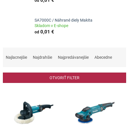
od
SA7000C / Náhrané diely Makita
Skladom v E-shope
0,01 €
od
R
a
Najlacnejšie
Najdrahšie
Najpredávanejšie
Abecedne
d
e
n
OTVORIŤ FILTER
i
e
V
p
ý
r
p
o
i
d
s
u
p
k