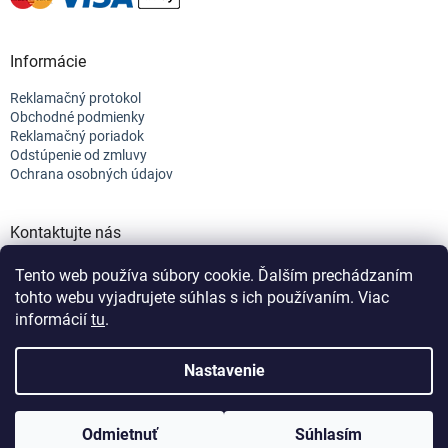
Informácie
Reklamačný protokol
Obchodné podmienky
Reklamačný poriadok
Odstúpenie od zmluvy
Ochrana osobných údajov
Kontaktujte nás
+421 944 682 154
Tento web používa súbory cookie. Ďalším prechádzaním
info@efix.top
tohto webu vyjadrujete súhlas s ich používaním. Viac
informácií
tu
.
Vytvoril Shoptet
Nastavenie
Copyright 2026
efix
. Všetky práva vyhradené.
Upraviť nastavenie
Odmietnuť
Súhlasím
cookies
Nastavenie | Úprava | Custom =
Netmedia s.r.o.