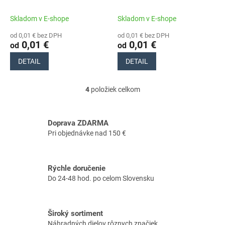
Skladom v E-shope
Skladom v E-shope
od 0,01 € bez DPH
od 0,01 € bez DPH
0,01 €
0,01 €
od
od
DETAIL
DETAIL
4
položiek celkom
O
v
l
á
Doprava ZDARMA
d
Pri objednávke nad 150 €
a
c
i
Rýchle doručenie
e
Do 24-48 hod. po celom Slovensku
p
r
v
k
Široký sortiment
y
Náhradných dielov rôznych značiek