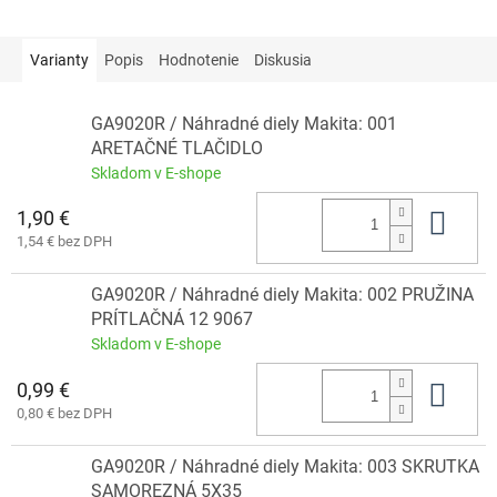
Varianty
Popis
Hodnotenie
Diskusia
GA9020R / Náhradné diely Makita: 001
ARETAČNÉ TLAČIDLO
Skladom v E-shope
1,90 €
Do 
1,54 € bez DPH
GA9020R / Náhradné diely Makita: 002 PRUŽINA
PRÍTLAČNÁ 12 9067
Skladom v E-shope
0,99 €
Do 
0,80 € bez DPH
GA9020R / Náhradné diely Makita: 003 SKRUTKA
SAMOREZNÁ 5X35