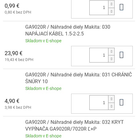
0,99 €
Do 
0,80 € bez DPH
GA9020R / Náhradné diely Makita: 030
NAPÁJACÍ KÁBEL 1.5-2-2.5
Skladom v E-shope
23,90 €
Do 
19,43 € bez DPH
GA9020R / Náhradné diely Makita: 031 CHRÁNIČ
ŠNÚRY 10
Skladom v E-shope
4,90 €
Do 
3,98 € bez DPH
GA9020R / Náhradné diely Makita: 032 KRYT
VYPÍNAČA GA9020R/7020R Ľ+P
Skladom v E-shope