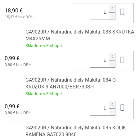
18,90 €
Do 
15,37 € bez DPH
GA9020R / Náhradné diely Makita: 033 SKRUTKA
M4X25MM
Skladom v E-shope
0,99 €
Do 
0,80 € bez DPH
GA9020R / Náhradné diely Makita: 034 O-
KRÚŽOK 9 AN7000/BSR730SH
Skladom v E-shope
0,99 €
Do 
0,80 € bez DPH
GA9020R / Náhradné diely Makita: 035 KOLÍK
RAMENA GA7020-9040