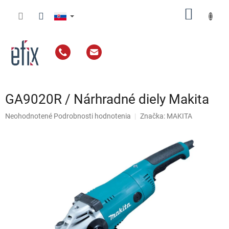
Prejsť
NÁKU
na
obsah
KOŠÍK
GA9020R / Nárhradné diely Makita
Priemerné
Neohodnotené
Podrobnosti hodnotenia
Značka:
MAKITA
hodnotenie
produktu
je
0,0
z
5
hviezdičiek.