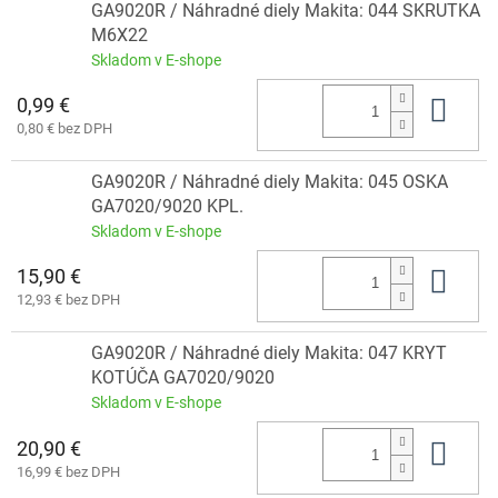
GA9020R / Náhradné diely Makita: 044 SKRUTKA
M6X22
Skladom v E-shope
0,99 €
Do 
0,80 € bez DPH
GA9020R / Náhradné diely Makita: 045 OSKA
GA7020/9020 KPL.
Skladom v E-shope
15,90 €
Do 
12,93 € bez DPH
GA9020R / Náhradné diely Makita: 047 KRYT
KOTÚČA GA7020/9020
Skladom v E-shope
20,90 €
Do 
16,99 € bez DPH