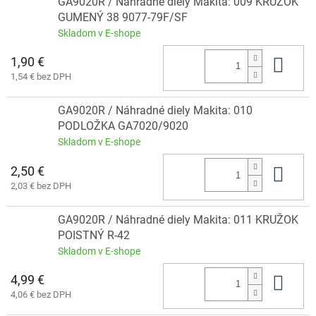
GA9020R / Náhradné diely Makita: 009 KRÚŽOK
GUMENÝ 38 9077-79F/SF
Skladom v E-shope
1,90 €
Do 
1,54 € bez DPH
GA9020R / Náhradné diely Makita: 010
PODLOŽKA GA7020/9020
Skladom v E-shope
2,50 €
Do 
2,03 € bez DPH
GA9020R / Náhradné diely Makita: 011 KRUŽOK
POISTNÝ R-42
Skladom v E-shope
4,99 €
Do 
4,06 € bez DPH