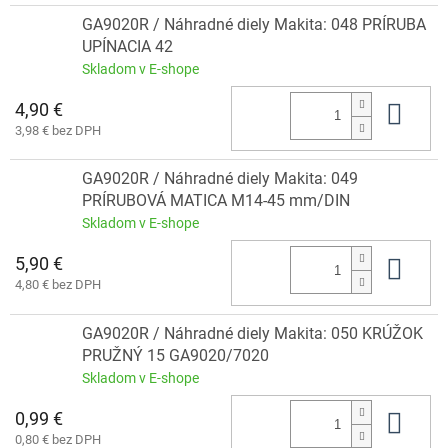
GA9020R / Náhradné diely Makita: 048 PRÍRUBA
UPÍNACIA 42
Skladom v E-shope
4,90 €
Do 
3,98 € bez DPH
GA9020R / Náhradné diely Makita: 049
PRÍRUBOVÁ MATICA M14-45 mm/DIN
Skladom v E-shope
5,90 €
Do 
4,80 € bez DPH
GA9020R / Náhradné diely Makita: 050 KRÚŽOK
PRUŽNÝ 15 GA9020/7020
Skladom v E-shope
0,99 €
Do 
0,80 € bez DPH