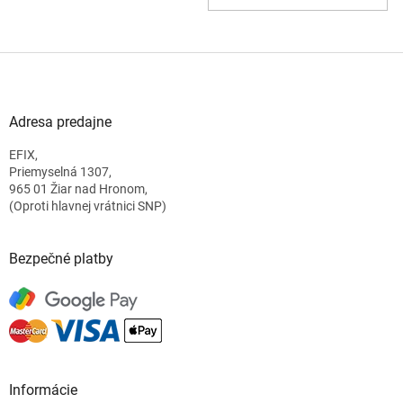
Z
á
p
ä
Adresa predajne
t
EFIX,
i
Priemyselná 1307,
e
965 01 Žiar nad Hronom,
(Oproti hlavnej vrátnici SNP)
Bezpečné platby
Informácie