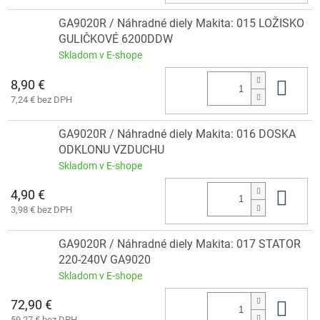
GA9020R / Náhradné diely Makita: 015 LOŽISKO
GULIČKOVÉ 6200DDW
Skladom v E-shope
8,90 €
Do 
7,24 € bez DPH
GA9020R / Náhradné diely Makita: 016 DOSKA
ODKLONU VZDUCHU
Skladom v E-shope
4,90 €
Do 
3,98 € bez DPH
GA9020R / Náhradné diely Makita: 017 STATOR
220-240V GA9020
Skladom v E-shope
72,90 €
Do 
59,27 € bez DPH