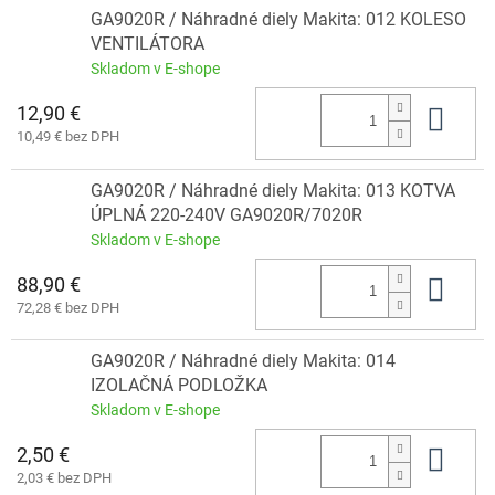
GA9020R / Náhradné diely Makita: 012 KOLESO
VENTILÁTORA
Skladom v E-shope
12,90 €
Do 
10,49 € bez DPH
GA9020R / Náhradné diely Makita: 013 KOTVA
ÚPLNÁ 220-240V GA9020R/7020R
Skladom v E-shope
88,90 €
Do 
72,28 € bez DPH
GA9020R / Náhradné diely Makita: 014
IZOLAČNÁ PODLOŽKA
Skladom v E-shope
2,50 €
Do 
2,03 € bez DPH