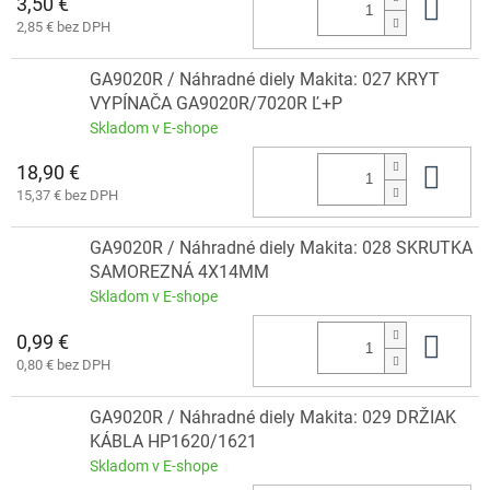
3,50 €
Do 
2,85 € bez DPH
GA9020R / Náhradné diely Makita: 027 KRYT
VYPÍNAČA GA9020R/7020R Ľ+P
Skladom v E-shope
18,90 €
Do 
15,37 € bez DPH
GA9020R / Náhradné diely Makita: 028 SKRUTKA
SAMOREZNÁ 4X14MM
Skladom v E-shope
0,99 €
Do 
0,80 € bez DPH
GA9020R / Náhradné diely Makita: 029 DRŽIAK
KÁBLA HP1620/1621
Skladom v E-shope