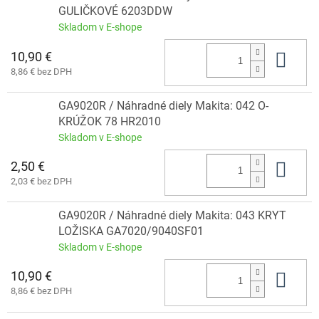
GULIČKOVÉ 6203DDW
Skladom v E-shope
10,90 €
Do 
8,86 € bez DPH
GA9020R / Náhradné diely Makita: 042 O-
KRÚŽOK 78 HR2010
Skladom v E-shope
2,50 €
Do 
2,03 € bez DPH
GA9020R / Náhradné diely Makita: 043 KRYT
LOŽISKA GA7020/9040SF01
Skladom v E-shope
10,90 €
Do 
8,86 € bez DPH