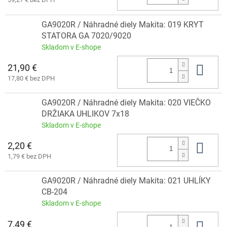
GA9020R / Náhradné diely Makita: 019 KRYT
STATORA GA 7020/9020
Skladom v E-shope
21,90 €
Do 
17,80 € bez DPH
GA9020R / Náhradné diely Makita: 020 VIEČKO
DRŽIAKA UHLIKOV 7x18
Skladom v E-shope
2,20 €
Do 
1,79 € bez DPH
GA9020R / Náhradné diely Makita: 021 UHLÍKY
CB-204
Skladom v E-shope
7,49 €
Do 