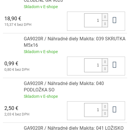
OZUBENÉ GA 9020
Skladom v E-shope
18,90 €
Do 
15,37 € bez DPH
GA9020R / Náhradné diely Makita: 039 SKRUTKA
M5x16
Skladom v E-shope
0,99 €
Do 
0,80 € bez DPH
GA9020R / Náhradné diely Makita: 040
PODLOŽKA SO
Skladom v E-shope
2,50 €
Do 
2,03 € bez DPH
GA9020R / Náhradné diely Makita: 041 LOŽISKO