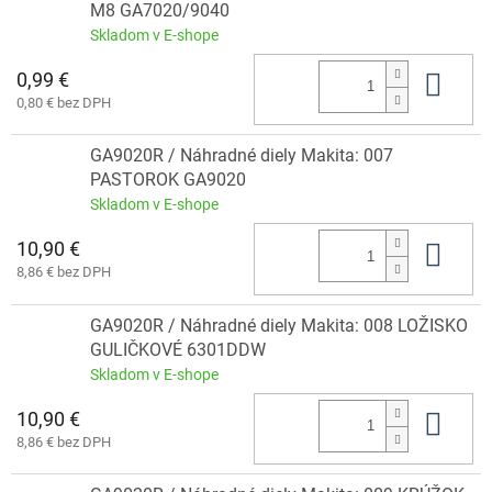
M8 GA7020/9040
Skladom v E-shope
0,99 €
Do 
0,80 € bez DPH
GA9020R / Náhradné diely Makita: 007
PASTOROK GA9020
Skladom v E-shope
10,90 €
Do 
8,86 € bez DPH
GA9020R / Náhradné diely Makita: 008 LOŽISKO
GULIČKOVÉ 6301DDW
Skladom v E-shope
10,90 €
Do 
8,86 € bez DPH