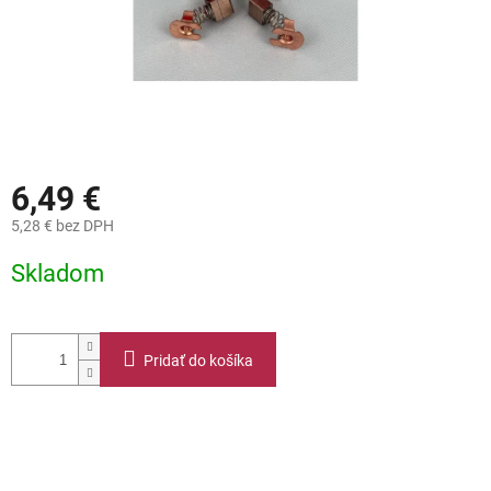
6,49 €
5,28 € bez DPH
Jednotková
Skladom
cena:
Pridať do košíka