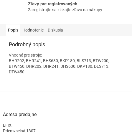
Zľavy pre registrovaných
Zaregistrujte sa získajte zľavu na nákupy
Popis
Hodnotenie
Diskusia
Podrobný popis
Vhodné pre stroje:
BHR202, BHR241, BHS630, BKP180, BLS713, BTW200,
BTW450, DHR202, DHR241, DHS630, DKP180, DLS713,
DTW450
Z
á
p
ä
Adresa predajne
t
EFIX,
i
Priemyselná 1307,