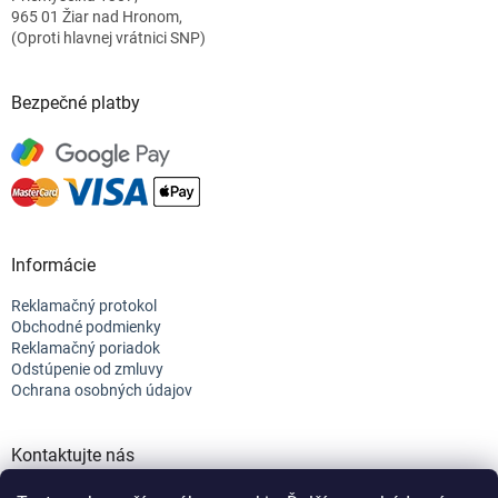
e
965 01 Žiar nad Hronom,
(Oproti hlavnej vrátnici SNP)
Bezpečné platby
Informácie
Reklamačný protokol
Obchodné podmienky
Reklamačný poriadok
Odstúpenie od zmluvy
Ochrana osobných údajov
Kontaktujte nás
+421 944 682 154