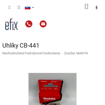
Prejsť
NÁKU
na
obsah
KOŠÍK
Uhlíky CB-441
Priemerné
Neohodnotené
Podrobnosti hodnotenia
Značka:
MAKITA
hodnotenie
produktu
je
0,0
z
5
hviezdičiek.