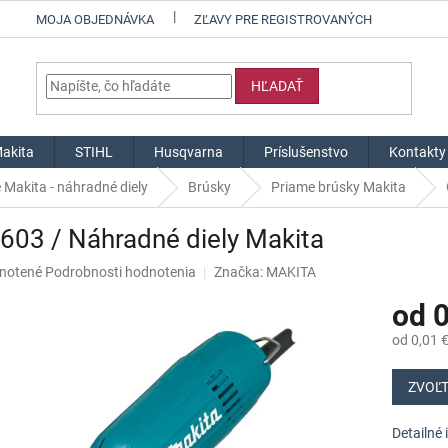
MOJA OBJEDNÁVKA
ZĽAVY PRE REGISTROVANÝCH
HĽADAŤ
akita
STIHL
Husqvarna
Príslušenstvo
Kontakty
 Makita - náhradné diely
Brúsky
Priame brúsky Makita
03 / Náhradné diely Makita
né
notené
Podrobnosti hodnotenia
Značka:
MAKITA
nie
od
0
u
od
0,01 
Jednotk
cena:
ZVOĽT
iek.
Detailné 