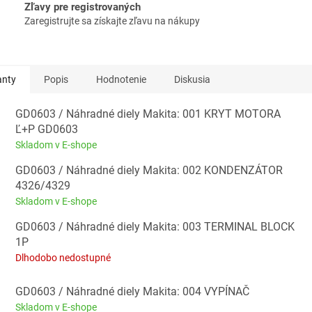
Zľavy pre registrovaných
Zaregistrujte sa získajte zľavu na nákupy
anty
Popis
Hodnotenie
Diskusia
GD0603 / Náhradné diely Makita: 001 KRYT MOTORA
Ľ+P GD0603
Skladom v E-shope
GD0603 / Náhradné diely Makita: 002 KONDENZÁTOR
4326/4329
Skladom v E-shope
GD0603 / Náhradné diely Makita: 003 TERMINAL BLOCK
1P
Dlhodobo nedostupné
GD0603 / Náhradné diely Makita: 004 VYPÍNAČ
Skladom v E-shope