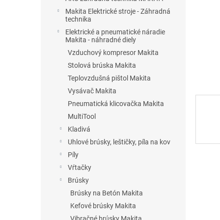
Makita Elektrické stroje - Záhradná
technika
Elektrické a pneumatické náradie
Makita - náhradné diely
Vzduchový kompresor Makita
Stolová brúska Makita
Teplovzdušná pištol Makita
Vysávač Makita
Pneumatická klicovačka Makita
MultiTool
Kladivá
Uhlové brúsky, leštičky, píla na kov
Píly
Vŕtačky
Brúsky
Brúsky na Betón Makita
Kefové brúsky Makita
Vibračné brúsky Makita