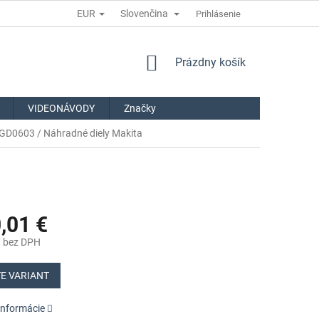
EUR
Slovenčina
Prihlásenie
NÁKUPNÝ
Prázdny košík
KOŠÍK
VIDEONÁVODY
Značky
GD0603 / Náhradné diely Makita
,01 €
€
bez DPH
ová
E VARIANT
informácie