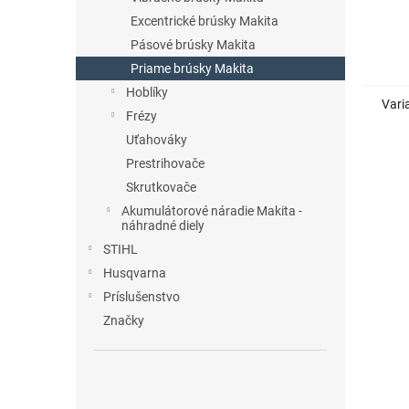
Excentrické brúsky Makita
Pásové brúsky Makita
Priame brúsky Makita
Hoblíky
Vari
Frézy
Uťahováky
Prestrihovače
Skrutkovače
Akumulátorové náradie Makita -
náhradné diely
STIHL
Husqvarna
Príslušenstvo
Značky