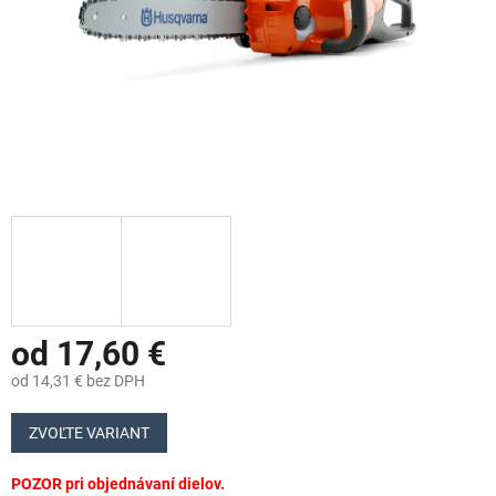
od
17,60 €
od
14,31 €
bez DPH
Jednotková
cena:
ZVOĽTE VARIANT
POZOR pri objednávaní dielov.