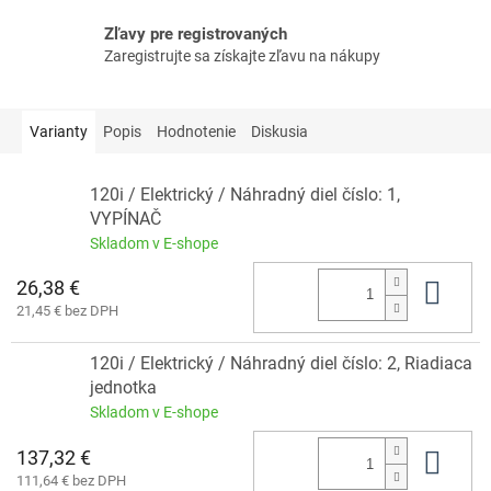
Zľavy pre registrovaných
Zaregistrujte sa získajte zľavu na nákupy
Varianty
Popis
Hodnotenie
Diskusia
120i / Elektrický / Náhradný diel číslo: 1,
VYPÍNAČ
Skladom v E-shope
26,38 €
Do 
21,45 € bez DPH
120i / Elektrický / Náhradný diel číslo: 2, Riadiaca
jednotka
Skladom v E-shope
137,32 €
Do 
111,64 € bez DPH