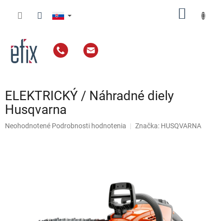
Prejsť
NÁKU
na
obsah
KOŠÍK
ELEKTRICKÝ / Náhradné diely
Husqvarna
Priemerné
Neohodnotené
Podrobnosti hodnotenia
Značka:
HUSQVARNA
hodnotenie
produktu
je
0,0
z
5
hviezdičiek.