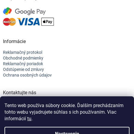
Informácie
Reklamačný protokol
Obchodné podmienky
Reklamačný poriadok
Odstúpenie od zmluvy
Ochrana osobných údajov
Kontaktujte nás
+421 944 682 154
Tento web používa súbory cookie. Ďalším prechádzaním
info@efix.top
tohto webu vyjadrujete súhlas s ich používaním. Viac
informácií
tu
.
Vytvoril Shoptet
Nastavenie