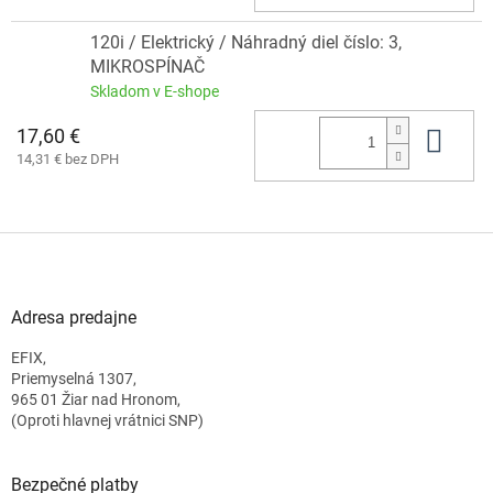
120i / Elektrický / Náhradný diel číslo: 3,
MIKROSPÍNAČ
Skladom v E-shope
17,60 €
Do 
14,31 € bez DPH
Z
á
p
ä
Adresa predajne
t
EFIX,
i
Priemyselná 1307,
e
965 01 Žiar nad Hronom,
(Oproti hlavnej vrátnici SNP)
Bezpečné platby