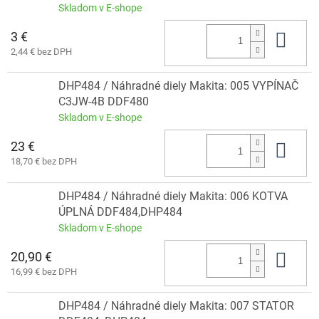
Skladom v E-shope
3 €
Do 
2,44 € bez DPH
DHP484 / Náhradné diely Makita: 005 VYPÍNAČ
C3JW-4B DDF480
Skladom v E-shope
23 €
Do 
18,70 € bez DPH
DHP484 / Náhradné diely Makita: 006 KOTVA
ÚPLNÁ DDF484,DHP484
Skladom v E-shope
20,90 €
Do 
16,99 € bez DPH
DHP484 / Náhradné diely Makita: 007 STATOR