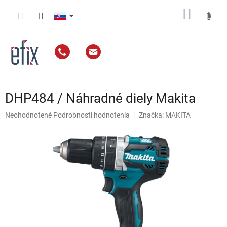
Prejsť
NÁKU
na
obsah
KOŠÍK
DHP484 / Náhradné diely Makita
Priemerné
Neohodnotené
Podrobnosti hodnotenia
Značka:
MAKITA
hodnotenie
produktu
je
0,0
z
5
hviezdičiek.