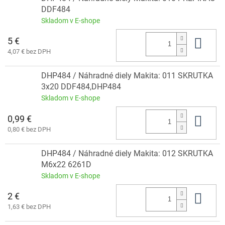
DDF484
Skladom v E-shope
5 €
Do 
4,07 € bez DPH
DHP484 / Náhradné diely Makita: 011 SKRUTKA
3x20 DDF484,DHP484
Skladom v E-shope
0,99 €
Do 
0,80 € bez DPH
DHP484 / Náhradné diely Makita: 012 SKRUTKA
M6x22 6261D
Skladom v E-shope
2 €
Do 
1,63 € bez DPH