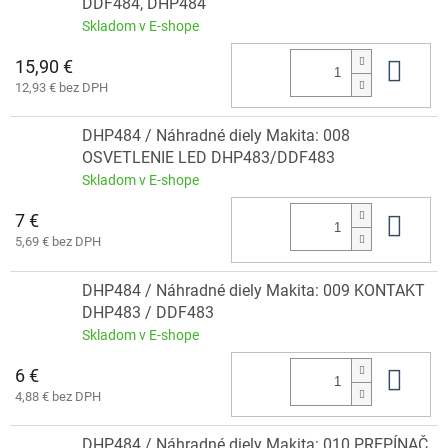
DDF484, DHP484
Skladom v E-shope
15,90 €
Do 
12,93 € bez DPH
DHP484 / Náhradné diely Makita: 008
OSVETLENIE LED DHP483/DDF483
Skladom v E-shope
7 €
Do 
5,69 € bez DPH
DHP484 / Náhradné diely Makita: 009 KONTAKT
DHP483 / DDF483
Skladom v E-shope
6 €
Do 
4,88 € bez DPH
DHP484 / Náhradné diely Makita: 010 PREPÍNAČ