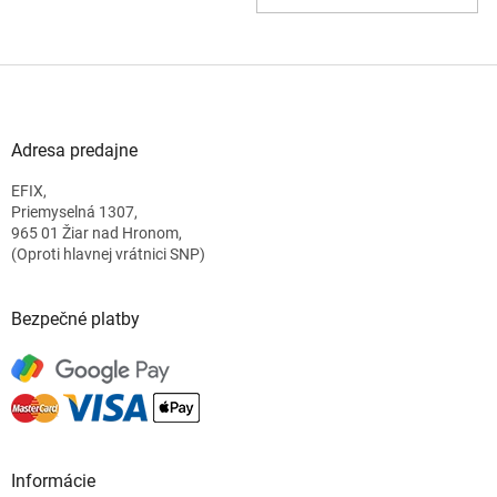
Z
á
p
ä
Adresa predajne
t
EFIX,
i
Priemyselná 1307,
e
965 01 Žiar nad Hronom,
(Oproti hlavnej vrátnici SNP)
Bezpečné platby
Informácie