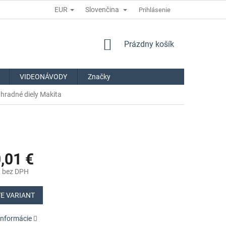
EUR
Slovenčina
Prihlásenie
NÁKUPNÝ
Prázdny košík
KOŠÍK
VIDEONÁVODY
Značky
hradné diely Makita
,01 €
€
bez DPH
ová
E VARIANT
informácie