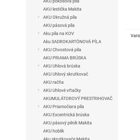
AKU pokosová píla
AKU lestička Makita
AKU Okružná píla
AKU pásová píla
Aku píla na KOV
Vari
Aku SADROKARTÓNOVÁ PÍLA
AKU Chvostová píla
AKU PRIAMA BRÚSKA
AKU Uhlová brúska
AKU Uhlový skrutkovač
AKU račňa
AKU Uhlové vŕtačky
AKUMULÁTOROVÝ PRESTRIHOVAČ
AKU Priamočiara píla
AKU Excentrická brúska
AKU pásový pilník Makita
AKU hoblík
Aku skrutkovače Makita