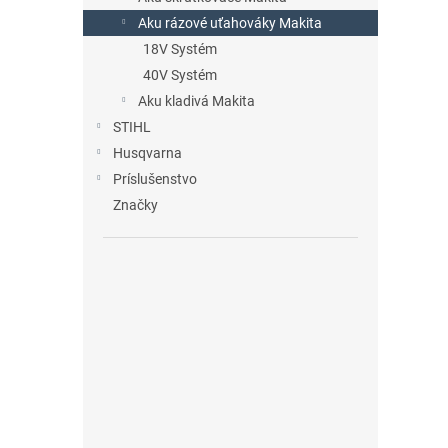
Aku rázové uťahováky Makita
18V Systém
40V Systém
Aku kladivá Makita
STIHL
Husqvarna
Príslušenstvo
Značky