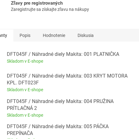
Zľavy pre registrovaných
Zaregistrujte sa získajte zľavu na nákupy
anty
Popis
Hodnotenie
Diskusia
DFT045F / Náhradné diely Makita: 001 PLATNIČKA
Skladom v E-shope
DFT045F / Náhradné diely Makita: 003 KRYT MOTORA
KPL. DFT023F
Skladom v E-shope
DFT045F / Náhradné diely Makita: 004 PRUŽINA
PRÍTLAČNÁ 2
Skladom v E-shope
DFT045F / Náhradné diely Makita: 005 PÁČKA
PREPÍNAČA