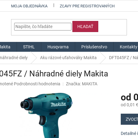
MOJA OBJEDNÁVKA
ZĽAVY PRE REGISTROVANÝCH
HĽADAŤ
akita
STIHL
Husqvarna
Príslušenstvo
Kontakty
náhradné diely
Aku rázové uťahováky Makita
DFT045FZ / Ná
045FZ / Náhradné diely Makita
né
notené
Podrobnosti hodnotenia
Značka:
MAKITA
nie
od
0
u
od
0,01 
Jednotk
cena:
ZVOĽT
iek.
Detailné 