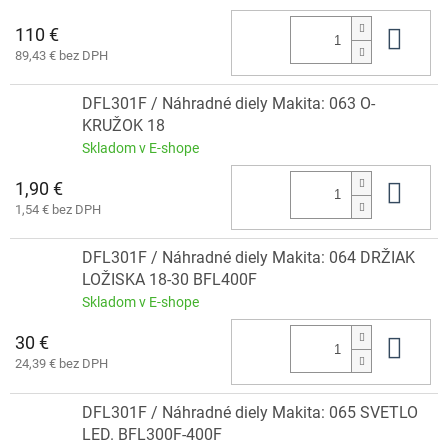
110 €
Do 
89,43 € bez DPH
DFL301F / Náhradné diely Makita: 063 O-
KRUŽOK 18
Skladom v E-shope
1,90 €
Do 
1,54 € bez DPH
DFL301F / Náhradné diely Makita: 064 DRŽIAK
LOŽISKA 18-30 BFL400F
Skladom v E-shope
30 €
Do 
24,39 € bez DPH
DFL301F / Náhradné diely Makita: 065 SVETLO
LED. BFL300F-400F