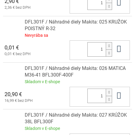
2,90 €
Do 
2,36 € bez DPH
DFL301F / Náhradné diely Makita: 025 KRUŽOK
POISTNÝ R-32
Nevyrába sa
0,01 €
Do 
0,01 € bez DPH
DFL301F / Náhradné diely Makita: 026 MATICA
M36-41 BFL300F-400F
Skladom v E-shope
20,90 €
Do 
16,99 € bez DPH
DFL301F / Náhradné diely Makita: 027 KRÚŽOK
38L BFL300F
Skladom v E-shope