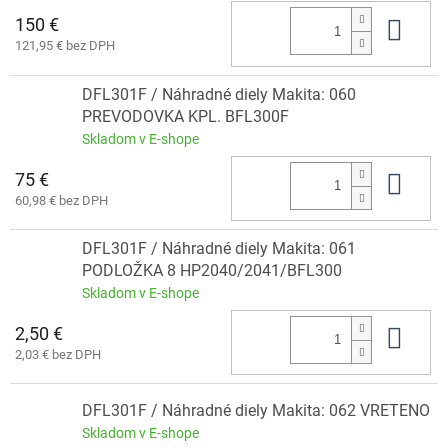
150 €
Do 
121,95 € bez DPH
DFL301F / Náhradné diely Makita: 060
PREVODOVKA KPL. BFL300F
Skladom v E-shope
75 €
Do 
60,98 € bez DPH
DFL301F / Náhradné diely Makita: 061
PODLOŽKA 8 HP2040/2041/BFL300
Skladom v E-shope
2,50 €
Do 
2,03 € bez DPH
DFL301F / Náhradné diely Makita: 062 VRETENO
Skladom v E-shope