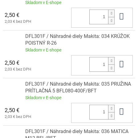
Skladom v E-shope
2,50 €
Do 
2,03 € bez DPH
DFL301F / Náhradné diely Makita: 034 KRÚŽOK
POISTNÝ R-26
Skladom v E-shope
2,50 €
Do 
2,03 € bez DPH
DFL301F / Náhradné diely Makita: 035 PRUŽINA
PRÍTLAČNÁ 5 BFL080-400F/BFT
Skladom v E-shope
2,50 €
Do 
2,03 € bez DPH
DFL301F / Náhradné diely Makita: 036 MATICA