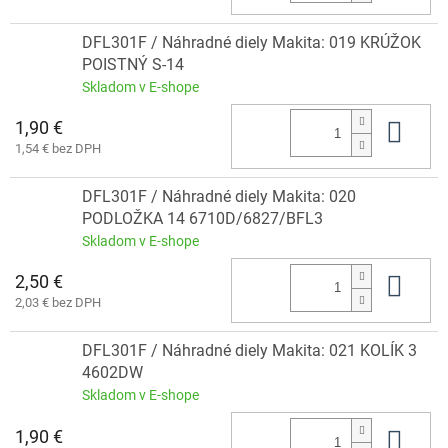
DFL301F / Náhradné diely Makita: 019 KRÚŽOK
POISTNÝ S-14
Skladom v E-shope
1,90 €
Do 
1,54 € bez DPH
DFL301F / Náhradné diely Makita: 020
PODLOŽKA 14 6710D/6827/BFL3
Skladom v E-shope
2,50 €
Do 
2,03 € bez DPH
DFL301F / Náhradné diely Makita: 021 KOLÍK 3
4602DW
Skladom v E-shope
1,90 €
Do 