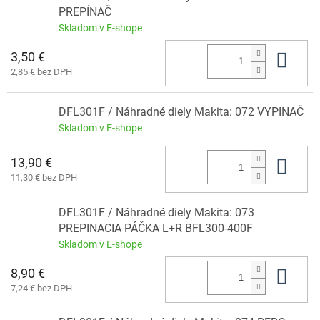
PREPÍNAČ
Skladom v E-shope
3,50 €
Do 
2,85 € bez DPH
DFL301F / Náhradné diely Makita: 072 VYPINAČ
Skladom v E-shope
13,90 €
Do 
11,30 € bez DPH
DFL301F / Náhradné diely Makita: 073
PREPINACIA PÁČKA L+R BFL300-400F
Skladom v E-shope
8,90 €
Do 
7,24 € bez DPH