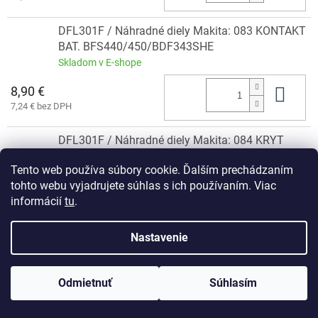
DFL301F / Náhradné diely Makita: 083 KONTAKT
BAT. BFS440/450/BDF343SHE
Skladom v E-shope
8,90 €
Do 
7,24 € bez DPH
DFL301F / Náhradné diely Makita: 084 KRYT
MOTORA Ľ+P BFL201F
Tento web používa súbory cookie. Ďalším prechádzaním
Skladom v E-shope
tohto webu vyjadrujete súhlas s ich používaním. Viac
99 €
Do 
informácií
tu
.
80,49 € bez DPH
Nastavenie
DFL301F / Náhradné diely Makita: 086 SKRUTKA
M3x20
Skladom v E-shope
Odmietnuť
Súhlasím
1,90 €
Do 