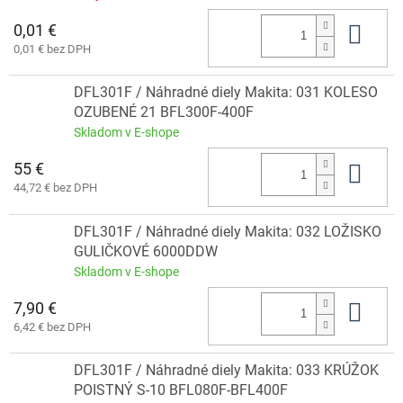
0,01 €
Do 
0,01 € bez DPH
DFL301F / Náhradné diely Makita: 031 KOLESO
OZUBENÉ 21 BFL300F-400F
Skladom v E-shope
55 €
Do 
44,72 € bez DPH
DFL301F / Náhradné diely Makita: 032 LOŽISKO
GULIČKOVÉ 6000DDW
Skladom v E-shope
7,90 €
Do 
6,42 € bez DPH
DFL301F / Náhradné diely Makita: 033 KRÚŽOK
POISTNÝ S-10 BFL080F-BFL400F