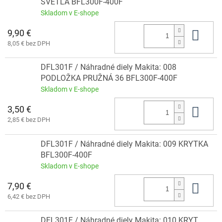
SVETLA BFL300F-400F
Skladom v E-shope
9,90 €
Do 
8,05 € bez DPH
DFL301F / Náhradné diely Makita: 008
PODLOŽKA PRUŽNÁ 36 BFL300F-400F
Skladom v E-shope
3,50 €
Do 
2,85 € bez DPH
DFL301F / Náhradné diely Makita: 009 KRYTKA
BFL300F-400F
Skladom v E-shope
7,90 €
Do 
6,42 € bez DPH
DFL301F / Náhradné diely Makita: 010 KRYT