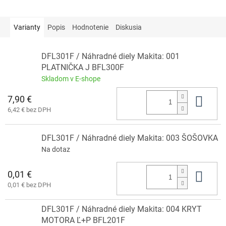
Varianty
Popis
Hodnotenie
Diskusia
DFL301F / Náhradné diely Makita: 001
PLATNIČKA J BFL300F
Skladom v E-shope
7,90 €
Do 
6,42 € bez DPH
DFL301F / Náhradné diely Makita: 003 ŠOŠOVKA
Na dotaz
0,01 €
Do 
0,01 € bez DPH
DFL301F / Náhradné diely Makita: 004 KRYT
MOTORA Ľ+P BFL201F