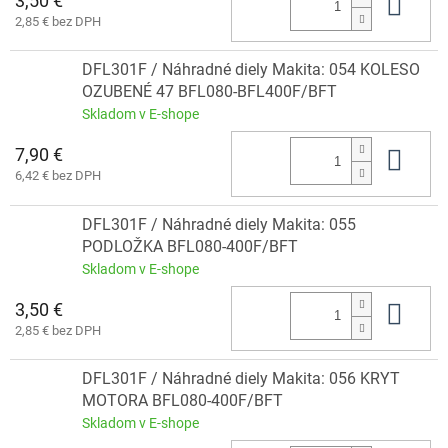
3,50 €
Do 
2,85 € bez DPH
DFL301F / Náhradné diely Makita: 054 KOLESO
OZUBENÉ 47 BFL080-BFL400F/BFT
Skladom v E-shope
7,90 €
Do 
6,42 € bez DPH
DFL301F / Náhradné diely Makita: 055
PODLOŽKA BFL080-400F/BFT
Skladom v E-shope
3,50 €
Do 
2,85 € bez DPH
DFL301F / Náhradné diely Makita: 056 KRYT
MOTORA BFL080-400F/BFT
Skladom v E-shope