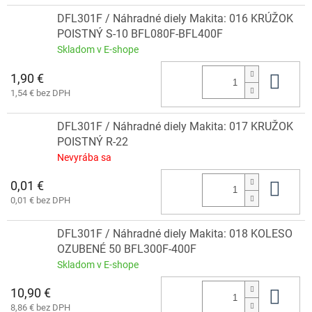
DFL301F / Náhradné diely Makita: 016 KRÚŽOK
POISTNÝ S-10 BFL080F-BFL400F
Skladom v E-shope
1,90 €
Do 
1,54 € bez DPH
DFL301F / Náhradné diely Makita: 017 KRUŽOK
POISTNÝ R-22
Nevyrába sa
0,01 €
Do 
0,01 € bez DPH
DFL301F / Náhradné diely Makita: 018 KOLESO
OZUBENÉ 50 BFL300F-400F
Skladom v E-shope
10,90 €
Do 
8,86 € bez DPH