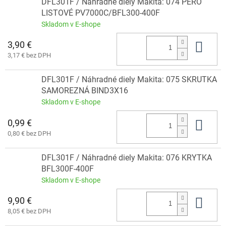
DFL301F / Náhradné diely Makita: 074 PERO
LISTOVÉ PV7000C/BFL300-400F
Skladom v E-shope
3,90 €
Do 
3,17 € bez DPH
DFL301F / Náhradné diely Makita: 075 SKRUTKA
SAMOREZNÁ BIND3X16
Skladom v E-shope
0,99 €
Do 
0,80 € bez DPH
DFL301F / Náhradné diely Makita: 076 KRYTKA
BFL300F-400F
Skladom v E-shope
9,90 €
Do 
8,05 € bez DPH