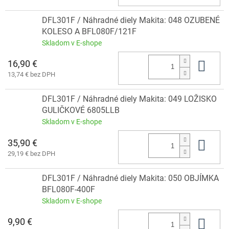
DFL301F / Náhradné diely Makita: 048 OZUBENÉ
KOLESO A BFL080F/121F
Skladom v E-shope
16,90 €
Do 
13,74 € bez DPH
DFL301F / Náhradné diely Makita: 049 LOŽISKO
GULIČKOVÉ 6805LLB
Skladom v E-shope
35,90 €
Do 
29,19 € bez DPH
DFL301F / Náhradné diely Makita: 050 OBJÍMKA
BFL080F-400F
Skladom v E-shope
9,90 €
Do 