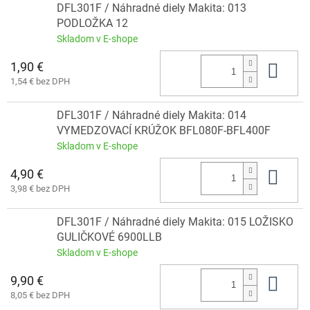
DFL301F / Náhradné diely Makita: 013
PODLOŽKA 12
Skladom v E-shope
1,90 €
Do 
1,54 € bez DPH
DFL301F / Náhradné diely Makita: 014
VYMEDZOVACÍ KRÚŽOK BFL080F-BFL400F
Skladom v E-shope
4,90 €
Do 
3,98 € bez DPH
DFL301F / Náhradné diely Makita: 015 LOŽISKO
GULIČKOVÉ 6900LLB
Skladom v E-shope
9,90 €
Do 
8,05 € bez DPH