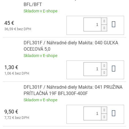
BFL/BFT
Skladom v E-shope
45 €
Do 
36,59 € bez DPH
DFL301F / Náhradné diely Makita: 040 GUĽKA
OCEĽOVÁ 5,0
Skladom v E-shope
1,30 €
Do 
1,06 € bez DPH
DFL301F / Náhradné diely Makita: 041 PRUŽINA
PRÍTLAČNÁ 19F BFL300F-400F
Skladom v E-shope
9,50 €
Do 
7,72 € bez DPH