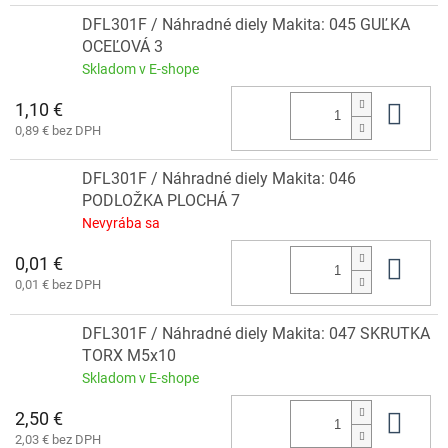
DFL301F / Náhradné diely Makita: 045 GUĽKA
OCEĽOVÁ 3
Skladom v E-shope
1,10 €
Do 
0,89 € bez DPH
DFL301F / Náhradné diely Makita: 046
PODLOŽKA PLOCHÁ 7
Nevyrába sa
0,01 €
Do 
0,01 € bez DPH
DFL301F / Náhradné diely Makita: 047 SKRUTKA
TORX M5x10
Skladom v E-shope
2,50 €
Do 
2,03 € bez DPH