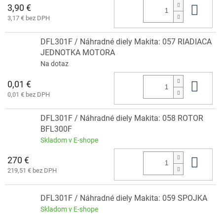
3,90 €
Do 
3,17 € bez DPH
DFL301F / Náhradné diely Makita: 057 RIADIACA
JEDNOTKA MOTORA
Na dotaz
0,01 €
Do 
0,01 € bez DPH
DFL301F / Náhradné diely Makita: 058 ROTOR
BFL300F
Skladom v E-shope
270 €
Do 
219,51 € bez DPH
DFL301F / Náhradné diely Makita: 059 SPOJKA
Skladom v E-shope