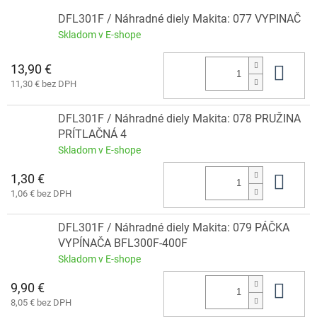
DFL301F / Náhradné diely Makita: 077 VYPINAČ
Skladom v E-shope
13,90 €
Do 
11,30 € bez DPH
DFL301F / Náhradné diely Makita: 078 PRUŽINA
PRÍTLAČNÁ 4
Skladom v E-shope
1,30 €
Do 
1,06 € bez DPH
DFL301F / Náhradné diely Makita: 079 PÁČKA
VYPÍNAČA BFL300F-400F
Skladom v E-shope
9,90 €
Do 
8,05 € bez DPH