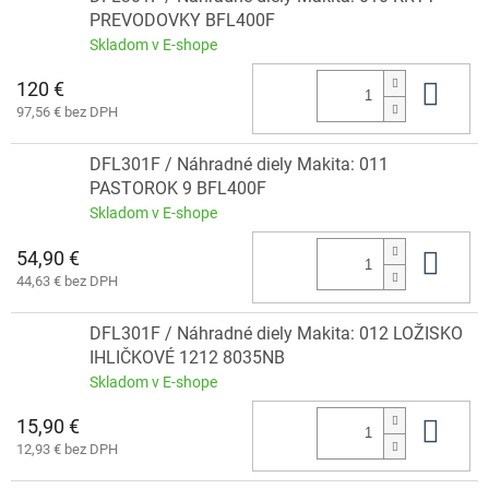
PREVODOVKY BFL400F
Skladom v E-shope
120 €
Do 
97,56 € bez DPH
DFL301F / Náhradné diely Makita: 011
PASTOROK 9 BFL400F
Skladom v E-shope
54,90 €
Do 
44,63 € bez DPH
DFL301F / Náhradné diely Makita: 012 LOŽISKO
IHLIČKOVÉ 1212 8035NB
Skladom v E-shope
15,90 €
Do 
12,93 € bez DPH