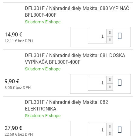
DFL301F / Náhradné diely Makita: 080 VYPINAČ
BFL300F-400F
Skladom v E-shope
14,90 €
Do 
12,11 € bez DPH
DFL301F / Náhradné diely Makita: 081 DOSKA
VYPÍNAČA BFL300F-400F
Skladom v E-shope
9,90 €
Do 
8,05 € bez DPH
DFL301F / Náhradné diely Makita: 082
ELEKTRONIKA
Skladom v E-shope
27,90 €
Do 
22,68 € bez DPH