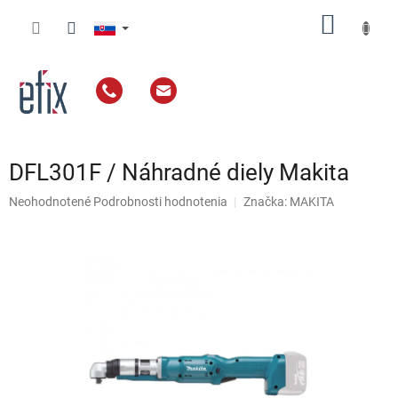
Prejsť
NÁKU
na
obsah
KOŠÍK
DFL301F / Náhradné diely Makita
Priemerné
Neohodnotené
Podrobnosti hodnotenia
Značka:
MAKITA
hodnotenie
produktu
je
0,0
z
5
hviezdičiek.