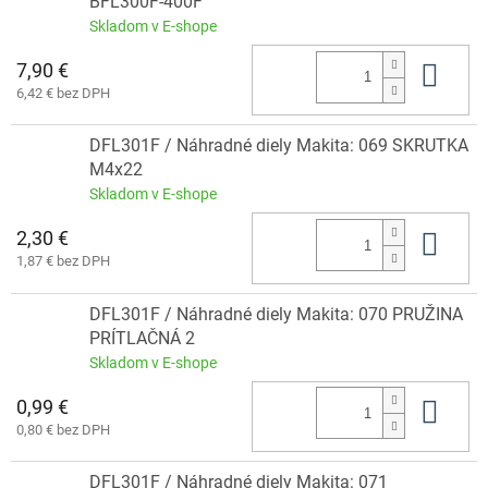
BFL300F-400F
Skladom v E-shope
7,90 €
Do 
6,42 € bez DPH
DFL301F / Náhradné diely Makita: 069 SKRUTKA
M4x22
Skladom v E-shope
2,30 €
Do 
1,87 € bez DPH
DFL301F / Náhradné diely Makita: 070 PRUŽINA
PRÍTLAČNÁ 2
Skladom v E-shope
0,99 €
Do 
0,80 € bez DPH
DFL301F / Náhradné diely Makita: 071