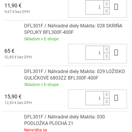
11,90 €
Do 
9,67 € bez DPH
DFL301F / Náhradné diely Makita: 028 SKRIŇA
SPOJKY BFL300F-400F
Skladom v E-shope
65 €
Do 
52,85 € bez DPH
DFL301F / Náhradné diely Makita: 029 LOŽISKO
GULIČKOVÉ 6803ZZ BFL300F-400F
Skladom v E-shope
15,90 €
Do 
12,93 € bez DPH
DFL301F / Náhradné diely Makita: 030
PODLOŽKA PLOCHÁ 21
Nevyrába sa