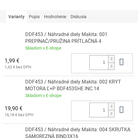
Varianty
Popis
Hodnotenie
Diskusia
DDF453 / Náhradné diely Makita: 001
PREPÍNAČ/PRUŽINA PRÍTLAČNÁ 4
Skladom v E-shope
1,99 €
Do 
1,62 € bez DPH
DDF453 / Náhradné diely Makita: 002 KRYT
MOTORA Ľ+P BDF453SHE INC.14
Skladom v E-shope
19,90 €
Do 
16,18 € bez DPH
DDF453 / Náhradné diely Makita: 004 SKRUTKA
SAMOREZNÁ BIND3X16