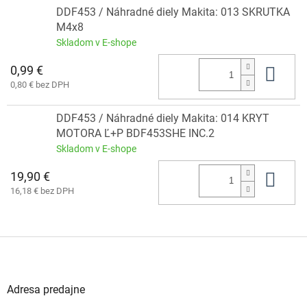
DDF453 / Náhradné diely Makita: 013 SKRUTKA
M4x8
Skladom v E-shope
0,99 €
Do 
0,80 € bez DPH
DDF453 / Náhradné diely Makita: 014 KRYT
MOTORA Ľ+P BDF453SHE INC.2
Skladom v E-shope
19,90 €
Do 
16,18 € bez DPH
Z
á
p
ä
Adresa predajne
t