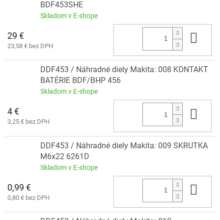
BDF453SHE
Skladom v E-shope
29 €
Do 
23,58 € bez DPH
DDF453 / Náhradné diely Makita: 008 KONTAKT
BATÉRIE BDF/BHP 456
Skladom v E-shope
4 €
Do 
3,25 € bez DPH
DDF453 / Náhradné diely Makita: 009 SKRUTKA
M6x22 6261D
Skladom v E-shope
0,99 €
Do 
0,80 € bez DPH