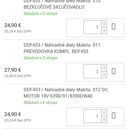
DDF453 / Náhradné diely Makita: 010
BEZKĽÚČOVÉ SKĽUČOVADLO
Skladom v E-shope
24,90 €
Do 
20,24 € bez DPH
DDF453 / Náhradné diely Makita: 011
PREVODOVKA KOMPL. BDF453
Skladom v E-shope
27,90 €
Do 
22,68 € bez DPH
DDF453 / Náhradné diely Makita: 012 DC
MOTOR 18V 6390/91/8390DWAE
Skladom v E-shope
24,90 €
Do 
20,24 € bez DPH