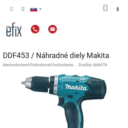
Prejsť
NÁKU
na
obsah
KOŠÍK
DDF453 / Náhradné diely Makita
Priemerné
Neohodnotené
Podrobnosti hodnotenia
Značka:
MAKITA
hodnotenie
produktu
je
0,0
z
5
hviezdičiek.