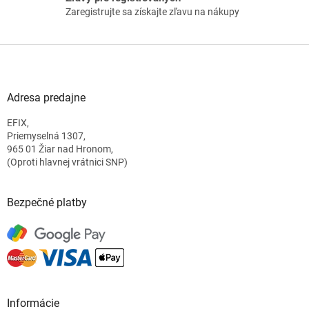
Zaregistrujte sa získajte zľavu na nákupy
Z
á
p
ä
Adresa predajne
t
EFIX,
i
Priemyselná 1307,
e
965 01 Žiar nad Hronom,
(Oproti hlavnej vrátnici SNP)
Bezpečné platby
Informácie