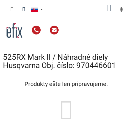
Prejsť
NÁKU
na
obsah
KOŠÍK
525RX Mark II / Náhradné diely
Husqvarna Obj. číslo: 970446601
Produkty ešte len pripravujeme.