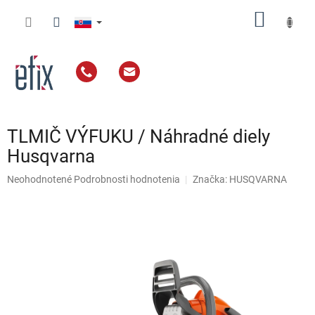
Prejsť
NÁKU
na
obsah
KOŠÍK
TLMIČ VÝFUKU / Náhradné diely
Husqvarna
Priemerné
Neohodnotené
Podrobnosti hodnotenia
Značka:
HUSQVARNA
hodnotenie
produktu
je
0,0
z
5
hviezdičiek.