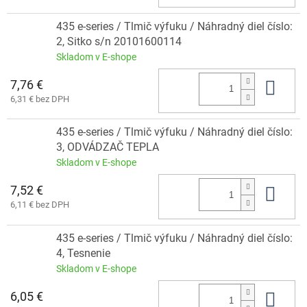
435 e-series / Tlmič výfuku / Náhradný diel číslo:
2, Sitko s/n 20101600114
Skladom v E-shope
7,76 €
Do 
6,31 € bez DPH
435 e-series / Tlmič výfuku / Náhradný diel číslo:
3, ODVÁDZAČ TEPLA
Skladom v E-shope
7,52 €
Do 
6,11 € bez DPH
435 e-series / Tlmič výfuku / Náhradný diel číslo:
4, Tesnenie
Skladom v E-shope
6,05 €
Do 