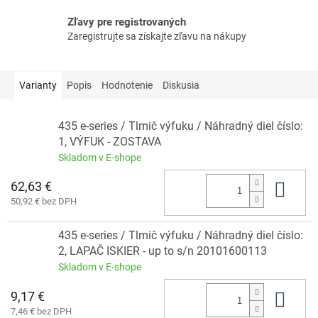
Zľavy pre registrovaných
Zaregistrujte sa získajte zľavu na nákupy
Varianty
Popis
Hodnotenie
Diskusia
435 e-series / Tlmič výfuku / Náhradný diel číslo:
1, VÝFUK - ZOSTAVA
Skladom v E-shope
62,63 €
Do 
50,92 € bez DPH
435 e-series / Tlmič výfuku / Náhradný diel číslo:
2, LAPAČ ISKIER - up to s/n 20101600113
Skladom v E-shope
9,17 €
Do 
7,46 € bez DPH