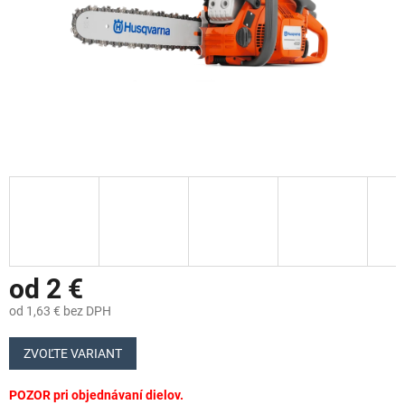
od
2 €
od
1,63 €
bez DPH
Jednotková
cena:
ZVOĽTE VARIANT
POZOR pri objednávaní dielov.