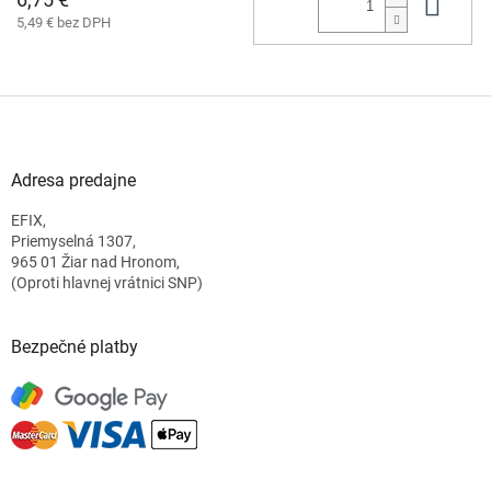
Do 
5,49 € bez DPH
Z
á
p
ä
Adresa predajne
t
EFIX,
i
Priemyselná 1307,
e
965 01 Žiar nad Hronom,
(Oproti hlavnej vrátnici SNP)
Bezpečné platby