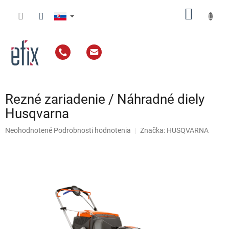
Prejsť
NÁKU
na
obsah
KOŠÍK
Rezné zariadenie / Náhradné diely
Husqvarna
Priemerné
Neohodnotené
Podrobnosti hodnotenia
Značka:
HUSQVARNA
hodnotenie
produktu
je
0,0
z
5
hviezdičiek.