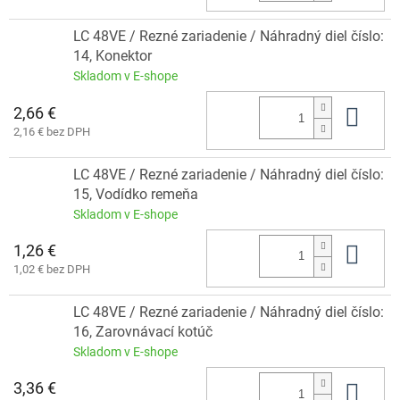
LC 48VE / Rezné zariadenie / Náhradný diel číslo:
14, Konektor
Skladom v E-shope
2,66 €
Do 
2,16 € bez DPH
LC 48VE / Rezné zariadenie / Náhradný diel číslo:
15, Vodídko remeňa
Skladom v E-shope
1,26 €
Do 
1,02 € bez DPH
LC 48VE / Rezné zariadenie / Náhradný diel číslo:
16, Zarovnávací kotúč
Skladom v E-shope
3,36 €
Do 