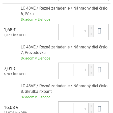
LC 48VE / Rezné zariadenie / Náhradný diel číslo:
6, Páka
Skladom v E-shope
1,68 €
Do 
1,37 € bez DPH
LC 48VE / Rezné zariadenie / Náhradný diel číslo:
7, Prevodovka
Skladom v E-shope
7,01 €
Do 
5,70 € bez DPH
LC 48VE / Rezné zariadenie / Náhradný diel číslo:
8, Skrutka itxpant
Skladom v E-shope
16,08 €
Do 
13,07 € bez DPH