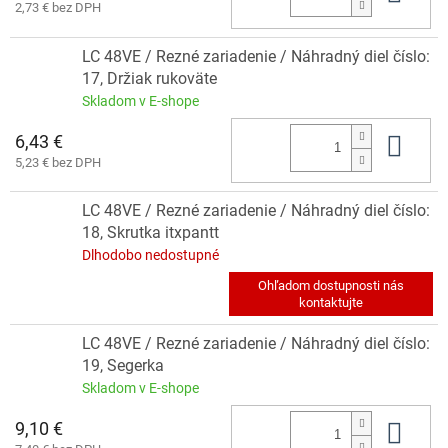
2,73 € bez DPH
LC 48VE / Rezné zariadenie / Náhradný diel číslo:
17, Držiak rukoväte
Skladom v E-shope
6,43 €
Do 
5,23 € bez DPH
LC 48VE / Rezné zariadenie / Náhradný diel číslo:
18, Skrutka itxpantt
Dlhodobo nedostupné
LC 48VE / Rezné zariadenie / Náhradný diel číslo:
19, Segerka
Skladom v E-shope
9,10 €
Do 