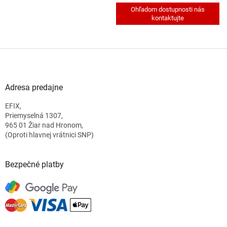
Z
á
p
ä
Adresa predajne
t
EFIX,
i
Priemyselná 1307,
e
965 01 Žiar nad Hronom,
(Oproti hlavnej vrátnici SNP)
Bezpečné platby