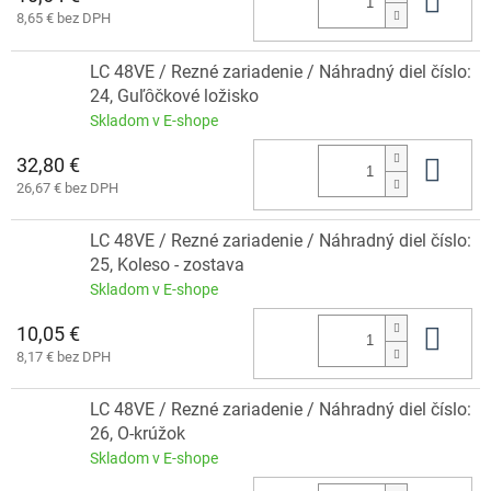
Do 
8,65 € bez DPH
LC 48VE / Rezné zariadenie / Náhradný diel číslo:
24, Guľȏčkové ložisko
Skladom v E-shope
32,80 €
Do 
26,67 € bez DPH
LC 48VE / Rezné zariadenie / Náhradný diel číslo:
25, Koleso - zostava
Skladom v E-shope
10,05 €
Do 
8,17 € bez DPH
LC 48VE / Rezné zariadenie / Náhradný diel číslo:
26, O-krúžok
Skladom v E-shope