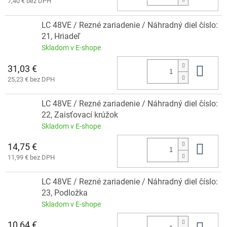
7,40 € bez DPH
LC 48VE / Rezné zariadenie / Náhradný diel číslo:
21, Hriadeľ
Skladom v E-shope
31,03 €
Do 
25,23 € bez DPH
LC 48VE / Rezné zariadenie / Náhradný diel číslo:
22, Zaisťovací krúžok
Skladom v E-shope
14,75 €
Do 
11,99 € bez DPH
LC 48VE / Rezné zariadenie / Náhradný diel číslo:
23, Podložka
Skladom v E-shope
10,64 €