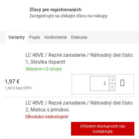
Zľavy pre registrovaných
Zaregistrujte sa získajte zľavu na nákupy
Varianty
Popis
Hodnotenie
Diskusia
LC 48VE / Rezné zariadenie / Náhradný diel číslo:
1, Skrutka itxpantt
Skladom v E-shope
1,97 €
Do 
1,60 € bez DPH
LC 48VE / Rezné zariadenie / Náhradný diel číslo:
2, Matica s prírubou
Dlhodobo nedostupné