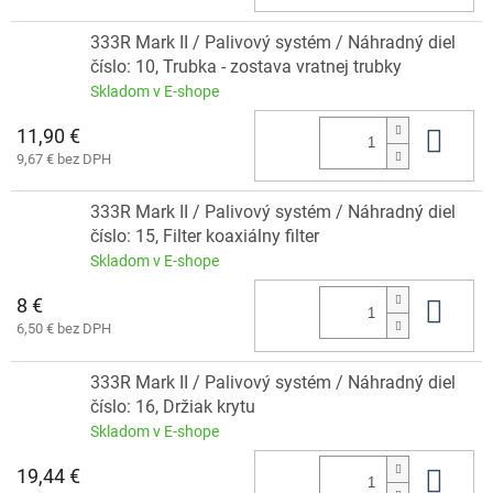
333R Mark II / Palivový systém / Náhradný diel
číslo: 10, Trubka - zostava vratnej trubky
Skladom v E-shope
11,90 €
Do 
9,67 € bez DPH
333R Mark II / Palivový systém / Náhradný diel
číslo: 15, Filter koaxiálny filter
Skladom v E-shope
8 €
Do 
6,50 € bez DPH
333R Mark II / Palivový systém / Náhradný diel
číslo: 16, Držiak krytu
Skladom v E-shope
19,44 €
Do 