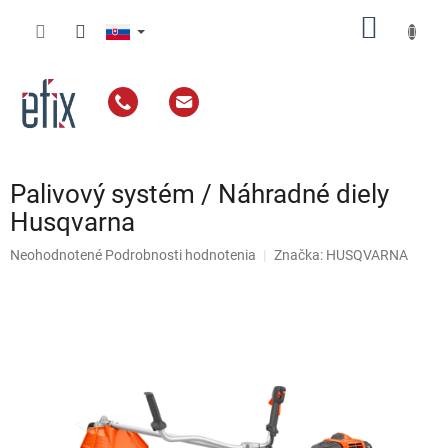
Prejsť
NÁKU
na
obsah
KOŠÍK
Palivový systém / Náhradné diely
Husqvarna
Priemerné
Neohodnotené
Podrobnosti hodnotenia
Značka:
HUSQVARNA
hodnotenie
produktu
je
0,0
z
5
hviezdičiek.