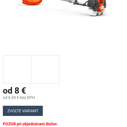
od
8 €
od
6,50 €
bez DPH
Jednotková
cena:
ZVOĽTE VARIANT
POZOR pri objednávaní dielov.