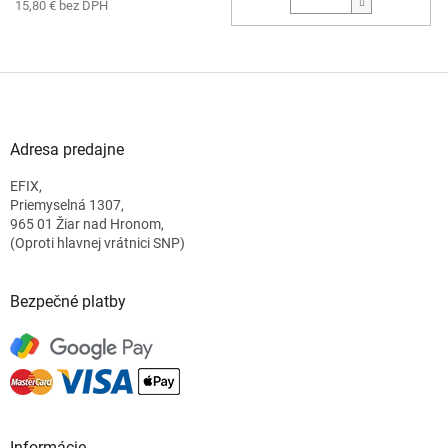
15,80 € bez DPH
Z
á
p
ä
Adresa predajne
t
EFIX,
i
Priemyselná 1307,
e
965 01 Žiar nad Hronom,
(Oproti hlavnej vrátnici SNP)
Bezpečné platby
Informácie