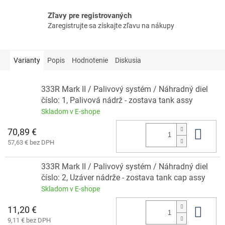
Zľavy pre registrovaných
Zaregistrujte sa získajte zľavu na nákupy
Varianty
Popis
Hodnotenie
Diskusia
333R Mark II / Palivový systém / Náhradný diel
číslo: 1, Palivová nádrž - zostava tank assy
Skladom v E-shope
70,89 €
Do 
57,63 € bez DPH
333R Mark II / Palivový systém / Náhradný diel
číslo: 2, Uzáver nádrže - zostava tank cap assy
Skladom v E-shope
11,20 €
Do 
9,11 € bez DPH