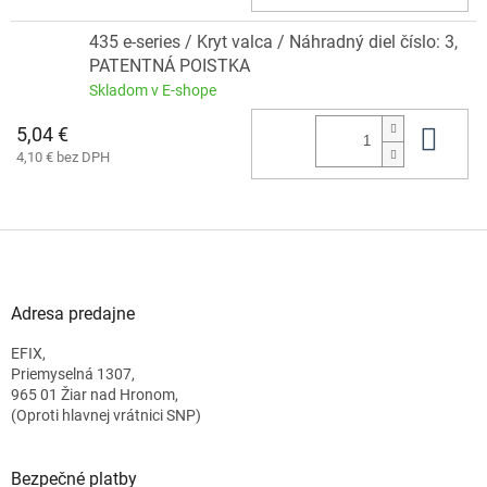
435 e-series / Kryt valca / Náhradný diel číslo: 3,
PATENTNÁ POISTKA
Skladom v E-shope
5,04 €
Do 
4,10 € bez DPH
Z
á
p
ä
Adresa predajne
t
EFIX,
i
Priemyselná 1307,
e
965 01 Žiar nad Hronom,
(Oproti hlavnej vrátnici SNP)
Bezpečné platby