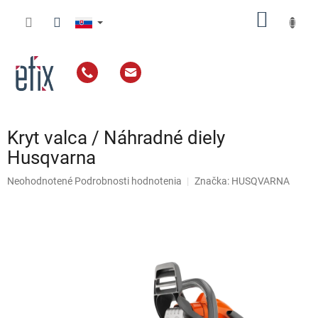
Prejsť
NÁKU
na
obsah
KOŠÍK
Kryt valca / Náhradné diely
Husqvarna
Priemerné
Neohodnotené
Podrobnosti hodnotenia
Značka:
HUSQVARNA
hodnotenie
produktu
je
0,0
z
5
hviezdičiek.