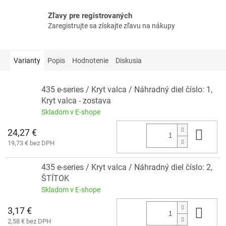
Zľavy pre registrovaných
Zaregistrujte sa získajte zľavu na nákupy
Varianty
Popis
Hodnotenie
Diskusia
435 e-series / Kryt valca / Náhradný diel číslo: 1,
Kryt valca - zostava
Skladom v E-shope
24,27 €
Do 
19,73 € bez DPH
435 e-series / Kryt valca / Náhradný diel číslo: 2,
ŠTÍTOK
Skladom v E-shope
3,17 €
Do 
2,58 € bez DPH