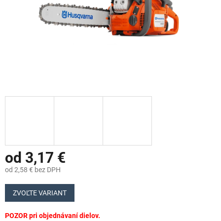
od
3,17 €
od
2,58 €
bez DPH
Jednotková
cena:
ZVOĽTE VARIANT
POZOR pri objednávaní dielov.