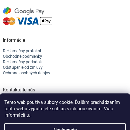
Informácie
Reklamačný protokol
Obchodné podmienky
Reklamačný poriadok
Odstúpenie od zmluvy
Ochrana osobných údajov
Kontaktujte nás
+421 944 682 154
Tento web používa súbory cookie. Ďalším prechádzaním
info@efix.top
tohto webu vyjadrujete súhlas s ich používaním. Viac
informácií
tu
.
Vytvoril Shoptet
Nastavenie