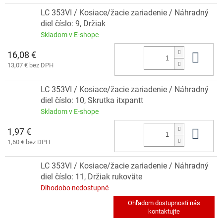
LC 353VI / Kosiace/žacie zariadenie / Náhradný
diel číslo: 9, Držiak
Skladom v E-shope
16,08 €
Do 
13,07 € bez DPH
LC 353VI / Kosiace/žacie zariadenie / Náhradný
diel číslo: 10, Skrutka itxpantt
Skladom v E-shope
1,97 €
Do 
1,60 € bez DPH
LC 353VI / Kosiace/žacie zariadenie / Náhradný
diel číslo: 11, Držiak rukoväte
Dlhodobo nedostupné