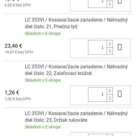
Do 
6,26 € bez DPH
LC 353VI / Kosiace/žacie zariadenie / Náhradný
diel číslo: 21, Priečna tyč
Skladom v E-shope
23,46 €
Do 
19,07 € bez DPH
LC 353VI / Kosiace/žacie zariadenie / Náhradný
diel číslo: 22, Zaisťovací krúžok
Skladom v E-shope
1,26 €
Do 
1,02 € bez DPH
LC 353VI / Kosiace/žacie zariadenie / Náhradný
diel číslo: 23, Držiak rukoväte
Skladom v E-shope