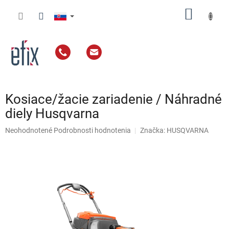
Prejsť
NÁKU
na
obsah
KOŠÍK
Kosiace/žacie zariadenie / Náhradné
diely Husqvarna
Priemerné
Neohodnotené
Podrobnosti hodnotenia
Značka:
HUSQVARNA
hodnotenie
produktu
je
0,0
z
5
hviezdičiek.