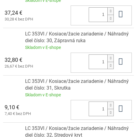
Skladom v E-shope
37,24 €
Do 
30,28 € bez DPH
LC 353VI / Kosiace/žacie zariadenie / Náhradný
diel číslo: 30, Zápravná ruka
Skladom v E-shope
32,80 €
Do 
26,67 € bez DPH
LC 353VI / Kosiace/žacie zariadenie / Náhradný
diel číslo: 31, Skrutka
Skladom v E-shope
9,10 €
Do 
7,40 € bez DPH
LC 353VI / Kosiace/žacie zariadenie / Náhradný
diel číslo: 32, Stredový kryt