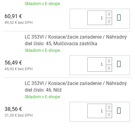
Skladom v E-shope
60,91 €
Do 
49,52 € bez DPH
LC 353VI / Kosiace/žacie zariadenie / Náhradný
diel číslo: 45, Mulčovacia zástrčka
Skladom v E-shope
56,49 €
Do 
45,93 € bez DPH
LC 353VI / Kosiace/žacie zariadenie / Náhradný
diel číslo: 46, Nȏž
Skladom v E-shope
38,56 €
Do 
31,35 € bez DPH