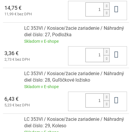
14,75 €
Do 
11,99 € bez DPH
LC 353VI / Kosiace/žacie zariadenie / Náhradný
diel číslo: 27, Podložka
Skladom v E-shope
3,36 €
Do 
2,73 € bez DPH
LC 353VI / Kosiace/žacie zariadenie / Náhradný
diel číslo: 28, Guľȏčkové ložisko
Skladom v E-shope
6,43 €
Do 
5,23 € bez DPH
LC 353VI / Kosiace/žacie zariadenie / Náhradný
diel číslo: 29, Koleso