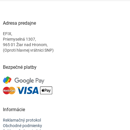
Z
á
p
ä
Adresa predajne
t
EFIX,
i
Priemyselná 1307,
e
965 01 Žiar nad Hronom,
(Oproti hlavnej vrátnici SNP)
Bezpečné platby
Informácie
Reklamačný protokol
Obchodné podmienky