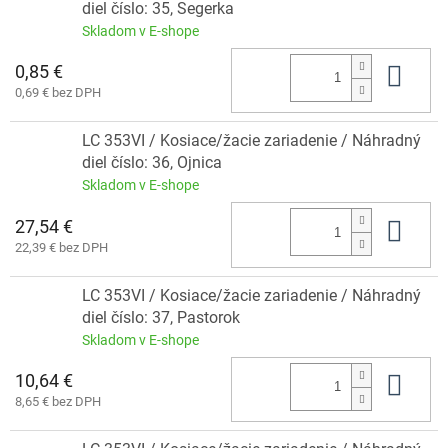
diel číslo: 35, Segerka
Skladom v E-shope
0,85 €
Do 
0,69 € bez DPH
LC 353VI / Kosiace/žacie zariadenie / Náhradný
diel číslo: 36, Ojnica
Skladom v E-shope
27,54 €
Do 
22,39 € bez DPH
LC 353VI / Kosiace/žacie zariadenie / Náhradný
diel číslo: 37, Pastorok
Skladom v E-shope
10,64 €
Do 
8,65 € bez DPH