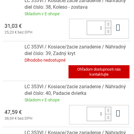
LC 353VI / Kosiace/žacie zariadenie / Náhradný
diel číslo: 38, Koleso - zostava
Skladom v E-shope
31,03 €
Do 
25,23 € bez DPH
LC 353VI / Kosiace/žacie zariadenie / Náhradný
diel číslo: 39, Zadný kryt
Dlhodobo nedostupné
LC 353VI / Kosiace/žacie zariadenie / Náhradný
diel číslo: 40, Padacie dvierka
Skladom v E-shope
47,59 €
Do 
38,69 € bez DPH
LC 353VI / Kosiace/žacie zariadenie / Náhradný