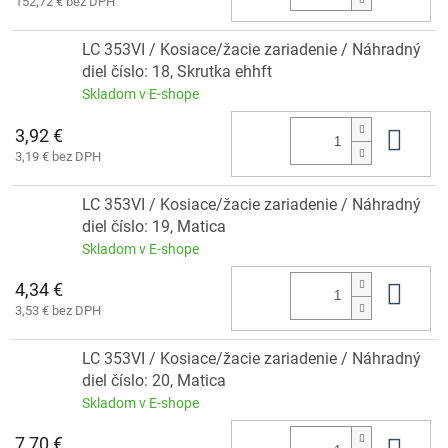
152,72 € bez DPH
LC 353VI / Kosiace/žacie zariadenie / Náhradný
diel číslo: 18, Skrutka ehhft
Skladom v E-shope
3,92 €
Do 
3,19 € bez DPH
LC 353VI / Kosiace/žacie zariadenie / Náhradný
diel číslo: 19, Matica
Skladom v E-shope
4,34 €
Do 
3,53 € bez DPH
LC 353VI / Kosiace/žacie zariadenie / Náhradný
diel číslo: 20, Matica
Skladom v E-shope
7,70 €