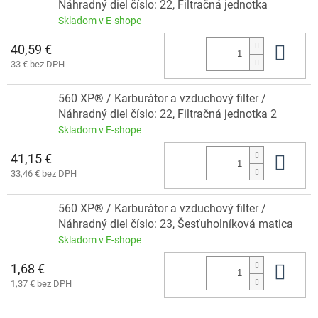
Náhradný diel číslo: 22, Filtračná jednotka
Skladom v E-shope
40,59 €
Do 
33 € bez DPH
560 XP® / Karburátor a vzduchový filter /
Náhradný diel číslo: 22, Filtračná jednotka 2
Skladom v E-shope
41,15 €
Do 
33,46 € bez DPH
560 XP® / Karburátor a vzduchový filter /
Náhradný diel číslo: 23, Šesťuholníková matica
Skladom v E-shope
1,68 €
Do 
1,37 € bez DPH