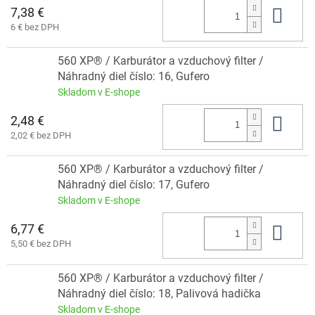
7,38 €
Do 
6 € bez DPH
560 XP® / Karburátor a vzduchový filter /
Náhradný diel číslo: 16, Gufero
Skladom v E-shope
2,48 €
Do 
2,02 € bez DPH
560 XP® / Karburátor a vzduchový filter /
Náhradný diel číslo: 17, Gufero
Skladom v E-shope
6,77 €
Do 
5,50 € bez DPH
560 XP® / Karburátor a vzduchový filter /
Náhradný diel číslo: 18, Palivová hadička
Skladom v E-shope