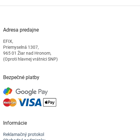
Z
á
p
ä
Adresa predajne
t
EFIX,
i
Priemyselná 1307,
e
965 01 Žiar nad Hronom,
(Oproti hlavnej vrátnici SNP)
Bezpečné platby
Informácie
Reklamačný protokol