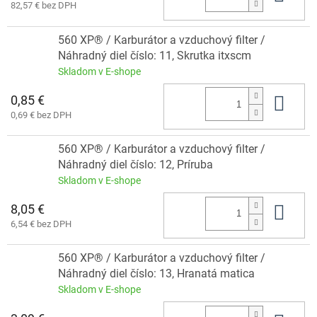
82,57 € bez DPH
560 XP® / Karburátor a vzduchový filter /
Náhradný diel číslo: 11, Skrutka itxscm
Skladom v E-shope
0,85 €
Do 
0,69 € bez DPH
560 XP® / Karburátor a vzduchový filter /
Náhradný diel číslo: 12, Príruba
Skladom v E-shope
8,05 €
Do 
6,54 € bez DPH
560 XP® / Karburátor a vzduchový filter /
Náhradný diel číslo: 13, Hranatá matica
Skladom v E-shope