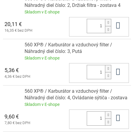
Náhradný diel číslo: 2, Držiak filtra - zostava 4
Skladom v E-shope
20,11 €
Do 
16,35 € bez DPH
560 XP® / Karburátor a vzduchový filter /
Náhradný diel číslo: 3, Putá
Skladom v E-shope
5,36 €
Do 
4,36 € bez DPH
560 XP® / Karburátor a vzduchový filter /
Náhradný diel číslo: 4, Ovládanie sýtiča - zostava
Skladom v E-shope
9,60 €
Do 
7,80 € bez DPH