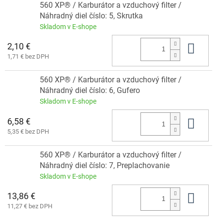
560 XP® / Karburátor a vzduchový filter /
Náhradný diel číslo: 5, Skrutka
Skladom v E-shope
2,10 €
Do 
1,71 € bez DPH
560 XP® / Karburátor a vzduchový filter /
Náhradný diel číslo: 6, Gufero
Skladom v E-shope
6,58 €
Do 
5,35 € bez DPH
560 XP® / Karburátor a vzduchový filter /
Náhradný diel číslo: 7, Preplachovanie
Skladom v E-shope
13,86 €
Do 
11,27 € bez DPH