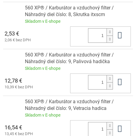
560 XP® / Karburátor a vzduchový filter /
Náhradný diel číslo: 8, Skrutka itxscm
Skladom v E-shope
2,53 €
Do 
2,06 € bez DPH
560 XP® / Karburátor a vzduchový filter /
Náhradný diel číslo: 9, Palivová hadička
Skladom v E-shope
12,78 €
Do 
10,39 € bez DPH
560 XP® / Karburátor a vzduchový filter /
Náhradný diel číslo: 9, Vetracia hadica
Skladom v E-shope
16,54 €
Do 
13,45 € bez DPH