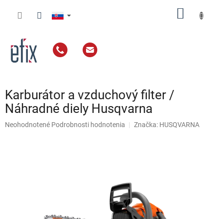
Prejsť
NÁKU
na
obsah
KOŠÍK
Karburátor a vzduchový filter /
Náhradné diely Husqvarna
Priemerné
Neohodnotené
Podrobnosti hodnotenia
Značka:
HUSQVARNA
hodnotenie
produktu
je
0,0
z
5
hviezdičiek.