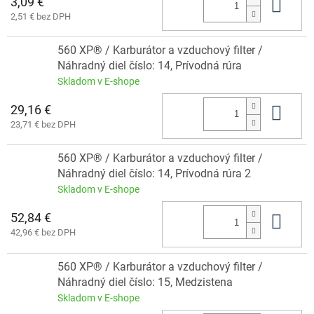
3,09 €
Do 
2,51 € bez DPH
560 XP® / Karburátor a vzduchový filter /
Náhradný diel číslo: 14, Prívodná rúra
Skladom v E-shope
29,16 €
Do 
23,71 € bez DPH
560 XP® / Karburátor a vzduchový filter /
Náhradný diel číslo: 14, Prívodná rúra 2
Skladom v E-shope
52,84 €
Do 
42,96 € bez DPH
560 XP® / Karburátor a vzduchový filter /
Náhradný diel číslo: 15, Medzistena
Skladom v E-shope