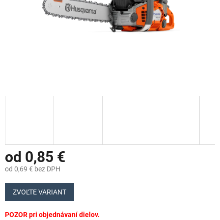
od
0,85 €
od
0,69 €
bez DPH
Jednotková
cena:
ZVOĽTE VARIANT
POZOR pri objednávaní dielov.