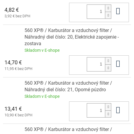
4,82 €
Do 
3,92 € bez DPH
560 XP® / Karburátor a vzduchový filter /
Náhradný diel číslo: 20, Elektrické zapojenie -
zostava
Skladom v E-shope
14,70 €
Do 
11,95 € bez DPH
560 XP® / Karburátor a vzduchový filter /
Náhradný diel číslo: 21, Oporné púzdro
Skladom v E-shope
13,41 €
Do 
10,90 € bez DPH
560 XP® / Karburátor a vzduchový filter /