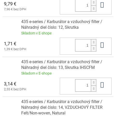
9,79 €
Do 
7,96 € bez DPH
435 e-series / Karburátor a vzduchový filter /
Náhradný diel číslo: 12, Skrutka
Skladom v E-shope
1,71 €
Do 
1,39 € bez DPH
435 e-series / Karburátor a vzduchový filter /
Náhradný diel číslo: 13, Skrutka IHSCFM
Skladom v E-shope
3,14 €
Do 
2,55 € bez DPH
435 e-series / Karburátor a vzduchový filter /
Náhradný diel číslo: 14, VZDUCHOVÝ FILTER
Felt/Non-woven, Natural