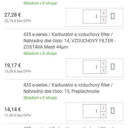
Skladom v E-shope
27,28 €
Do 
22,18 € bez DPH
435 e-series / Karburátor a vzduchový filter /
Náhradný diel číslo: 14, VZDUCHOVÝ FILTER -
ZOSTAVA Mesh 44µm
Skladom v E-shope
19,17 €
Do 
15,59 € bez DPH
435 e-series / Karburátor a vzduchový filter /
Náhradný diel číslo: 15, Prepláchnutie
Skladom v E-shope
14,14 €
Do 
11,50 € bez DPH