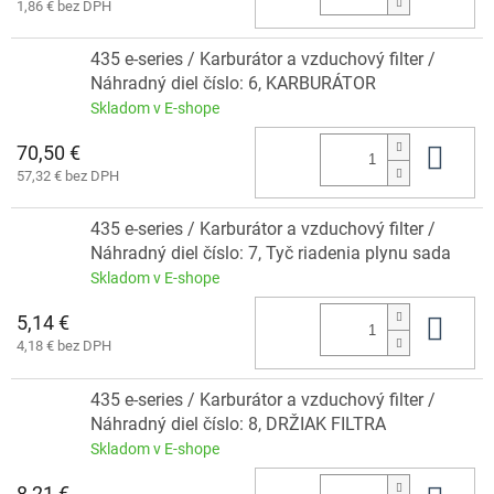
1,86 € bez DPH
435 e-series / Karburátor a vzduchový filter /
Náhradný diel číslo: 6, KARBURÁTOR
Skladom v E-shope
70,50 €
Do 
57,32 € bez DPH
435 e-series / Karburátor a vzduchový filter /
Náhradný diel číslo: 7, Tyč riadenia plynu sada
Skladom v E-shope
5,14 €
Do 
4,18 € bez DPH
435 e-series / Karburátor a vzduchový filter /
Náhradný diel číslo: 8, DRŽIAK FILTRA
Skladom v E-shope
8,21 €