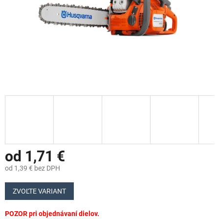
od
1,71 €
od
1,39 €
bez DPH
Jednotková
cena:
ZVOĽTE VARIANT
POZOR pri objednávaní dielov.