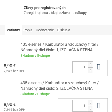
Zľavy pre registrovaných
Zaregistrujte sa získajte zľavu na nákupy
Varianty
Popis
Hodnotenie
Diskusia
435 e-series / Karburátor a vzduchový filter /
Náhradný diel číslo: 1, IZOLAČNÁ STENA
Skladom v E-shope
8,90 €
Do 
7,24 € bez DPH
435 e-series / Karburátor a vzduchový filter /
Náhradný diel číslo: 2, IZOLAČNÁ STENA
Skladom v E-shope
8,90 €
Do 
7,24 € bez DPH