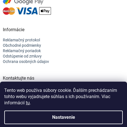
Informácie
Reklamačný protokol
Obchodné podmienky
Reklamačný poriadok
Odstúpenie od zmluvy
Ochrana osobných údajov
Kontaktujte nás
+421 944 682 154
Tento web používa súbory cookie. Ďalším prechádzaním
info@efix.top
tohto webu vyjadrujete súhlas s ich používaním. Viac
informácií
tu
.
Vytvoril Shoptet
Nastavenie