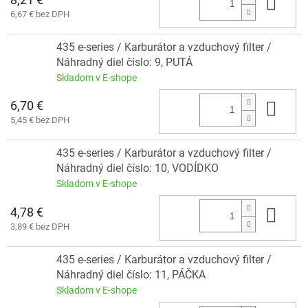
Do 
6,67 € bez DPH
435 e-series / Karburátor a vzduchový filter /
Náhradný diel číslo: 9, PUTÁ
Skladom v E-shope
6,70 €
Do 
5,45 € bez DPH
435 e-series / Karburátor a vzduchový filter /
Náhradný diel číslo: 10, VODÍDKO
Skladom v E-shope
4,78 €
Do 
3,89 € bez DPH
435 e-series / Karburátor a vzduchový filter /
Náhradný diel číslo: 11, PÁČKA
Skladom v E-shope