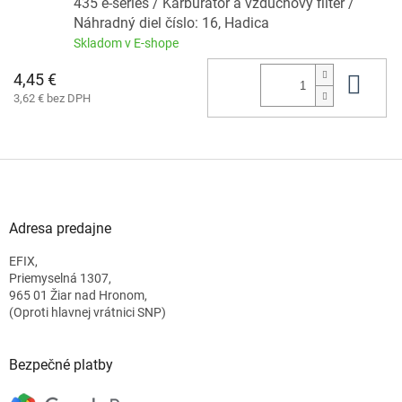
435 e-series / Karburátor a vzduchový filter /
Náhradný diel číslo: 16, Hadica
Skladom v E-shope
4,45 €
Do 
3,62 € bez DPH
Z
á
p
ä
Adresa predajne
t
EFIX,
i
Priemyselná 1307,
e
965 01 Žiar nad Hronom,
(Oproti hlavnej vrátnici SNP)
Bezpečné platby