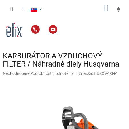
Prejsť
NÁKU
na
obsah
KOŠÍK
KARBURÁTOR A VZDUCHOVÝ
FILTER / Náhradné diely Husqvarna
Priemerné
Neohodnotené
Podrobnosti hodnotenia
Značka:
HUSQVARNA
hodnotenie
produktu
je
0,0
z
5
hviezdičiek.