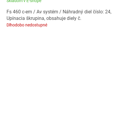
Skladom v E-shope
Fs 460 c-em / Av systém / Náhradný diel číslo: 24,
Upínacia škrupina, obsahuje diely č.
Dlhodobo nedostupné