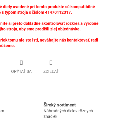
 diely uvedené pri tomto produkte sú kompatibilné
 s typom stroja s číslom 41470112317.
ite si preto dôkladne skontrolovať rozkres a výrobné
jho stroja, aby sme predišli zlej objednávke.
riek tomu nie ste istí, neváhajte nás kontaktovať, radi
môžeme.
OPÝTAŤ SA
ZDIEĽAŤ
Široký sortiment
lom
Náhradných dielov rôznych
značiek