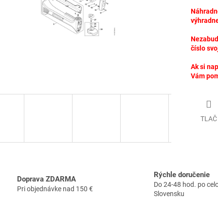
Náhradné
výhradne
Nezabudn
číslo svo
Ak si nap
Vám po
TLAČ
Rýchle doručenie
Doprava ZDARMA
Do 24-48 hod. po ce
Pri objednávke nad 150 €
Slovensku