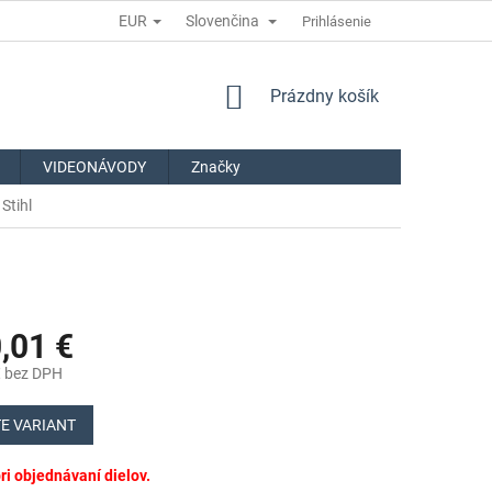
EUR
Slovenčina
Prihlásenie
NÁKUPNÝ
Prázdny košík
KOŠÍK
VIDEONÁVODY
Značky
Stihl
,01 €
€
bez DPH
ová
E VARIANT
i objednávaní dielov.