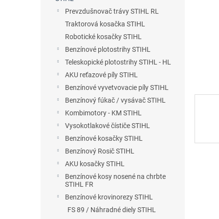
Prevzdušnovač trávy STIHL RL
Traktorová kosačka STIHL
Robotické kosačky STIHL
Benzínové plotostrihy STIHL
Teleskopické plotostrihy STIHL - HL
AKU reťazové píly STIHL
Benzínové vyvetvovacie píly STIHL
Benzínový fúkač / vysávač STIHL
Kombimotory - KM STIHL
Vysokotlakové čístiče STIHL
Benzínové kosačky STIHL
Benzínový Rosič STIHL
AKU kosačky STIHL
Benzínové kosy nosené na chrbte
STIHL FR
Benzínové krovinorezy STIHL
FS 89 / Náhradné diely STIHL