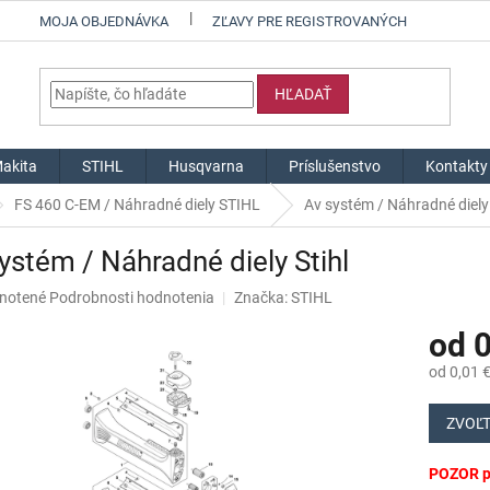
MOJA OBJEDNÁVKA
ZĽAVY PRE REGISTROVANÝCH
HĽADAŤ
akita
STIHL
Husqvarna
Príslušenstvo
Kontakty
FS 460 C-EM / Náhradné diely STIHL
Av systém / Náhradné diely 
ystém / Náhradné diely Stihl
né
notené
Podrobnosti hodnotenia
Značka:
STIHL
nie
od
0
u
od
0,01 
Jednotk
cena:
ZVOĽT
iek.
POZOR pr